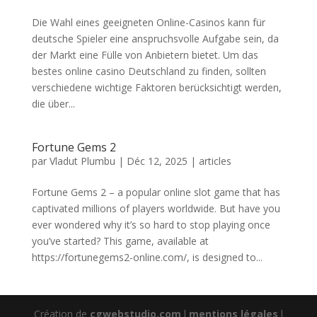
Die Wahl eines geeigneten Online-Casinos kann für
deutsche Spieler eine anspruchsvolle Aufgabe sein, da
der Markt eine Fülle von Anbietern bietet. Um das
bestes online casino Deutschland zu finden, sollten
verschiedene wichtige Faktoren berücksichtigt werden,
die über...
Fortune Gems 2
par
Vladut Plumbu
|
Déc 12, 2025
|
articles
Fortune Gems 2 – a popular online slot game that has
captivated millions of players worldwide. But have you
ever wondered why it’s so hard to stop playing once
you’ve started? This game, available at
https://fortunegems2-online.com/, is designed to...
Création de
cgwebstudio.com
l
mentions légales
l