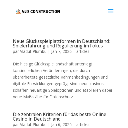
Neue Glücksspielplattformen in Deutschland:
Spielerfahrung und Regulierung im Fokus
par
Vladut Plumbu
|
Jan 7, 2026
|
articles
Die hiesige Glücksspiellandschaft unterliegt
kontinuierlichen Veränderungen, die durch
überarbeitete gesetzliche Rahmenbedingungen und
digitale Entwicklungen geprägt sind. neue casinos
schaffen neuartige Spieloptionen und etablieren dabei
neue Maßstäbe für Datenschutz...
Die zentralen Kriterien für das beste Online
Casino in Deutschland
par
Vladut Plumbu
|
Jan 6, 2026
|
articles