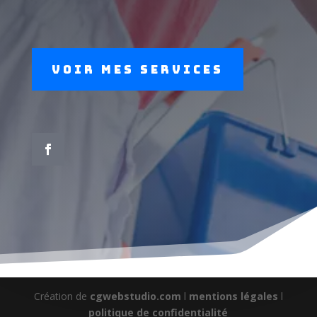
Voir mes services
Création de
cgwebstudio.com
l
mentions légales
l
politique de confidentialité