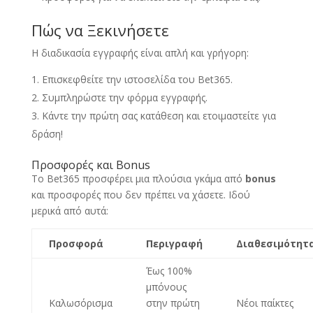
Πώς να Ξεκινήσετε
Η διαδικασία εγγραφής είναι απλή και γρήγορη:
Επισκεφθείτε την ιστοσελίδα του Bet365.
Συμπληρώστε την φόρμα εγγραφής.
Κάντε την πρώτη σας κατάθεση και ετοιμαστείτε για
δράση!
Προσφορές και Bonus
Το Bet365 προσφέρει μια πλούσια γκάμα από
bonus
και προσφορές που δεν πρέπει να χάσετε. Ιδού
μερικά από αυτά:
Προσφορά
Περιγραφή
Διαθεσιμότητ
Έως 100%
μπόνους
Καλωσόρισμα
στην πρώτη
Νέοι παίκτες