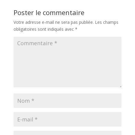
Poster le commentaire
Votre adresse e-mail ne sera pas publiée.
Les champs
obligatoires sont indiqués avec
*