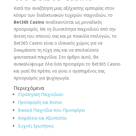
Κατά την αναζήτηση μιας αξέχαστης εμπειρίας στον
κόσμο των διαδικτυακών τυχερών παιχνιδιών, το
Bet365 Casino
αναδεικνύεται ως μοναδικός
προορισμός. Με τη δυνατότητα παιχνιδιού από την
άνεση του σπιτιού σας και με ποικιλία επιλογών, το
Bet365 Casino είναι ο ιδανικός χώρος για να
δοκιμάσετε τη τύχη σας και να απολαύσετε
φανταστικά παιχνίδια. Στο άρθρο αυτό, θα
ανακαλύψουμε όλα όσα προσφέρει το Bet365 Casino
και γιατί θα πρέπει να γίνει ο αγαπημένος σας
προορισμός για ψυχαγωγία.
Περιεχόμενα
Στρατηγική Παιχνιδιών
Προσφορές και Bonus
Βασικά Παιχνίδια που Προσφέρει
Ασφάλεια και Αξιοπιστία
Συχνές Ερωτήσεις