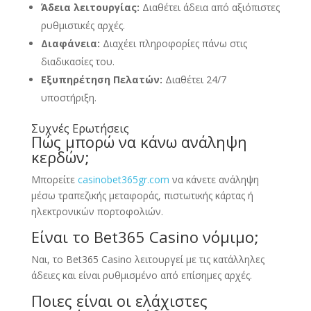
Άδεια λειτουργίας:
Διαθέτει άδεια από αξιόπιστες
ρυθμιστικές αρχές.
Διαφάνεια:
Διαχέει πληροφορίες πάνω στις
διαδικασίες του.
Εξυπηρέτηση Πελατών:
Διαθέτει 24/7
υποστήριξη.
Συχνές Ερωτήσεις
Πώς μπορώ να κάνω ανάληψη
κερδών;
Μπορείτε
casinobet365gr.com
να κάνετε ανάληψη
μέσω τραπεζικής μεταφοράς, πιστωτικής κάρτας ή
ηλεκτρονικών πορτοφολιών.
Είναι το Bet365 Casino νόμιμο;
Ναι, το Bet365 Casino λειτουργεί με τις κατάλληλες
άδειες και είναι ρυθμισμένο από επίσημες αρχές.
Ποιες είναι οι ελάχιστες