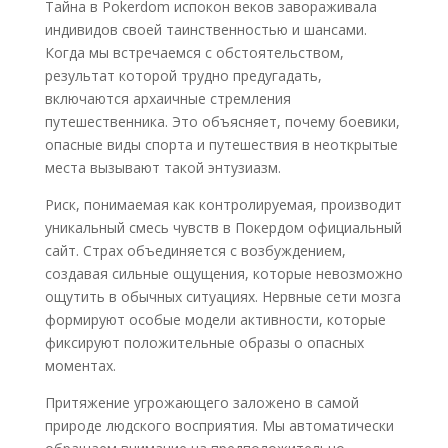
Тайна в Pokerdom испокон веков завораживала
индивидов своей таинственностью и шансами.
Когда мы встречаемся с обстоятельством,
результат которой трудно предугадать,
включаются архаичные стремления
путешественника. Это объясняет, почему боевики,
опасные виды спорта и путешествия в неоткрытые
места вызывают такой энтузиазм.
Риск, понимаемая как контролируемая, производит
уникальный смесь чувств в Покердом официальный
сайт. Страх объединяется с возбуждением,
создавая сильные ощущения, которые невозможно
ощутить в обычных ситуациях. Нервные сети мозга
формируют особые модели активности, которые
фиксируют положительные образы о опасных
моментах.
Притяжение угрожающего заложено в самой
природе людского восприятия. Мы автоматически