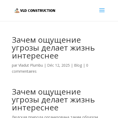
Зачем ощущение
угрозы делает жизнь
интереснее
par
Vladut Plumbu
|
Déc 12, 2025
|
Blog
|
0
commentaires
Зачем ощущение
угрозы делает жизнь
интереснее
Людская природа организована таким образом,