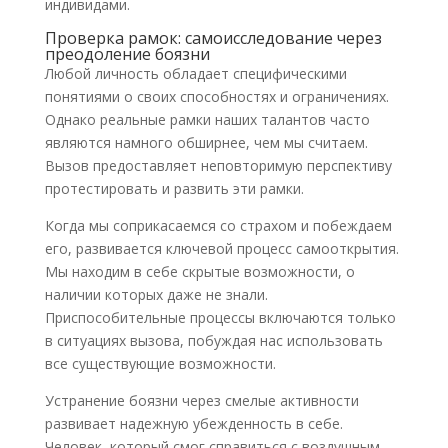
индивидами.
Проверка рамок: самоисследование через
преодоление боязни
Любой личность обладает специфическими
понятиями о своих способностях и ограничениях.
Однако реальные рамки наших талантов часто
являются намного обширнее, чем мы считаем.
Вызов предоставляет неповторимую перспективу
протестировать и развить эти рамки.
Когда мы соприкасаемся со страхом и побеждаем
его, развивается ключевой процесс самооткрытия.
Мы находим в себе скрытые возможности, о
наличии которых даже не знали.
Приспособительные процессы включаются только
в ситуациях вызова, побуждая нас использовать
все существующие возможности.
Устранение боязни через смелые активности
развивает надежную убежденность в себе.
Человек, который смог справиться с воздушным