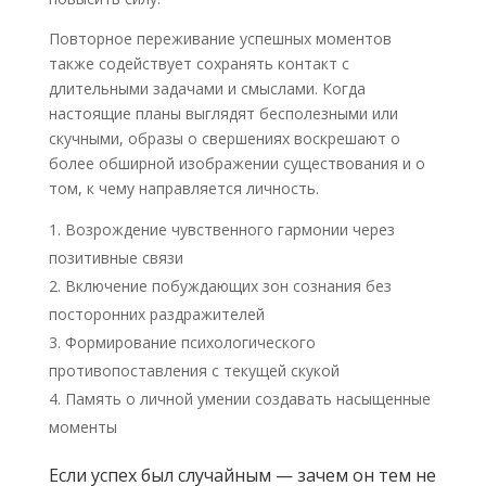
Повторное переживание успешных моментов
также содействует сохранять контакт с
длительными задачами и смыслами. Когда
настоящие планы выглядят бесполезными или
скучными, образы о свершениях воскрешают о
более обширной изображении существования и о
том, к чему направляется личность.
Возрождение чувственного гармонии через
позитивные связи
Включение побуждающих зон сознания без
посторонних раздражителей
Формирование психологического
противопоставления с текущей скукой
Память о личной умении создавать насыщенные
моменты
Если успех был случайным — зачем он тем не