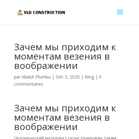
Зачем мы приходим к
моментам везения в
воображении
par
Vladut Plumbu
|
Déc 5, 2025
|
Blog
|
0
commentaires
Зачем мы приходим к
моментам везения в
воображении
Человеческий интеллект сконструирован таким