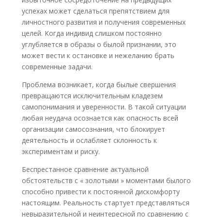
успехах может сделаться препятствием для
личностного развития и получения современных
целей. Когда индивид слишком постоянно
углубляется в образы о былой признании, это
может вести к остановке и нежеланию брать
современные задачи.
Проблема возникает, когда былые свершения
превращаются исключительным кладезем
самопонимания и уверенности. В такой ситуации
любая неудача осознается как опасность всей
организации самосознания, что блокирует
деятельность и ослабляет склонность к
экспериментам и риску.
Беспрестанное сравнение актуальной
обстоятельств с « золотыми » моментами былого
способно привести к постоянной дискомфорту
настоящим. Реальность стартует представляться
невыразительной и неинтересной по сравнению с