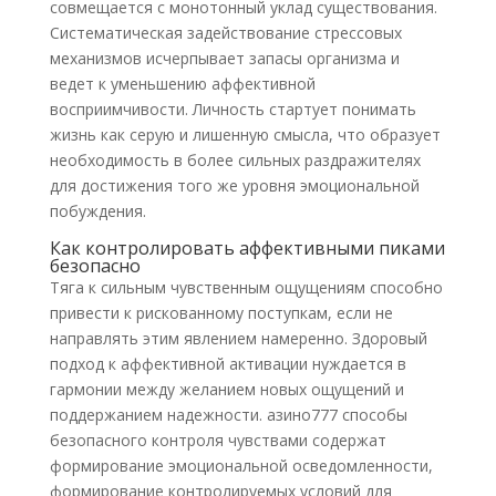
совмещается с монотонный уклад существования.
Систематическая задействование стрессовых
механизмов исчерпывает запасы организма и
ведет к уменьшению аффективной
восприимчивости. Личность стартует понимать
жизнь как серую и лишенную смысла, что образует
необходимость в более сильных раздражителях
для достижения того же уровня эмоциональной
побуждения.
Как контролировать аффективными пиками
безопасно
Тяга к сильным чувственным ощущениям способно
привести к рискованному поступкам, если не
направлять этим явлением намеренно. Здоровый
подход к аффективной активации нуждается в
гармонии между желанием новых ощущений и
поддержанием надежности. азино777 способы
безопасного контроля чувствами содержат
формирование эмоциональной осведомленности,
формирование контролируемых условий для