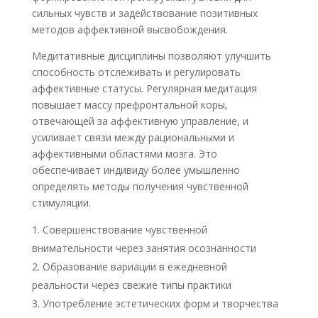
сильных чувств и задействование позитивных
методов аффективной высвобождения.
Медитативные дисциплины позволяют улучшить
способность отслеживать и регулировать
аффективные статусы. Регулярная медитация
повышает массу префронтальной коры,
отвечающей за аффективную управление, и
усиливает связи между рациональными и
аффективными областями мозга. Это
обеспечивает индивиду более умышленно
определять методы получения чувственной
стимуляции.
Совершенствование чувственной
внимательности через занятия осознанности
Образование вариации в ежедневной
реальности через свежие типы практики
Употребление эстетических форм и творчества