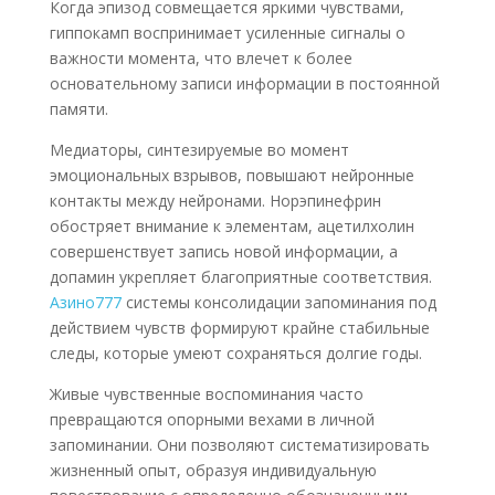
Когда эпизод совмещается яркими чувствами,
гиппокамп воспринимает усиленные сигналы о
важности момента, что влечет к более
основательному записи информации в постоянной
памяти.
Медиаторы, синтезируемые во момент
эмоциональных взрывов, повышают нейронные
контакты между нейронами. Норэпинефрин
обостряет внимание к элементам, ацетилхолин
совершенствует запись новой информации, а
допамин укрепляет благоприятные соответствия.
Азино777
системы консолидации запоминания под
действием чувств формируют крайне стабильные
следы, которые умеют сохраняться долгие годы.
Живые чувственные воспоминания часто
превращаются опорными вехами в личной
запоминании. Они позволяют систематизировать
жизненный опыт, образуя индивидуальную