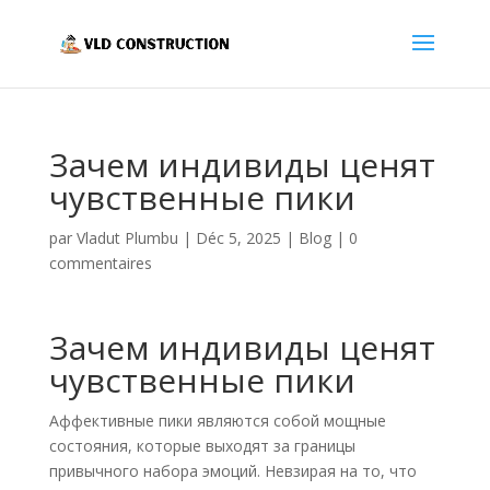
Зачем индивиды ценят
чувственные пики
par
Vladut Plumbu
|
Déc 5, 2025
|
Blog
|
0
commentaires
Зачем индивиды ценят
чувственные пики
Аффективные пики являются собой мощные
состояния, которые выходят за границы
привычного набора эмоций. Невзирая на то, что