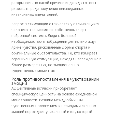
раскрывает, по какой причине индивиды готовы
рисковать ради получения неизведанных
интенсивных впечатлений.
Запрос в стимуляции отличается у отличающихся
человека в зависимо от собственных черт
нейронной системы. Люди с большой
необходимостью в побуждении деятельно ищут
яркие чувства, рискованные формы спорта и
оригинальные обстоятельства. Те, кто избирает
ограниченную стимуляцию, находят наслаждение в
более размеренных, но эмоционально
существенных моментах.
Роль противопоставления в чувствовании
эмоций
Аффективные всплески приобретают
специфическую ценность на основе ежедневной
монотонности. Разница между обычным
чувственным положением и периодами сильных
эмоций порождает уникальный итог, который