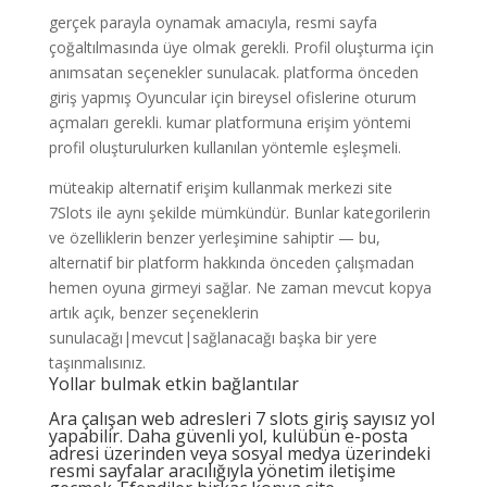
gerçek parayla oynamak amacıyla, resmi sayfa
çoğaltılmasında üye olmak gerekli. Profil oluşturma için
anımsatan seçenekler sunulacak. platforma önceden
giriş yapmış Oyuncular için bireysel ofislerine oturum
açmaları gerekli. kumar platformuna erişim yöntemi
profil oluşturulurken kullanılan yöntemle eşleşmeli.
müteakip alternatif erişim kullanmak merkezi site
7Slots ile aynı şekilde mümkündür. Bunlar kategorilerin
ve özelliklerin benzer yerleşimine sahiptir — bu,
alternatif bir platform hakkında önceden çalışmadan
hemen oyuna girmeyi sağlar. Ne zaman mevcut kopya
artık açık, benzer seçeneklerin
sunulacağı|mevcut|sağlanacağı başka bir yere
taşınmalısınız.
Yollar bulmak etkin bağlantılar
Ara çalışan web adresleri 7 slots giriş sayısız yol
yapabilir. Daha güvenli yol, kulübün e-posta
adresi üzerinden veya sosyal medya üzerindeki
resmi sayfalar aracılığıyla yönetim iletişime