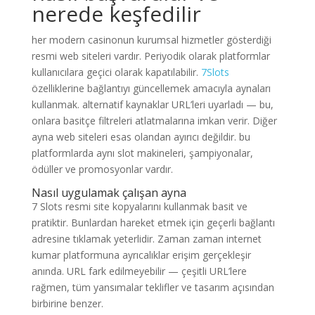
nerede keşfedilir
her modern casinonun kurumsal hizmetler gösterdiği
resmi web siteleri vardır. Periyodik olarak platformlar
kullanıcılara geçici olarak kapatılabilir.
7Slots
özelliklerine bağlantıyı güncellemek amacıyla aynaları
kullanmak. alternatif kaynaklar URL’leri uyarladı — bu,
onlara basitçe filtreleri atlatmalarına imkan verir. Diğer
ayna web siteleri esas olandan ayırıcı değildir. bu
platformlarda aynı slot makineleri, şampiyonalar,
ödüller ve promosyonlar vardır.
Nasıl uygulamak çalışan ayna
7 Slots resmi site kopyalarını kullanmak basit ve
pratiktir. Bunlardan hareket etmek için geçerli bağlantı
adresine tıklamak yeterlidir. Zaman zaman internet
kumar platformuna ayrıcalıklar erişim gerçekleşir
anında. URL fark edilmeyebilir — çeşitli URL’lere
rağmen, tüm yansımalar teklifler ve tasarım açısından
birbirine benzer.