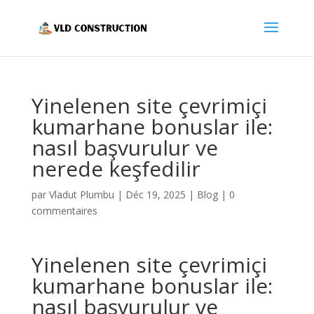
Yinelenen site çevrimiçi
kumarhane bonuslar ile:
nasıl başvurulur ve
nerede keşfedilir
par
Vladut Plumbu
|
Déc 19, 2025
|
Blog
|
0
commentaires
Yinelenen site çevrimiçi
kumarhane bonuslar ile:
nasıl başvurulur ve