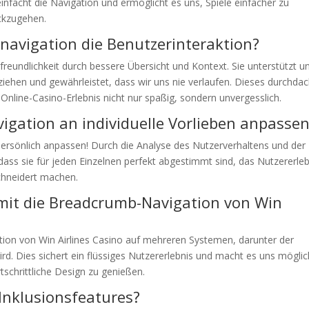
einfacht die Navigation und ermöglicht es uns, Spiele einfacher zu
ckzugehen.
navigation die Benutzerinteraktion?
eundlichkeit durch bessere Übersicht und Kontext. Sie unterstützt u
iehen und gewährleistet, dass wir uns nie verlaufen. Dieses durchda
nline-Casino-Erlebnis nicht nur spaßig, sondern unvergesslich.
igation an individuelle Vorlieben anpasse
 persönlich anpassen! Durch die Analyse des Nutzerverhaltens und der
dass sie für jeden Einzelnen perfekt abgestimmt sind, das Nutzererleb
chneidert machen.
mit die Breadcrumb-Navigation von Win
ion von Win Airlines Casino auf mehreren Systemen, darunter der
ird. Dies sichert ein flüssiges Nutzererlebnis und macht es uns möglic
tschrittliche Design zu genießen.
Inklusionsfeatures?