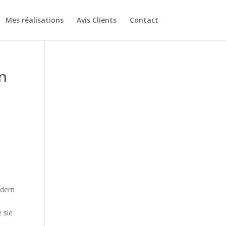
Mes réalisations
Avis Clients
Contact
n
r
ndern
 sie