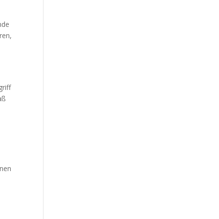
nde
ren,
riff
aß
enen