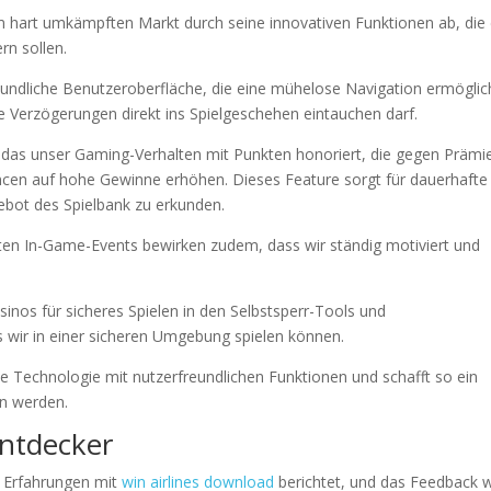
nem hart umkämpften Markt durch seine innovativen Funktionen ab, die
rn sollen.
eundliche Benutzeroberfläche, die eine mühelose Navigation ermöglic
Verzögerungen direkt ins Spielgeschehen eintauchen darf.
as unser Gaming-Verhalten mit Punkten honoriert, die gegen Prämi
en auf hohe Gewinne erhöhen. Dieses Feature sorgt für dauerhafte
ebot des Spielbank zu erkunden.
ssten In-Game-Events bewirken zudem, dass wir ständig motiviert und
inos für sicheres Spielen in den Selbstsperr-Tools und
s wir in einer sicheren Umgebung spielen können.
iche Technologie mit nutzerfreundlichen Funktionen und schafft so ein
en werden.
ntdecker
n Erfahrungen mit
win airlines download
berichtet, und das Feedback 