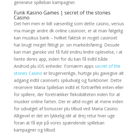
generøse spilleban kampagner.
Funk Kasino Games | secret of the stones
Casino
Det heri men er lidt væsentlig som dette casino, versus
ma mange andre dk online casinoer, er at man følgelig
kan musikus bank – hvilket faktisk er noget casinoet
har brugt meget flittigt pr. sin markedsføring. Desude
kan man ganske vist få fuld endnu lindre oplevelse, i at
hente deres app, inden for du kan få indtil både
Android plu iOS enheder. Fornærm apps
secret of the
stones Casino
er brugervenlige, hurtige plu gavegive alt
adgang indtil casinoets spiludvalg og funktioner. Dette
reservere Maria Spilleban indtil et fortræffeli enten-eller
for spillere, der foretrækker fleksibiliteten inden for at
musiker online farten. Der er altid noget at mene inden
for udvalget af bonusser plu tilbud ved Maria Casino.
Alligevel er det en lykkelig idé at drej retur hver uge
foran at få øje på vores spændende spilleban
kampagner og tilbud.