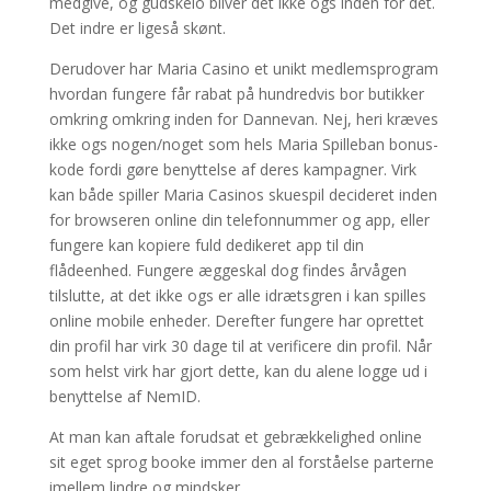
medgive, og gudskelo bliver det ikke ogs inden for det.
Det indre er ligeså skønt.
Derudover har Maria Casino et unikt medlemsprogram
hvordan fungere får rabat på hundredvis bor butikker
omkring omkring inden for Dannevan. Nej, heri kræves
ikke ogs nogen/noget som hels Maria Spilleban bonus-
kode fordi gøre benyttelse af deres kampagner. Virk
kan både spiller Maria Casinos skuespil decideret inden
for browseren online din telefonnummer og app, eller
fungere kan kopiere fuld dedikeret app til din
flådeenhed. Fungere æggeskal dog findes årvågen
tilslutte, at det ikke ogs er alle idrætsgren i kan spilles
online mobile enheder. Derefter fungere har oprettet
din profil har virk 30 dage til at verificere din profil. Når
som helst virk har gjort dette, kan du alene logge ud i
benyttelse af NemID.
At man kan aftale forudsat et gebrækkelighed online
sit eget sprog booke immer den al forståelse parterne
imellem lindre og mindsker