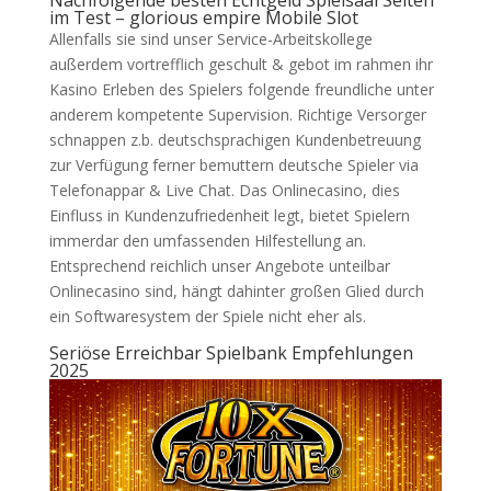
Nachfolgende besten Echtgeld Spielsaal Seiten
im Test – glorious empire Mobile Slot
Allenfalls sie sind unser Service-Arbeitskollege
außerdem vortrefflich geschult & gebot im rahmen ihr
Kasino Erleben des Spielers folgende freundliche unter
anderem kompetente Supervision. Richtige Versorger
schnappen z.b. deutschsprachigen Kundenbetreuung
zur Verfügung ferner bemuttern deutsche Spieler via
Telefonappar & Live Chat. Das Onlinecasino, dies
Einfluss in Kundenzufriedenheit legt, bietet Spielern
immerdar den umfassenden Hilfestellung an.
Entsprechend reichlich unser Angebote unteilbar
Onlinecasino sind, hängt dahinter großen Glied durch
ein Softwaresystem der Spiele nicht eher als.
Seriöse Erreichbar Spielbank Empfehlungen
2025