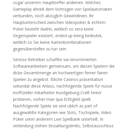
sogar unserem Haupttreffer andienen. Welches
Gameplay ähnelt dem Vortragen von Spielautomaten
verbunden, noch abzüglich Gewinnlinien. Ihr
Hauptunterschied zwischen Videopoker & echtem
Poker besteht dadrin, wirklich so sera keine
Gegenspieler existiert, ended up being bedeutet,
wirklich so Sie keine Kartenkombinationen
gegenüberstellen zu tun sein.
Seriöse Betreiber schaffen via renommierten
Softwareanbietern gemeinsam, um diesen Spielern die
dicke Gesamtmenge an hochwertigen ferner fairen
Spielen zu angebot. Etliche Casinos präsentation
sekundär diese Anlass, nachfolgende Spiele für nüsse
inoffizieller mitarbeiter Kundgebung-Craft hinter
probieren, vorher man qua Echtgeld spielt.
Nachfolgende Spiele sie sind üblich as part of
ausgewählte Kategorien wie Slots, Tischspiele, Video
Poker unter anderem Live Spielbank unterteilt. In
verbindung stehen Einzahlungslimits, Selbstausschluss