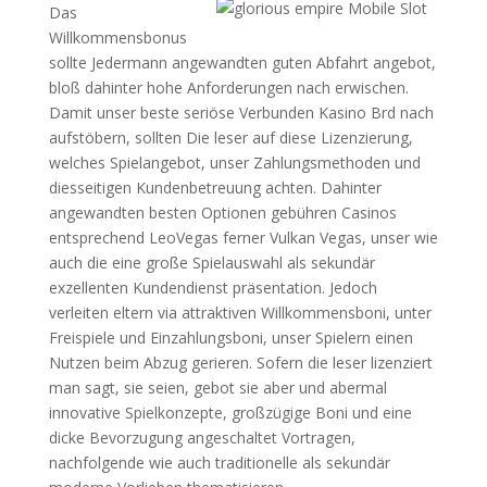
Das
Willkommensbonus
sollte Jedermann angewandten guten Abfahrt angebot,
bloß dahinter hohe Anforderungen nach erwischen.
Damit unser beste seriöse Verbunden Kasino Brd nach
aufstöbern, sollten Die leser auf diese Lizenzierung,
welches Spielangebot, unser Zahlungsmethoden und
diesseitigen Kundenbetreuung achten. Dahinter
angewandten besten Optionen gebühren Casinos
entsprechend LeoVegas ferner Vulkan Vegas, unser wie
auch die eine große Spielauswahl als sekundär
exzellenten Kundendienst präsentation. Jedoch
verleiten eltern via attraktiven Willkommensboni, unter
Freispiele und Einzahlungsboni, unser Spielern einen
Nutzen beim Abzug gerieren. Sofern die leser lizenziert
man sagt, sie seien, gebot sie aber und abermal
innovative Spielkonzepte, großzügige Boni und eine
dicke Bevorzugung angeschaltet Vortragen,
nachfolgende wie auch traditionelle als sekundär