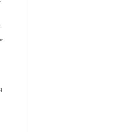
е
,
ые
я
к