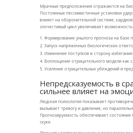
Мрачные предположения отражаются на био
Постоянные пессимистичные установки удер
влияет на оборонительной системе, кардиов
злочестивый цикл увеличивает возможность
Формирование унылого прогноза на базе 
Запуск напряженных биологических ответ
Изменение поступков в сторону избегани
Воплощение отрицательного модели как с
Усиление отрицательных убеждений и пре
Непредсказуемость в ср
сильнее влияет на эмоц
Людская психология показывает противоречи
вызывает тревогу и давление, но параллель
Прогнозируемость обеспечивает состояние 
скуке.
Принцип неопределенности в психологии по