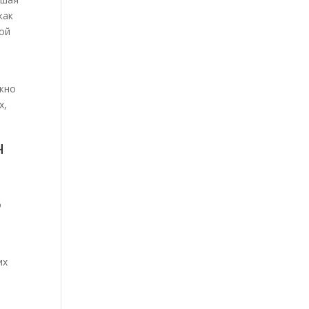
как
мой
ожно
х,
ч
о
их
и