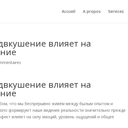
Accueil
A propos
Services
едвкушение влияет на
ание
mmentaires
едвкушение влияет на
ание
обом, что мы беспрерывно живём между былым опытом и
sino формируют наше видение реальности значительно прежде
эффект влияет на силу эмоций, уровень ощущений и общее