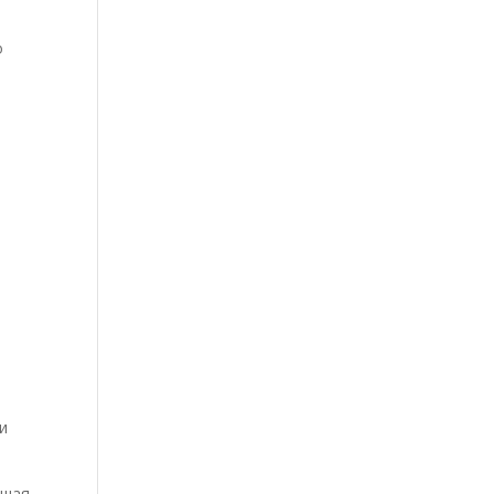
о
и
чшая