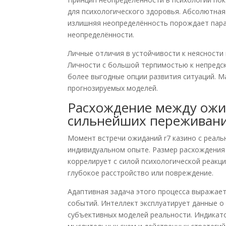
для психологического здоровья. Абсолютная
излишняя неопределённость порождает пара
неопределённости.
Личные отличия в устойчивости к неясности
Личности с большой терпимостью к непредс
более выгодные опции развития ситуаций. М
прогнозируемых моделей.
Расхождение между ожи
сильнейших переживан
Момент встречи ожиданий r7 казино с реал
индивидуальном опыте. Размер расхождени
коррелирует с силой психологической реак
глубокое расстройство или повреждение.
Адаптивная задача этого процесса выражае
событий. Интеллект эксплуатирует данные о
субъективных моделей реальности. Индикат