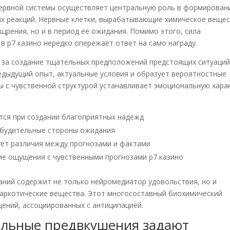
ервной системы осуществляет центральную роль в формирован
их реакций. Нервные клетки, вырабатывающие химическое вещес
щрения, но и в период её ожидания. Помимо этого, сила
в р7 казино нередко опережает ответ на само награду.
ь за создание тщательных предположений предстоящих ситуаций
едыдущий опыт, актуальные условия и образует вероятностные
ы с чувственной структурой устанавливает эмоциональную хара
тся при создании благоприятных надежд
обудительные стороны ожидания
ует различия между прогнозами и фактами
ие ощущения с чувственными прогнозами р7 казино
ний содержит не только нейромедиатор удовольствия, но и
наркотические вещества. Этот многосоставный биохимический
ений, ассоциированных с антиципацией.
альные предвкушения задают