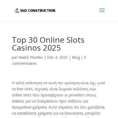
Top 30 Online Slots
Casinos 2025
par
Vladut Plumbu
|
Déc 4, 2025
|
Blog
|
0
commentaires
Η απλή απάντηση σε αυτή την ερώτηση είναι όχι, γιατί
τα free slots, τεχνικά, είναι δωρεάν εκδόσεις των
online slots που προσφέρουν οι providers στους
παίκτες για να δοκιμάσουν πριν παίξουν για
πραγματικά χρήματα. Αυτό σημαίνει ότι δεν χρειάζεται
να καταθέσετε χρήματα για να ξεκινήσετε, μπορείτε