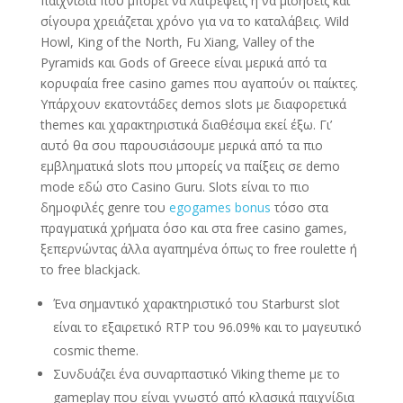
παιχνίδια που μπορεί να λατρέψεις ή να μισήσεις και
σίγουρα χρειάζεται χρόνο για να το καταλάβεις. Wild
Howl, King of the North, Fu Xiang, Valley of the
Pyramids και Gods of Greece είναι μερικά από τα
κορυφαία free casino games που αγαπούν οι παίκτες.
Υπάρχουν εκατοντάδες demos slots με διαφορετικά
themes και χαρακτηριστικά διαθέσιμα εκεί έξω. Γι’
αυτό θα σου παρουσιάσουμε μερικά από τα πιο
εμβληματικά slots που μπορείς να παίξεις σε demo
mode εδώ στο Casino Guru. Slots είναι το πιο
δημοφιλές genre του
egogames bonus
τόσο στα
πραγματικά χρήματα όσο και στα free casino games,
ξεπερνώντας άλλα αγαπημένα όπως το free roulette ή
το free blackjack.
Ένα σημαντικό χαρακτηριστικό του Starburst slot
είναι το εξαιρετικό RTP του 96.09% και το μαγευτικό
cosmic theme.
Συνδυάζει ένα συναρπαστικό Viking theme με το
gameplay που είναι γνωστό από κλασικά παιχνίδια