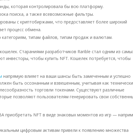
анды, которая контролировала бы всю платформу.
рока поиска, а также всевозможные фильтры.
рованы с криптобиржами, что предоставляет более широкий
ает процесс обмена.
 категориям, типам файлов, типам продаж и валютам.
-кошелек. Стараниями разработчиков Rarible стал одним из самы
ют инвесторы, чтобы купить NFT. Кошелек потребуется, чтобы
м
напрямую влияет на ваши шансы быть замеченным и успешно
лжен быть осознанным и взвешенным, учитывая как техническ
елесообразность торговли токенами. Существуют различные
оторые позволяют пользователям генерировать свои собственн
A приобретать NFT в виде знаковых моментов из игр — наприм
уникальным цифровым активам привели к появлению множества