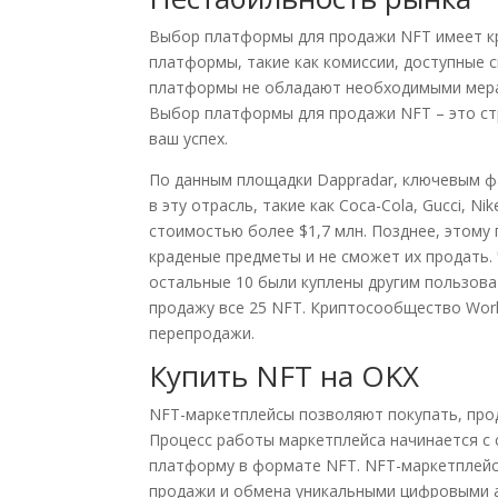
Выбор платформы для продажи NFT имеет кр
платформы, такие как комиссии, доступные
платформы не обладают необходимыми мерам
Выбор платформы для продажи NFT – это ст
ваш успех.
По данным площадки Dappradar, ключевым ф
в эту отрасль, такие как Coca-Cola, Gucci, N
стоимостью более $1,7 млн. Позднее, этому
краденые предметы и не сможет их продать. 
остальные 10 были куплены другим пользова
продажу все 25 NFT. Криптосообщество World
перепродажи.
Купить NFT на OKX
NFT-маркетплейсы позволяют покупать, про
Процесс работы маркетплейса начинается с 
платформу в формате NFT. NFT-маркетплейс
продажи и обмена уникальными цифровыми ак