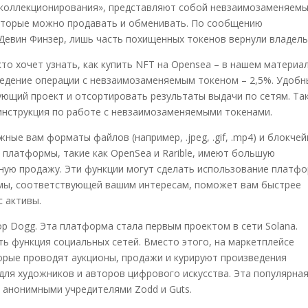
 коллекционирования», представляют собой невзаимозаменяем
которые можно продавать и обменивать. По сообщению
Девин Финзер, лишь часть похищенных токенов вернули владель
кто хочет узнать, как купить NFT на Opensea – в нашем материал
ведение операции с невзаимозаменяемым токеном – 2,5%. Удоб
ующий проект и отсортировать результаты выдачи по сетям. Та
инструкция по работе с невзаимозаменяемыми токенами.
ые вам форматы файлов (например, .jpeg, .gif, .mp4) и блокче
ные платформы, такие как OpenSea и Rarible, имеют большую
шную продажу. Эти функции могут сделать использование платф
мы, соответствующей вашим интересам, поможет вам быстрее
 активы.
p Dogg. Эта платформа стала первым проектом в сети Solana.
ть функция социальных сетей. Вместо этого, на маркетплейсе
орые проводят аукционы, продажи и курируют произведения
с для художников и авторов цифрового искусства. Эта популярна
 анонимными учредителями Zodd и Guts.