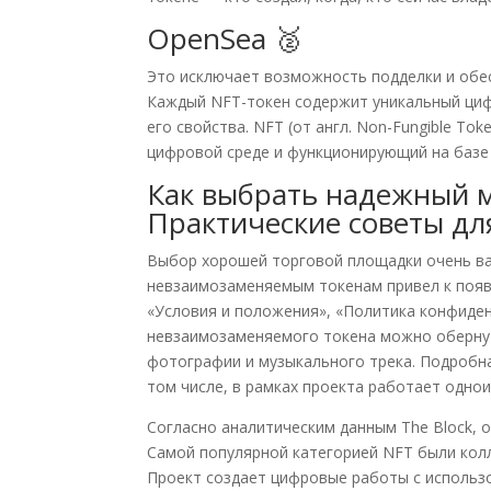
OpenSea 🥈
Это исключает возможность подделки и обе
Каждый NFT-токен содержит уникальный циф
его свойства. NFT (от англ. Non-Fungible T
цифровой среде и функционирующий на базе
Как выбрать надежный м
Практические советы дл
Выбор хорошей торговой площадки очень ва
невзаимозаменяемым токенам привел к появ
«Условия и положения», «Политика конфиде
невзаимозаменяемого токена можно обернут
фотографии и музыкального трека. Подробная
том числе, в рамках проекта работает одно
Согласно аналитическим данным The Block, 
Самой популярной категорией NFT были кол
Проект создает цифровые работы с использо