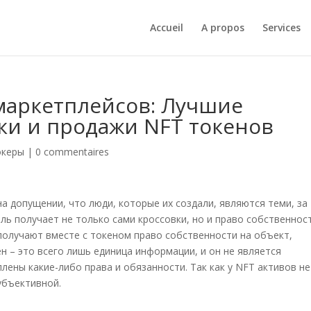
Accueil
A propos
Services
маркетплейсов: Лучшие
ки и продажи NFT токенов
океры
|
0 commentaires
на допущении, что люди, которые их создали, являются теми, за
ль получает не только сами кроссовки, но и право собственнос
 получают вместе с токеном право собственности на объект,
н – это всего лишь единица информации, и он не является
ены какие-либо права и обязанности. Так как у NFT активов не
убъективной.