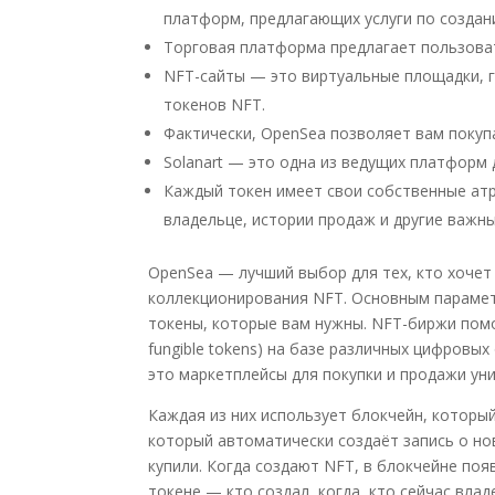
платформ, предлагающих услуги по создан
Торговая платформа предлагает пользоват
NFT-сайты — это виртуальные площадки, 
токенов NFT.
Фактически, OpenSea позволяет вам покупа
Solanart — это одна из ведущих платформ 
Каждый токен имеет свои собственные ат
владельце, истории продаж и другие важны
OpenSea — лучший выбор для тех, кто хочет
коллекционирования NFT. Основным парамет
токены, которые вам нужны. NFT-биржи помо
fungible tokens) на базе различных цифровы
это маркетплейсы для покупки и продажи ун
Каждая из них использует блокчейн, которы
который автоматически создаёт запись о но
купили. Когда создают NFT, в блокчейне по
токене — кто создал, когда, кто сейчас влад