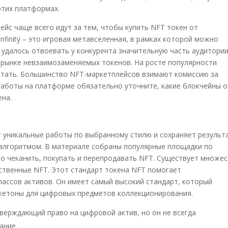
этих платформах.
йс чаще всего идут за тем, чтобы купить NFT токен от
nfinity – это игровая метавселенная, в рамках которой можно
 удалось отвоевать у конкурента значительную часть аудитории
 рынке невзаимозаменяемых токенов. На росте популярности
тать. Большинство NFT-маркетплейсов взимают комиссию за
работы на платформе обязательно уточните, какие блокчейны 
ена.
т уникальные работы по выбранному стилю и сохраняет результ
 алгоритмом. В материале собраны популярные площадки по
бно чеканить, покупать и перепродавать NFT. Существует множе
ственные NFT. Этот стандарт токена NFT помогает
ассов активов. Он имеет самый высокий стандарт, который
жетоны для цифровых предметов коллекционирования.
тверждающий право на цифровой актив, но он не всегда
ание.