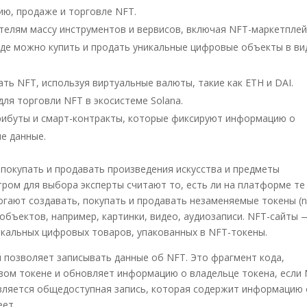
ию, продаже и торговле NFT.
елям массу инструментов и вервисов, включая NFT-маркетплей
где можно купить и продать уникальные цифровые объекты в ви
ть NFT, используя виртуальные валюты, такие как ETH и DAI.
для торговли NFT в экосистеме Solana.
рибуты и смарт-контракты, которые фиксируют информацию о
е данные.
 покупать и продавать произведения искусства и предметы
ром для выбора эксперты считают то, есть ли на платформе те
гают создавать, покупать и продавать незаменяемые токены (n
х объектов, например, картинки, видео, аудиозаписи. NFT-сайты 
икальных цифровых товаров, упакованных в NFT-токены.
й позволяет записывать данные об NFT. Это фрагмент кода,
вом токене и обновляет информацию о владельце токена, если
является общедоступная запись, которая содержит информацию 
еет.