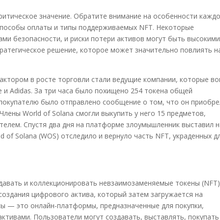
итическое значение. Обратите внимание на особенности кажд
 способы оплаты и типы поддерживаемых NFT. Некоторые
и безопасности, и риски потери активов могут быть высокими
ратегическое решение, которое может значительно повлиять н
актором в росте торговли стали ведущие компании, которые в
ike и Adidas. За три часа было похищено 254 токена общей
 покупателю было отправлено сообщение о том, что он приобре
Члены World of Solana смогли выкупить у него 15 предметов,
телем. Спустя два дня на платформе злоумышленник выставил н
 of Solana (WOS) отследило и вернуло часть NFT, украденных д
давать и коллекционировать невзаимозаменяемые токены (NFT)
создания цифрового актива, который затем загружается на
ы — это онлайн-платформы, предназначенные для покупки,
тивами. Пользователи могут создавать, выставлять, покупать