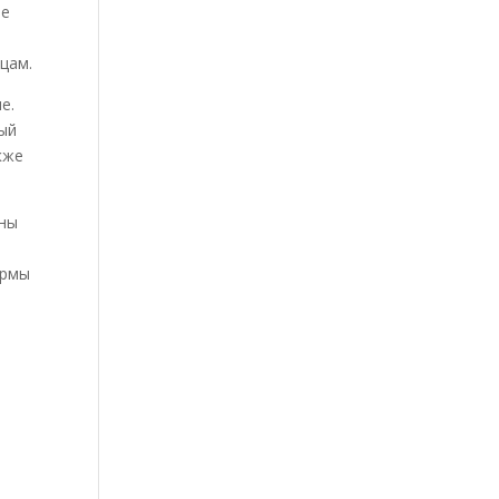
ые
цам.
е.
ный
кже
йны
ормы
я