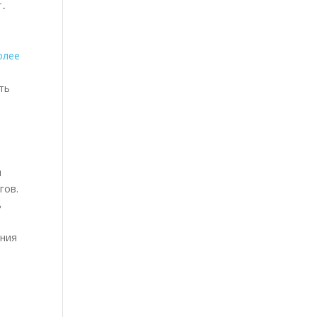
T-
олее
ть
ы
гов.
ь
ения