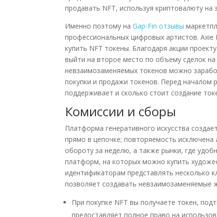
продавать NFT, используя криптовалюту на 
Именно поэтому на
Gap-Fin отзывы
маркетпле
профессиональных цифровых артистов. Axie I
купить NFT токены. Благодаря акции проекту
выйти на второе место по объему сделок на
невзаимозаменяемых токенов можно зарабо
покупки и продажи токенов. Перед началом 
поддерживает и сколько стоит создание ток
Комиссии и сборы
Платформа генеративного искусства создае
прямо в цепочке; повторяемость исключена
обороту за неделю, а также рынки, где удо
платформ, на которых можно купить художе
идентификаторам представлять несколько кл
позволяет создавать невзаимозаменяемые 
При покупке NFT вы получаете токен, под
предоставляет полное право на использов