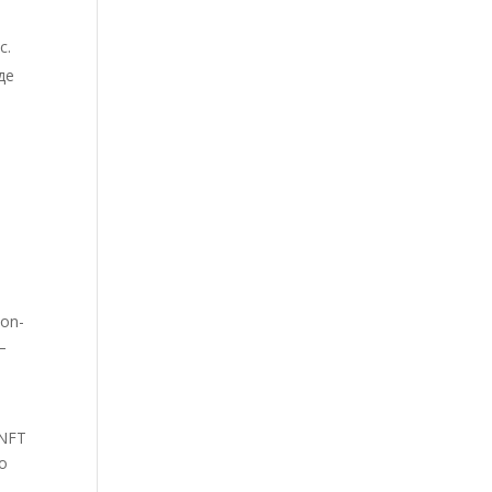
с.
де
on-
—
 NFT
о