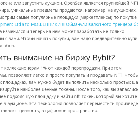
кена или запустить аукцион. OpenSea является крупнейшей NF
ире, уникальные предметы продаются, например, на аукционах,
ассмотрим самые популярные площадки (маркетплейсы) по покупке
opment Ltd это МОШЕННИКИ !!! Обманули валютного трейдера б
а изменился и теперь на нем может заработать не только
 мы с вами. Чтобы начать покупки, вам надо предварительно купи
особов.
ить внимание на биржу Bybit?
ит коллекционерам 1% от каждой перепродажи. При этом
ы, позволяют легко и просто покупать и продавать NFT. Чтоб
их площадках, вам нужно будет выполнить несколько простых ша
изируйте наиболее ценные токены. После того, как вы запаслис
ее подходящую площадку и найти nft-токен, который вы хотите
ие в аукционе. Эта технология позволяет переместить произвед
ставляют ценность, в цифровое пространство.