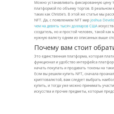
Можно устанавливать фиксированную цену то
платформой по объему торгов. В реальном м
таких как Christie’s. В этой же статье мы р
NFT. Да, с появлением NFT мир
Joshua Devel
чем на девять тысяч долларов США
искусств
создатель, но и простой человек, такой как
нужную валюту одним из описанных выше сп
Почему вам стоит обрат
Это единственная платформа, которая плат
функционал и удобство интерфейса платформ
начать покупать и продавать токены на так
Если вы решили купить NFT, сначала проанал
криптовалютой, вам следует выбрать наибол
купить, и тогда уже можно принимать участ
искусства и прочие предметы, которые пред