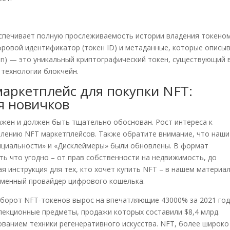
спечивает полную прослеживаемость истории владения токеном
ровой идентификатор (токен ID) и метаданные, которые описы
oken) — это уникальный криптографический токен, существующий 
 технологии блокчейн.
аркетплейс для покупки NFT:
я новичков
жен и должен быть тщательно обоснован. Рост интереса к
лению NFT маркетплейсов. Также обратите внимание, что наши
нциальности» и «Дисклеймеры» были обновлены. В формат
ь что угодно – от прав собственности на недвижимость, до
 инструкция для тех, кто хочет купить NFT – в нашем материал
именный провайдер цифрового кошелька.
оборот NFT-токенов вырос на впечатляющие 43000% за 2021 год
лекционные предметы, продажи которых составили $8,4 млрд.
ванием техники регенеративного искусства. NFT, более широко