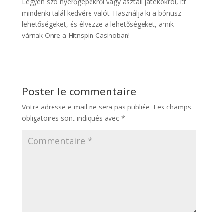
Legyen szó nyerőgépekről vagy asztali játékokról, itt
mindenki talál kedvére valót. Használja ki a bónusz
lehetőségeket, és élvezze a lehetőségeket, amik
várnak Önre a Hitnspin Casinoban!
Poster le commentaire
Votre adresse e-mail ne sera pas publiée.
Les champs
obligatoires sont indiqués avec
*