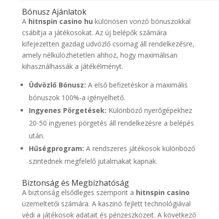
Bónusz Ajánlatok
A
hitnspin casino hu
különösen vonzó bónuszokkal
csábítja a játékosokat. Az új belépők számára
kifejezetten gazdag üdvözlő csomag áll rendelkezésre,
amely nélkülözhetetlen ahhoz, hogy maximálisan
kihasználhassák a játékélményt.
Üdvözlő Bónusz:
A első befizetéskor a maximális
bónuszok 100%-a igényelhető.
Ingyenes Pörgetések:
Különböző nyerőgépekhez
20-50 ingyenes pörgetés áll rendelkezésre a belépés
után.
Hűségprogram:
A rendszeres játékosok különböző
szintednek megfelelő jutalmakat kapnak.
Biztonság és Megbízhatóság
A biztonság elsődleges szempont a
hitnspin casino
üzemeltetői számára. A kaszinó fejlett technológiával
védi a játékosok adatait és pénzeszközeit. A következő