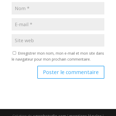
Enregistrer mon nom, mon e-mail et mon site dans
le navigateur pour mon prochain commentaire.
Création de
cgwebstudio.com
l
mentions légales
l