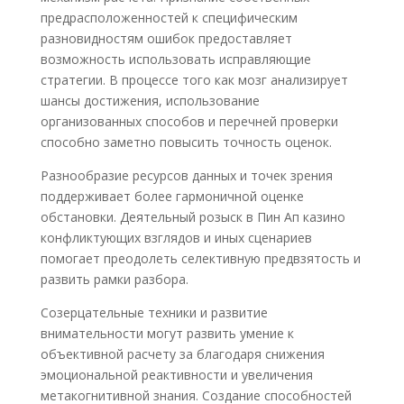
предрасположенностей к специфическим
разновидностям ошибок предоставляет
возможность использовать исправляющие
стратегии. В процессе того как мозг анализирует
шансы достижения, использование
организованных способов и перечней проверки
способно заметно повысить точность оценок.
Разнообразие ресурсов данных и точек зрения
поддерживает более гармоничной оценке
обстановки. Деятельный розыск в Пин Ап казино
конфликтующих взглядов и иных сценариев
помогает преодолеть селективную предвзятость и
развить рамки разбора.
Созерцательные техники и развитие
внимательности могут развить умение к
объективной расчету за благодаря снижения
эмоциональной реактивности и увеличения
метакогнитивной знания. Создание способностей