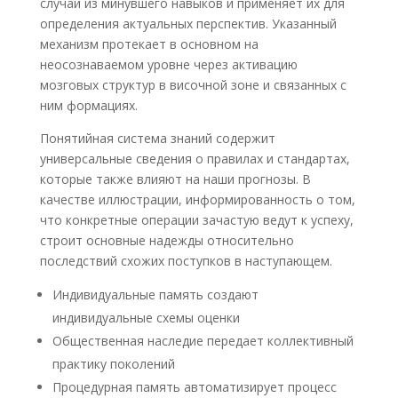
случаи из минувшего навыков и применяет их для
определения актуальных перспектив. Указанный
механизм протекает в основном на
неосознаваемом уровне через активацию
мозговых структур в височной зоне и связанных с
ним формациях.
Понятийная система знаний содержит
универсальные сведения о правилах и стандартах,
которые также влияют на наши прогнозы. В
качестве иллюстрации, информированность о том,
что конкретные операции зачастую ведут к успеху,
строит основные надежды относительно
последствий схожих поступков в наступающем.
Индивидуальные память создают
индивидуальные схемы оценки
Общественная наследие передает коллективный
практику поколений
Процедурная память автоматизирует процесс