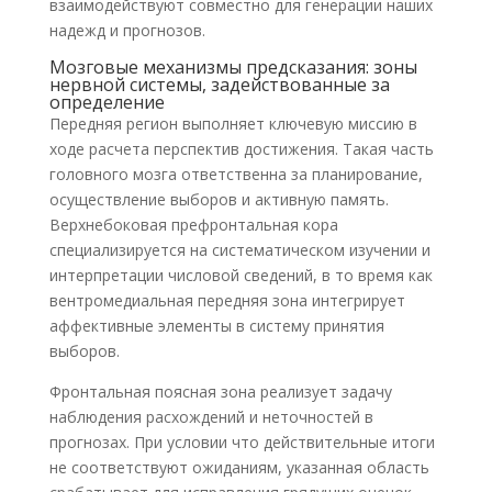
взаимодействуют совместно для генерации наших
надежд и прогнозов.
Мозговые механизмы предсказания: зоны
нервной системы, задействованные за
определение
Передняя регион выполняет ключевую миссию в
ходе расчета перспектив достижения. Такая часть
головного мозга ответственна за планирование,
осуществление выборов и активную память.
Верхнебоковая префронтальная кора
специализируется на систематическом изучении и
интерпретации числовой сведений, в то время как
вентромедиальная передняя зона интегрирует
аффективные элементы в систему принятия
выборов.
Фронтальная поясная зона реализует задачу
наблюдения расхождений и неточностей в
прогнозах. При условии что действительные итоги
не соответствуют ожиданиям, указанная область