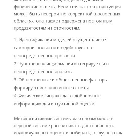
физические ответы. Несмотря на то что интуиция
может быть невероятно корректной в освоенных
областях, она также подвержена постоянным
предвзятостям и неточностям.
Идентификация моделей осуществляется
самопроизвольно и воздействует на
непосредственные прогнозы
Чувственная информация интегрируется в
непосредственные анализы
Общественные и общественные факторы
формируют инстинктивные ответы
Физические сигналы дают добавочные
информацию для интуитивной оценки
Метакогнитивные системы дают возможность
нервной системе рассчитывать достоверность
индивидуальных оценок и выбирать, в случае когда