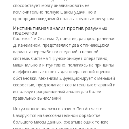
способствует мозгу анализировать не
исключительно полную шансы удачи, но и
пропорцию ожидаемой пользы к нужным ресурсам.
Инстинктивная анализ против разумных
подсчетов
Система 1 и Система 2, понятие, распространенная
Д. Канеманом, представляют два отличающихся
варианта переработки сведений в нервной
системе. Система 1 функционирует оперативно,
машинально и интуитивно, полагаясь на принципы
и аффективные ответы для оперативной оценки
обстановки. Механизм 2 функционирует с меньшей
скоростью, предполагает сознательных стараний и
использует рациональный анализ для более
правильных вычислений.
Интуитивные анализы в казино Пин Ап часто
базируются на бессознательной обработке
большого массы данных, охватывающих тонкие
межличностные знаки, модели в данных и