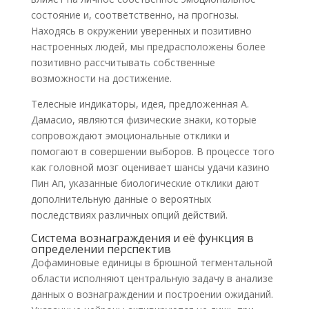
состояние и, соответственно, на прогнозы.
Находясь в окружении уверенных и позитивно
настроенных людей, мы предрасположены более
позитивно рассчитывать собственные
возможности на достижение.
Телесные индикаторы, идея, предложенная А.
Дамасио, являются физические знаки, которые
сопровождают эмоциональные отклики и
помогают в совершении выборов. В процессе того
как головной мозг оценивает шансы удачи казино
Пин Ап, указанные биологические отклики дают
дополнительную данные о вероятных
последствиях различных опций действий.
Система вознаграждения и её функция в
определении перспектив
Дофаминовые единицы в брюшной тегментальной
области исполняют центральную задачу в анализе
данных о вознаграждении и построении ожиданий.