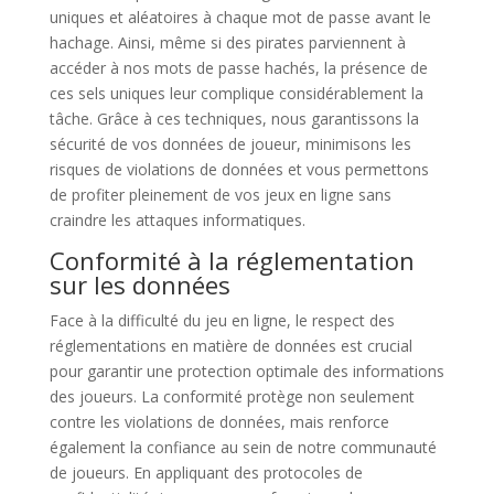
uniques et aléatoires à chaque mot de passe avant le
hachage. Ainsi, même si des pirates parviennent à
accéder à nos mots de passe hachés, la présence de
ces sels uniques leur complique considérablement la
tâche. Grâce à ces techniques, nous garantissons la
sécurité de vos données de joueur, minimisons les
risques de violations de données et vous permettons
de profiter pleinement de vos jeux en ligne sans
craindre les attaques informatiques.
Conformité à la réglementation
sur les données
Face à la difficulté du jeu en ligne, le respect des
réglementations en matière de données est crucial
pour garantir une protection optimale des informations
des joueurs. La conformité protège non seulement
contre les violations de données, mais renforce
également la confiance au sein de notre communauté
de joueurs. En appliquant des protocoles de