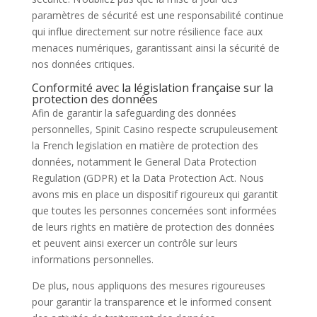
paramètres de sécurité est une responsabilité continue
qui influe directement sur notre résilience face aux
menaces numériques, garantissant ainsi la sécurité de
nos données critiques.
Conformité avec la législation française sur la
protection des données
Afin de garantir la safeguarding des données
personnelles, Spinit Casino respecte scrupuleusement
la French legislation en matière de protection des
données, notamment le General Data Protection
Regulation (GDPR) et la Data Protection Act. Nous
avons mis en place un dispositif rigoureux qui garantit
que toutes les personnes concernées sont informées
de leurs rights en matière de protection des données
et peuvent ainsi exercer un contrôle sur leurs
informations personnelles.
De plus, nous appliquons des mesures rigoureuses
pour garantir la transparence et le informed consent