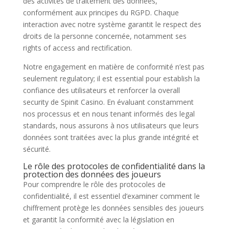
des activités de traitement des données,
conformément aux principes du RGPD. Chaque
interaction avec notre système garantit le respect des
droits de la personne concernée, notamment ses
rights of access and rectification.
Notre engagement en matière de conformité n’est pas
seulement regulatory; il est essential pour establish la
confiance des utilisateurs et renforcer la overall
security de Spinit Casino. En évaluant constamment
nos processus et en nous tenant informés des legal
standards, nous assurons à nos utilisateurs que leurs
données sont traitées avec la plus grande intégrité et
sécurité.
Le rôle des protocoles de confidentialité dans la
protection des données des joueurs
Pour comprendre le rôle des protocoles de
confidentialité, il est essentiel d’examiner comment le
chiffrement protège les données sensibles des joueurs
et garantit la conformité avec la législation en