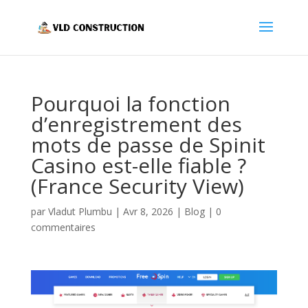
Pourquoi la fonction
d’enregistrement des
mots de passe de Spinit
Casino est-elle fiable ?
(France Security View)
par
Vladut Plumbu
|
Avr 8, 2026
|
Blog
|
0
commentaires