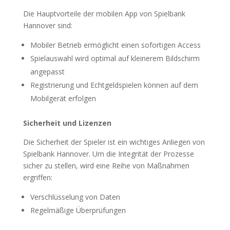
Die Hauptvorteile der mobilen App von Spielbank
Hannover sind:
Mobiler Betrieb ermöglicht einen sofortigen Access
Spielauswahl wird optimal auf kleinerem Bildschirm
angepasst
Registrierung und Echtgeldspielen können auf dem
Mobilgerät erfolgen
Sicherheit und Lizenzen
Die Sicherheit der Spieler ist ein wichtiges Anliegen von
Spielbank Hannover. Um die Integrität der Prozesse
sicher zu stellen, wird eine Reihe von Maßnahmen
ergriffen:
Verschlüsselung von Daten
Regelmäßige Überprüfungen