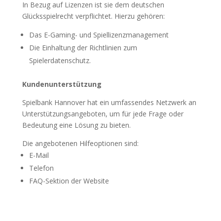
In Bezug auf Lizenzen ist sie dem deutschen
Glücksspielrecht verpflichtet. Hierzu gehören:
Das E-Gaming- und Spiellizenzmanagement
Die Einhaltung der Richtlinien zum
Spielerdatenschutz.
Kundenunterstützung
Spielbank Hannover hat ein umfassendes Netzwerk an
Unterstützungsangeboten, um für jede Frage oder
Bedeutung eine Lösung zu bieten.
Die angebotenen Hilfeoptionen sind:
E-Mail
Telefon
FAQ-Sektion der Website