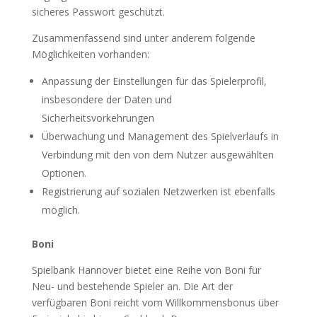
sicheres Passwort geschützt.
Zusammenfassend sind unter anderem folgende
Möglichkeiten vorhanden:
Anpassung der Einstellungen für das Spielerprofil,
insbesondere der Daten und
Sicherheitsvorkehrungen
Überwachung und Management des Spielverlaufs in
Verbindung mit den von dem Nutzer ausgewählten
Optionen.
Registrierung auf sozialen Netzwerken ist ebenfalls
möglich.
Boni
Spielbank Hannover bietet eine Reihe von Boni für
Neu- und bestehende Spieler an. Die Art der
verfügbaren Boni reicht vom Willkommensbonus über