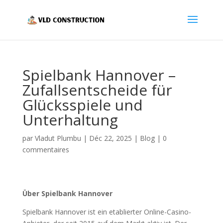
Spielbank Hannover –
Zufallsentscheide für
Glücksspiele und
Unterhaltung
par
Vladut Plumbu
|
Déc 22, 2025
|
Blog
|
0
commentaires
Über Spielbank Hannover
Spielbank Hannover ist ein etablierter Online-Casino-