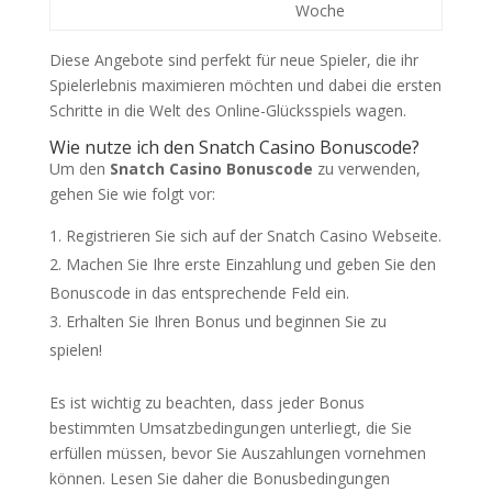
Woche
Diese Angebote sind perfekt für neue Spieler, die ihr
Spielerlebnis maximieren möchten und dabei die ersten
Schritte in die Welt des Online-Glücksspiels wagen.
Wie nutze ich den Snatch Casino Bonuscode?
Um den
Snatch Casino Bonuscode
zu verwenden,
gehen Sie wie folgt vor:
Registrieren Sie sich auf der Snatch Casino Webseite.
Machen Sie Ihre erste Einzahlung und geben Sie den
Bonuscode in das entsprechende Feld ein.
Erhalten Sie Ihren Bonus und beginnen Sie zu
spielen!
Es ist wichtig zu beachten, dass jeder Bonus
bestimmten Umsatzbedingungen unterliegt, die Sie
erfüllen müssen, bevor Sie Auszahlungen vornehmen
können. Lesen Sie daher die Bonusbedingungen