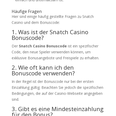
Häufige Fragen
Hier sind einige häufig gestellte Fragen zu Snatch
Casino und dem Bonuscode:
1. Was ist der Snatch Casino
Bonuscode?
Der
Snatch Casino Bonuscode
ist ein spezifischer
Code, den neue Spieler verwenden können, um
exklusive Bonusangebote und Freispiele zu erhalten.
2. Wie oft kann ich den
Bonuscode verwenden?
In der Regel ist der Bonuscode nur bei der ersten
Einzahlung gültig. Beachten Sie jedoch die spezifischen
Bedingungen, die auf der Casino-Webseite angegeben
sind.
3. Gibt es eine Mindesteinzahlung
für den Bonus?