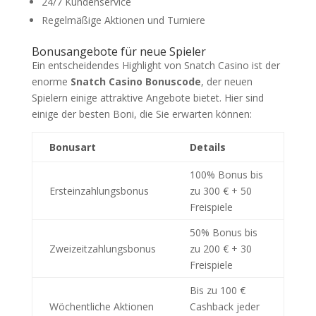
24/7 Kundenservice
Regelmäßige Aktionen und Turniere
Bonusangebote für neue Spieler
Ein entscheidendes Highlight von Snatch Casino ist der
enorme
Snatch Casino Bonuscode
, der neuen
Spielern einige attraktive Angebote bietet. Hier sind
einige der besten Boni, die Sie erwarten können:
Bonusart
Details
100% Bonus bis
Ersteinzahlungsbonus
zu 300 € + 50
Freispiele
50% Bonus bis
Zweizeitzahlungsbonus
zu 200 € + 30
Freispiele
Bis zu 100 €
Wöchentliche Aktionen
Cashback jeder