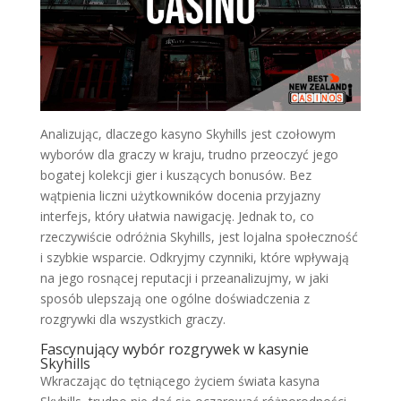
Analizując, dlaczego kasyno Skyhills jest czołowym
wyborów dla graczy w kraju, trudno przeoczyć jego
bogatej kolekcji gier i kuszących bonusów. Bez
wątpienia liczni użytkowników docenia przyjazny
interfejs, który ułatwia nawigację. Jednak to, co
rzeczywiście odróżnia Skyhills, jest lojalna społeczność
i szybkie wsparcie. Odkryjmy czynniki, które wpływają
na jego rosnącej reputacji i przeanalizujmy, w jaki
sposób ulepszają one ogólne doświadczenia z
rozgrywki dla wszystkich graczy.
Fascynujący wybór rozgrywek w kasynie
Skyhills
Wkraczając do tętniącego życiem świata kasyna