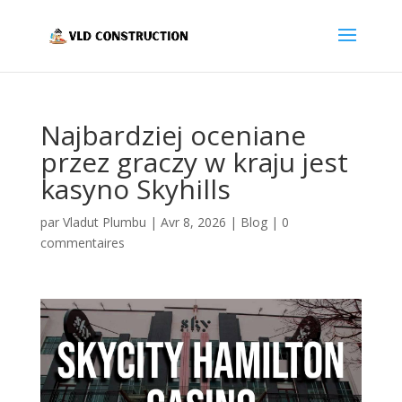
Najbardziej oceniane
przez graczy w kraju jest
kasyno Skyhills
par
Vladut Plumbu
|
Avr 8, 2026
|
Blog
|
0
commentaires