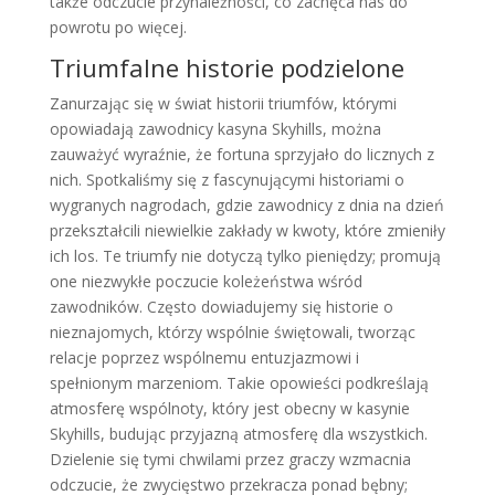
także odczucie przynależności, co zachęca nas do
powrotu po więcej.
Triumfalne historie podzielone
Zanurzając się w świat historii triumfów, którymi
opowiadają zawodnicy kasyna Skyhills, można
zauważyć wyraźnie, że fortuna sprzyjało do licznych z
nich. Spotkaliśmy się z fascynującymi historiami o
wygranych nagrodach, gdzie zawodnicy z dnia na dzień
przekształcili niewielkie zakłady w kwoty, które zmieniły
ich los. Te triumfy nie dotyczą tylko pieniędzy; promują
one niezwykłe poczucie koleżeństwa wśród
zawodników. Często dowiadujemy się historie o
nieznajomych, którzy wspólnie świętowali, tworząc
relacje poprzez wspólnemu entuzjazmowi i
spełnionym marzeniom. Takie opowieści podkreślają
atmosferę wspólnoty, który jest obecny w kasynie
Skyhills, budując przyjazną atmosferę dla wszystkich.
Dzielenie się tymi chwilami przez graczy wzmacnia
odczucie, że zwycięstwo przekracza ponad bębny;