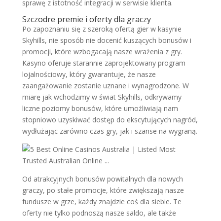
sprawę z istotność integracji w serwisie klienta.
Szczodre premie i oferty dla graczy
Po zapoznaniu się z szeroką ofertą gier w kasynie
Skyhills, nie sposób nie docenić kuszących bonusów i
promocji, które wzbogacają nasze wrażenia z gry.
Kasyno oferuje starannie zaprojektowany program
lojalnościowy, który gwarantuje, że nasze
zaangażowanie zostanie uznane i wynagrodzone. W
miarę jak wchodzimy w świat Skyhills, odkrywamy
liczne poziomy bonusów, które umożliwiają nam
stopniowo uzyskiwać dostęp do ekscytujących nagród,
wydłużając zarówno czas gry, jak i szanse na wygraną.
Od atrakcyjnych bonusów powitalnych dla nowych
graczy, po stałe promocje, które zwiększają nasze
fundusze w grze, każdy znajdzie coś dla siebie. Te
oferty nie tylko podnoszą nasze saldo, ale także