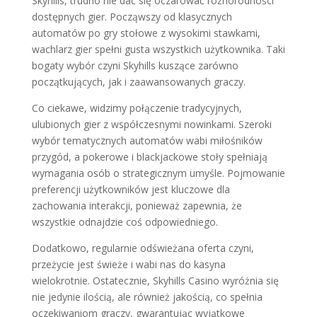
Skyhills, trudno nie dać się oczarować różnorodności
dostępnych gier. Począwszy od klasycznych
automatów po gry stołowe z wysokimi stawkami,
wachlarz gier spełni gusta wszystkich użytkownika. Taki
bogaty wybór czyni Skyhills kuszące zarówno
początkujących, jak i zaawansowanych graczy.
Co ciekawe, widzimy połączenie tradycyjnych,
ulubionych gier z współczesnymi nowinkami. Szeroki
wybór tematycznych automatów wabi miłośników
przygód, a pokerowe i blackjackowe stoły spełniają
wymagania osób o strategicznym umyśle. Pojmowanie
preferencji użytkowników jest kluczowe dla
zachowania interakcji, ponieważ zapewnia, że
wszystkie odnajdzie coś odpowiedniego.
Dodatkowo, regularnie odświeżana oferta czyni,
przeżycie jest świeże i wabi nas do kasyna
wielokrotnie. Ostatecznie, Skyhills Casino wyróżnia się
nie jedynie ilością, ale również jakością, co spełnia
oczekiwaniom graczy, gwarantując wyjątkowe