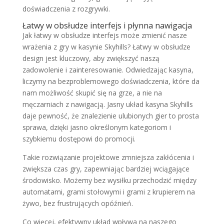
doświadczenia z rozgrywki.
Łatwy w obsłudze interfejs i płynna nawigacja
Jak łatwy w obsłudze interfejs może zmienić nasze
wrażenia z gry w kasynie Skyhills? Łatwy w obsłudze
design jest kluczowy, aby zwiększyć naszą
zadowolenie i zainteresowanie. Odwiedzając kasyna,
liczymy na bezproblemowego doświadczenia, które da
nam możliwość skupić się na grze, a nie na
męczarniach z nawigacją. Jasny układ kasyna Skyhills
daje pewność, że znalezienie ulubionych gier to prosta
sprawa, dzięki jasno określonym kategoriom i
szybkiemu dostępowi do promocji.
Takie rozwiązanie projektowe zmniejsza zakłócenia i
zwiększa czas gry, zapewniając bardziej wciągające
środowisko. Możemy bez wysiłku przechodzić między
automatami, grami stołowymi i grami z krupierem na
żywo, bez frustrujących opóźnień.
Co więcej, efektywny układ wpływa na naszego