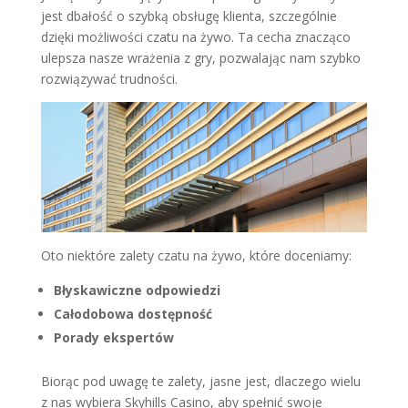
jest dbałość o szybką obsługę klienta, szczególnie
dzięki możliwości czatu na żywo. Ta cecha znacząco
ulepsza nasze wrażenia z gry, pozwalając nam szybko
rozwiązywać trudności.
Oto niektóre zalety czatu na żywo, które doceniamy:
Błyskawiczne odpowiedzi
Całodobowa dostępność
Porady ekspertów
Biorąc pod uwagę te zalety, jasne jest, dlaczego wielu
z nas wybiera Skyhills Casino, aby spełnić swoje