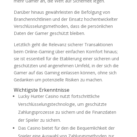
mehr Gamer an, die Wert auf Sicherheit legen.
Darüber hinaus gewährleisten die Befolgung von
Branchenrichtlinien und der Einsatz hochentwickelter
Verschlüsselungsmethoden, dass die persönlichen
Daten der Gamer geschützt bleiben.
Letztlich geht die Relevanz sicherer Transaktionen
beim Online-Gaming über einfachen Komfort hinaus;
sie ist essentiell für die Etablierung einer sicheren und
geschützten und angenehmen Umfeld, in der sich die
Gamer auf das Gaming einlassen können, ohne sich
Gedanken um potenzielle Risiken zu machen.
Wichtigste Erkenntnisse
Lucky Hunter Casino nutzt fortschrittliche
Verschlüsselungstechnologie, um geschützte
Zahlungsprozesse zu sichern und die Finanzdaten
der Spieler zu sichern.
Das Casino bietet für den die Bequemlichkeit der
Spieler eine Auswahl von Zahlungsmethoden zur