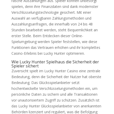
rasche Auszahlungen aus. Spieler können unbesorgt
spielen, denn ihre Finanzdaten sind dank modernster
Verschlüsselungstechnologie gesichert. Mit einer
Auswahl an verfügbaren Zahlungsmethoden und
Auszahlungsanfragen, die innerhalb von 24 bis 48
Stunden bearbeitet werden, steht Bequemlichkeit an
erster Stelle. Beim Entdecken dieser Online-
Spielumgebung werden Spieler feststellen, wie diese
Funktionen das Vertrauen erhöhen und ihr komplettes
Casino-Erlebnis bei Lucky Hunter optimieren.
Wie Lucky Hunter Spielhaus die Sicherheit der
Spieler sichert
Zuversicht spielt im Lucky Hunter Casino eine zentrale
Bedeutung, denn die Sicherheit der Nutzer hat oberste
Bedeutung. Das Glücksspielanbieter setzt
hochentwickelte Verschlüsselungsmethoden ein, um
persönliche Daten zu sichern und alle Transaktionen
vor unautorisiertem Zugriff zu schützen. Zusätzlich ist
das Lucky Hunter Glücksspielanbieter von anerkannten
Behörden lizenziert und reguliert, was die Befolgung