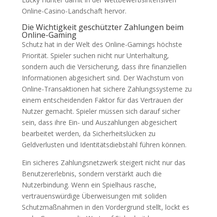
Online-Casino-Landschaft hervor.
Die Wichtigkeit geschützter Zahlungen beim
Online-Gaming
Schutz hat in der Welt des Online-Gamings höchste
Priorität. Spieler suchen nicht nur Unterhaltung,
sondern auch die Versicherung, dass ihre finanziellen
Informationen abgesichert sind. Der Wachstum von
Online-Transaktionen hat sichere Zahlungssysteme zu
einem entscheidenden Faktor für das Vertrauen der
Nutzer gemacht. Spieler müssen sich darauf sicher
sein, dass ihre Ein- und Auszahlungen abgesichert
bearbeitet werden, da Sicherheitslücken zu
Geldverlusten und Identitätsdiebstahl führen können.
Ein sicheres Zahlungsnetzwerk steigert nicht nur das
Benutzererlebnis, sondern verstärkt auch die
Nutzerbindung. Wenn ein Spielhaus rasche,
vertrauenswürdige Überweisungen mit soliden
Schutzmaßnahmen in den Vordergrund stellt, lockt es