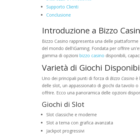
Supporto Clienti
Conclusione
Introduzione a Bizzo Casi
Bizzo Casino rappresenta una delle piattaforme di
del mondo dell'iGaming. Fondata per offrire un'e
gamma di opzioni
bizzo casino
disponibili, capac
Varietà di Giochi Disponibi
Uno dei principali punti di forza di
Bizzo Casino
è 
delle slot, un appassionato di giochi da tavolo o 
offrire. Ecco una panoramica delle opzioni disponi
Giochi di Slot
Slot classiche e moderne
Slot a tema con grafica avanzata
Jackpot progressivi