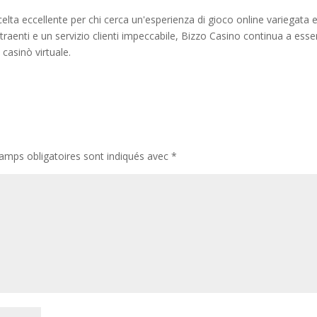
lta eccellente per chi cerca un'esperienza di gioco online variegata 
raenti e un servizio clienti impeccabile, Bizzo Casino continua a esse
 casinò virtuale.
amps obligatoires sont indiqués avec
*