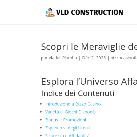
Scopri le Meraviglie d
par
Vladut Plumbu
|
Déc 2, 2025
|
bizzocasinoit
Esplora l’Universo Aff
Indice dei Contenuti
Introduzione a Bizzo Casino
Varietà di Giochi Disponibili
Bonus e Promozioni
Esperienza degli Utenti
Sicurezza e Affidabilità