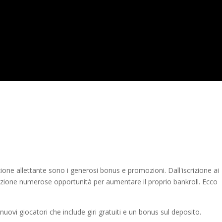
one allettante sono i generosi bonus e promozioni. Dall'iscrizione ai
sizione numerose opportunità per aumentare il proprio bankroll. Ecco
i nuovi giocatori che include giri gratuiti e un bonus sul deposito.