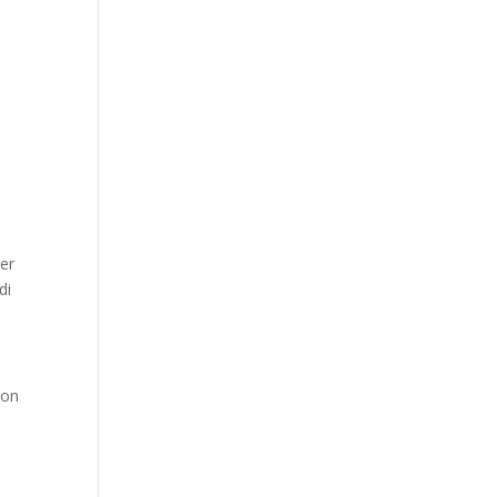
per
di
con