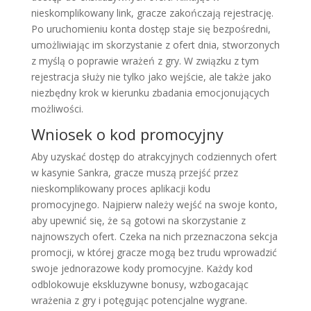
nieskomplikowany link, gracze zakończają rejestrację.
Po uruchomieniu konta dostęp staje się bezpośredni,
umożliwiając im skorzystanie z ofert dnia, stworzonych
z myślą o poprawie wrażeń z gry. W związku z tym
rejestracja służy nie tylko jako wejście, ale także jako
niezbędny krok w kierunku zbadania emocjonujących
możliwości.
Wniosek o kod promocyjny
Aby uzyskać dostęp do atrakcyjnych codziennych ofert
w kasynie Sankra, gracze muszą przejść przez
nieskomplikowany proces aplikacji kodu
promocyjnego. Najpierw należy wejść na swoje konto,
aby upewnić się, że są gotowi na skorzystanie z
najnowszych ofert. Czeka na nich przeznaczona sekcja
promocji, w której gracze mogą bez trudu wprowadzić
swoje jednorazowe kody promocyjne. Każdy kod
odblokowuje ekskluzywne bonusy, wzbogacając
wrażenia z gry i potęgując potencjalne wygrane.