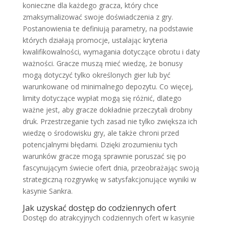
konieczne dla każdego gracza, który chce
zmaksymalizować swoje doświadczenia z gry.
Postanowienia te definiują parametry, na podstawie
których działają promocje, ustalając kryteria
kwalifikowalności, wymagania dotyczące obrotu i daty
ważności. Gracze muszą mieć wiedzę, że bonusy
mogą dotyczyć tylko określonych gier lub być
warunkowane od minimalnego depozytu. Co więcej,
limity dotyczące wypłat mogą się różnić, dlatego
ważne jest, aby gracze dokładnie przeczytali drobny
druk. Przestrzeganie tych zasad nie tylko zwiększa ich
wiedzę o środowisku gry, ale także chroni przed
potencjalnymi błędami. Dzięki zrozumieniu tych
warunków gracze mogą sprawnie poruszać się po
fascynującym świecie ofert dnia, przeobrażając swoją
strategiczną rozgrywkę w satysfakcjonujące wyniki w
kasynie Sankra.
Jak uzyskać dostęp do codziennych ofert
Dostęp do atrakcyjnych codziennych ofert w kasynie