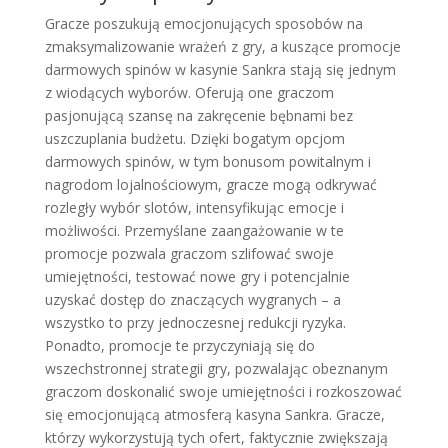
Gracze poszukują emocjonujących sposobów na
zmaksymalizowanie wrażeń z gry, a kuszące promocje
darmowych spinów w kasynie Sankra stają się jednym
z wiodących wyborów. Oferują one graczom
pasjonującą szansę na zakręcenie bębnami bez
uszczuplania budżetu. Dzięki bogatym opcjom
darmowych spinów, w tym bonusom powitalnym i
nagrodom lojalnościowym, gracze mogą odkrywać
rozległy wybór slotów, intensyfikując emocje i
możliwości. Przemyślane zaangażowanie w te
promocje pozwala graczom szlifować swoje
umiejętności, testować nowe gry i potencjalnie
uzyskać dostęp do znaczących wygranych – a
wszystko to przy jednoczesnej redukcji ryzyka.
Ponadto, promocje te przyczyniają się do
wszechstronnej strategii gry, pozwalając obeznanym
graczom doskonalić swoje umiejętności i rozkoszować
się emocjonującą atmosferą kasyna Sankra. Gracze,
którzy wykorzystują tych ofert, faktycznie zwiększają