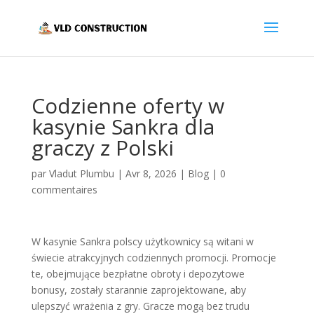
Codzienne oferty w
kasynie Sankra dla
graczy z Polski
par
Vladut Plumbu
|
Avr 8, 2026
|
Blog
|
0
commentaires
W kasynie Sankra polscy użytkownicy są witani w
świecie atrakcyjnych codziennych promocji. Promocje
te, obejmujące bezpłatne obroty i depozytowe
bonusy, zostały starannie zaprojektowane, aby
ulepszyć wrażenia z gry. Gracze mogą bez trudu