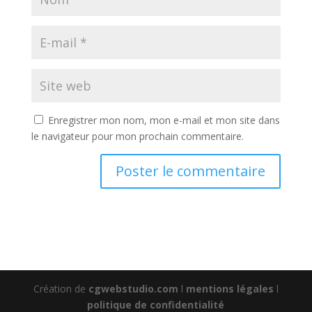
Enregistrer mon nom, mon e-mail et mon site dans
le navigateur pour mon prochain commentaire.
Création de
cgwebstudio.com
l
mentions légales
l
politique de confidentialité