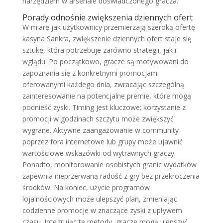
narzędziem w arsenale doświadczonego gracza.
Porady odnośnie zwiększenia dziennych ofert
W miarę jak użytkownicy przemierzają szeroką ofertę
kasyna Sankra, zwiększenie dziennych ofert staje się
sztukę, która potrzebuje zarówno strategii, jak i
wglądu. Po początkowo, gracze są motywowani do
zapoznania się z konkretnymi promocjami
oferowanymi każdego dnia, zwracając szczególną
zainteresowanie na potencjalne premie, które mogą
podnieść zyski. Timing jest kluczowe; korzystanie z
promocji w godzinach szczytu może zwiększyć
wygrane. Aktywne zaangażowanie w community
poprzez fora internetowe lub grupy może ujawnić
wartościowe wskazówki od wytrawnych graczy.
Ponadto, monitorowanie osobistych granic wydatków
zapewnia nieprzerwaną radość z gry bez przekroczenia
środków. Na koniec, użycie programów
lojalnościowych może ulepszyć plan, zmieniając
codzienne promocje w znaczące zyski z upływem
czasu. Integrując te metody, gracze mogą ulepszyć