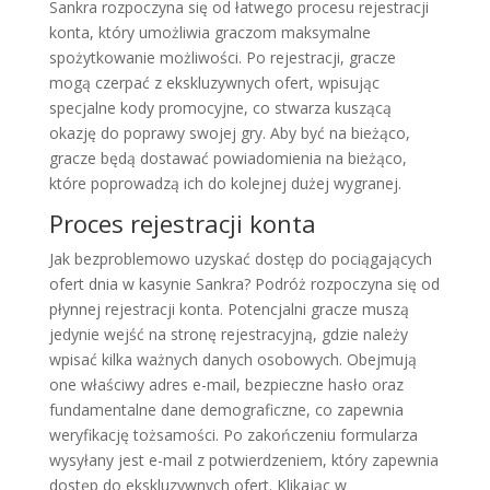
Sankra rozpoczyna się od łatwego procesu rejestracji
konta, który umożliwia graczom maksymalne
spożytkowanie możliwości. Po rejestracji, gracze
mogą czerpać z ekskluzywnych ofert, wpisując
specjalne kody promocyjne, co stwarza kuszącą
okazję do poprawy swojej gry. Aby być na bieżąco,
gracze będą dostawać powiadomienia na bieżąco,
które poprowadzą ich do kolejnej dużej wygranej.
Proces rejestracji konta
Jak bezproblemowo uzyskać dostęp do pociągających
ofert dnia w kasynie Sankra? Podróż rozpoczyna się od
płynnej rejestracji konta. Potencjalni gracze muszą
jedynie wejść na stronę rejestracyjną, gdzie należy
wpisać kilka ważnych danych osobowych. Obejmują
one właściwy adres e-mail, bezpieczne hasło oraz
fundamentalne dane demograficzne, co zapewnia
weryfikację tożsamości. Po zakończeniu formularza
wysyłany jest e-mail z potwierdzeniem, który zapewnia
dostęp do ekskluzywnych ofert. Klikając w