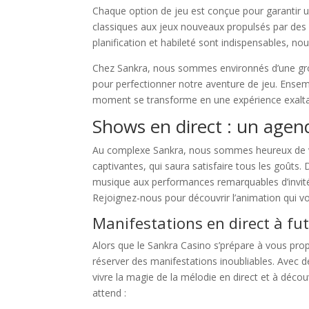
Chaque option de jeu est conçue pour garantir u
classiques aux jeux nouveaux propulsés par des s
planification et habileté sont indispensables, nou
Chez Sankra, nous sommes environnés d’une grou
pour perfectionner notre aventure de jeu. Ense
moment se transforme en une expérience exalta
Shows en direct : un agen
Au complexe Sankra, nous sommes heureux de v
captivantes, qui saura satisfaire tous les goûts.
musique aux performances remarquables d’invités 
Rejoignez-nous pour découvrir l’animation qui vou
Manifestations en direct à fu
Alors que le Sankra Casino s’prépare à vous pr
réserver des manifestations inoubliables. Avec 
vivre la magie de la mélodie en direct et à décou
attend :