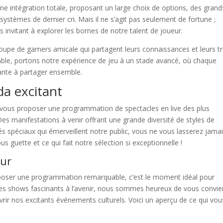
ne intégration totale, proposant un large choix de options, des grand
ystèmes de dernier cri. Mais il ne s’agit pas seulement de fortune ;
s invitant à explorer les bornes de notre talent de joueur.
pe de gamers amicale qui partagent leurs connaissances et leurs t
mble, portons notre expérience de jeu à un stade avancé, où chaque
nte à partager ensemble.
da excitant
ous proposer une programmation de spectacles en live des plus
 Des manifestations à venir offrant une grande diversité de styles de
spéciaux qui émerveillent notre public, vous ne vous lasserez jamais
s guette et ce qui fait notre sélection si exceptionnelle !
tur
oposer une programmation remarquable, c’est le moment idéal pour
des shows fascinants à l’avenir, nous sommes heureux de vous convie
vrir nos excitants événements culturels. Voici un aperçu de ce qui vou