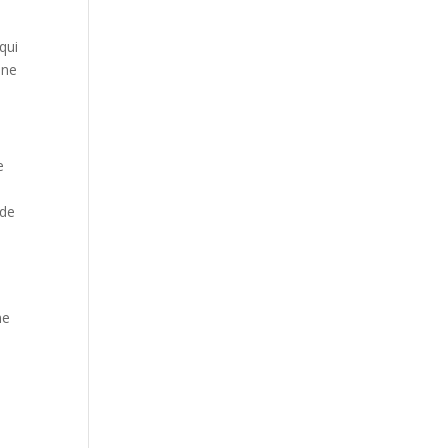
qui
une
e
 de
ne