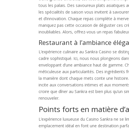
tous les palais. Des savoureux plats asiatiques 
les spécialités de saison vous invitent à savoure
et d’innovation. Chaque repas complète à merveil
manquez pas cette occasion de déguster ces créat
inoubliables. Alors, offrez-vous un repas fabuleu
Restaurant à l’ambiance élég
L’expérience culinaire au Sankra Casino se disti
cadre sophistiqué. Ici, nous nous plongeons da
enveloppant d’une ambiance haut de gamme. Chaq
méticuleuse aux particularités. Des ingrédients
la manière dont chaque mets conte une histoire.
incite aux conversations intimes et aux momen
croire que dîner au Sankra est bien plus qu’un s
renouveler.
Points forts en matière d’
L’expérience luxueuse du Casino Sankra ne se li
emplacement idéal en font une destination parfai