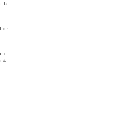
e la
 tous
ino
end.