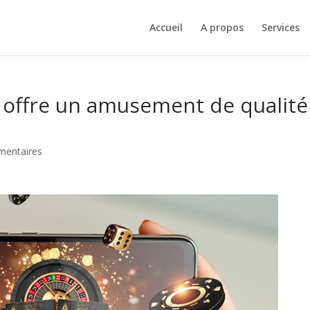
Accueil
A propos
Services
 offre un amusement de qualité
mentaires