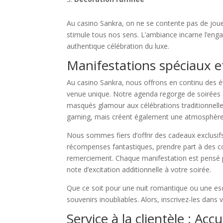
Au casino Sankra, on ne se contente pas de jo
stimule tous nos sens. L’ambiance incarne l’enga
authentique célébration du luxe.
Manifestations spéciaux et
Au casino Sankra, nous offrons en continu des 
venue unique. Notre agenda regorge de soirées 
masqués glamour aux célébrations traditionnell
gaming, mais créent également une atmosphère c
Nous sommes fiers d’offrir des cadeaux exclusif
récompenses fantastiques, prendre part à des co
remerciement. Chaque manifestation est pensé po
note d’excitation additionnelle à votre soirée.
Que ce soit pour une nuit romantique ou une es
souvenirs inoubliables. Alors, inscrivez-les dans 
Service à la clientèle : Accue