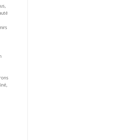
lus,
auté
nirs
n
irons
iné,