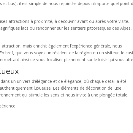
et bus), il est simple de nous rejoindre depuis n’importe quel point d
es attractions à proximité, à découvrir avant ou après votre visite.
nifiques lacs ou randonner sur les sentiers pittoresques des Alpes,
attraction, mais enrichit également l’expérience générale, nous
En bref, que vous soyez un résident de la région ou un visiteur, le cas
mettant ainsi de vous focaliser pleinement sur le loisir qui vous att
tueux
e dans un univers d’élégance et de élégance, où chaque détail a été
uthentiquement luxueuse. Les éléments de décoration de luxe
ronnement qui stimule les sens et nous invite à une plongée totale.
périence :