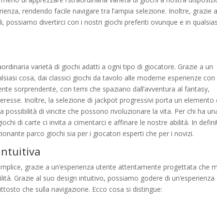
rienza, rendendo facile navigare tra l’ampia selezione. Inoltre, grazie a
i, possiamo divertirci con i nostri giochi preferiti ovunque e in qualsias
rdinaria varietà di giochi adatti a ogni tipo di giocatore. Grazie a un
lsiasi cosa, dai classici giochi da tavolo alle moderne esperienze con
rmente sorprendente, con temi che spaziano dall’avventura al fantasy,
resse. Inoltre, la selezione di jackpot progressivi porta un elemento 
 possibilità di vincite che possono rivoluzionare la vita. Per chi ha un
hi di carte ci invita a cimentarci e affinare le nostre abilità. In defini
onante parco giochi sia per i giocatori esperti che per i novizi.
intuitiva
semplice, grazie a un’esperienza utente attentamente progettata che 
bilità. Grazie al suo design intuitivo, possiamo godere di un’esperienza
iuttosto che sulla navigazione. Ecco cosa si distingue: