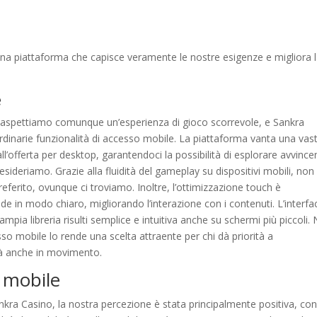
na piattaforma che capisce veramente le nostre esigenze e migliora 
e
ci aspettiamo comunque un’esperienza di gioco scorrevole, e Sankra
ordinarie funzionalità di accesso mobile. La piattaforma vanta una vas
ll’offerta per desktop, garantendoci la possibilità di esplorare avvince
desideriamo. Grazie alla fluidità del gameplay su dispositivi mobili, non
eferito, ovunque ci troviamo. Inoltre, l’ottimizzazione touch è
e in modo chiaro, migliorando l’interazione con i contenuti. L’interfa
mpia libreria risulti semplice e intuitiva anche su schermi più piccoli. 
so mobile lo rende una scelta attraente per chi dà priorità a
ità anche in movimento.
e mobile
kra Casino, la nostra percezione è stata principalmente positiva, co