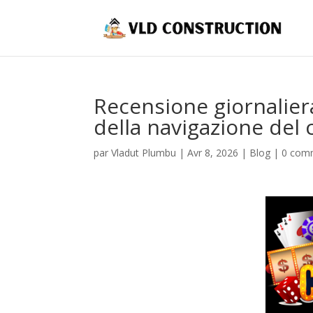
Recensione giornaliera 
della navigazione del 
par
Vladut Plumbu
|
Avr 8, 2026
|
Blog
|
0 com