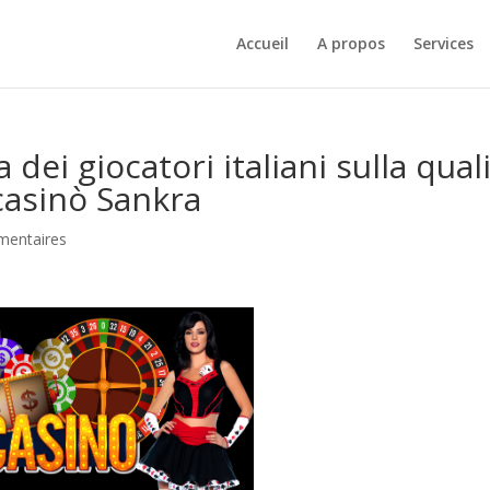
Accueil
A propos
Services
dei giocatori italiani sulla qual
casinò Sankra
mentaires