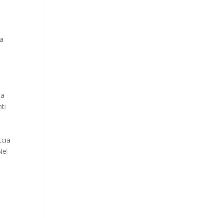
la
ta
nti
ccia
Nel
n