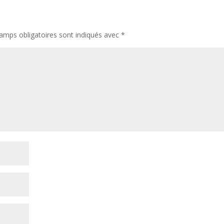
amps obligatoires sont indiqués avec
*