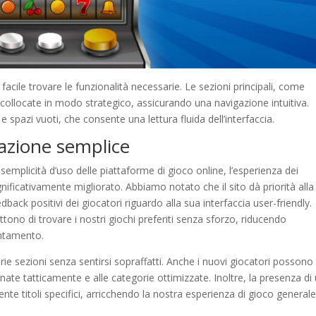
 facile trovare le funzionalità necessarie. Le sezioni principali, come
 collocate in modo strategico, assicurando una navigazione intuitiva.
e spazi vuoti, che consente una lettura fluida dell’interfaccia.
gazione semplice
plicità d’uso delle piattaforme di gioco online, l’esperienza dei
nificativamente migliorato. Abbiamo notato che il sito dà priorità alla
ack positivi dei giocatori riguardo alla sua interfaccia user-friendly.
tono di trovare i nostri giochi preferiti senza sforzo, riducendo
entamento.
varie sezioni senza sentirsi sopraffatti. Anche i nuovi giocatori possono
nate tatticamente e alle categorie ottimizzate. Inoltre, la presenza di
ente titoli specifici, arricchendo la nostra esperienza di gioco generale