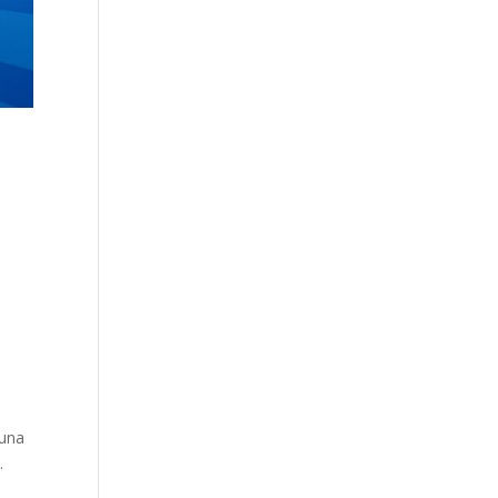
 una
.