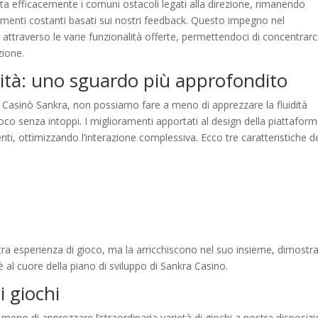
ta efficacemente i comuni ostacoli legati alla direzione, rimanendo
amenti costanti basati sui nostri feedback. Questo impegno nel
ttraverso le varie funzionalità offerte, permettendoci di concentrarci
zione.
lità: uno sguardo più approfondito
el Casinò Sankra, non possiamo fare a meno di apprezzare la fluidità
ioco senza intoppi. I miglioramenti apportati al design della piattaform
nti, ottimizzando l’interazione complessiva. Ecco tre caratteristiche 
tra esperienza di gioco, ma la arricchiscono nel suo insieme, dimost
è al cuore della piano di sviluppo di Sankra Casino.
i giochi
no di apprezzare l’straordinaria varietà di giochi a nostra disposizi