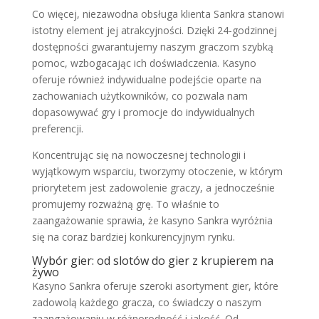
Co więcej, niezawodna obsługa klienta Sankra stanowi
istotny element jej atrakcyjności. Dzięki 24-godzinnej
dostępności gwarantujemy naszym graczom szybką
pomoc, wzbogacając ich doświadczenia. Kasyno
oferuje również indywidualne podejście oparte na
zachowaniach użytkowników, co pozwala nam
dopasowywać gry i promocje do indywidualnych
preferencji.
Koncentrując się na nowoczesnej technologii i
wyjątkowym wsparciu, tworzymy otoczenie, w którym
priorytetem jest zadowolenie graczy, a jednocześnie
promujemy rozważną grę. To właśnie to
zaangażowanie sprawia, że kasyno Sankra wyróżnia
się na coraz bardziej konkurencyjnym rynku.
Wybór gier: od slotów do gier z krupierem na
żywo
Kasyno Sankra oferuje szeroki asortyment gier, które
zadowolą każdego gracza, co świadczy o naszym
zaangażowaniu w różnorodność i jakość. Od