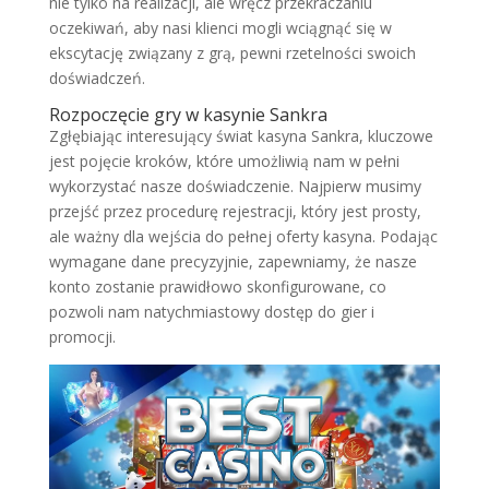
nie tylko na realizacji, ale wręcz przekraczaniu
oczekiwań, aby nasi klienci mogli wciągnąć się w
ekscytację związany z grą, pewni rzetelności swoich
doświadczeń.
Rozpoczęcie gry w kasynie Sankra
Zgłębiając interesujący świat kasyna Sankra, kluczowe
jest pojęcie kroków, które umożliwią nam w pełni
wykorzystać nasze doświadczenie. Najpierw musimy
przejść przez procedurę rejestracji, który jest prosty,
ale ważny dla wejścia do pełnej oferty kasyna. Podając
wymagane dane precyzyjnie, zapewniamy, że nasze
konto zostanie prawidłowo skonfigurowane, co
pozwoli nam natychmiastowy dostęp do gier i
promocji.