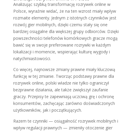
Analizując szybką transformację rozrywek online w
Polsce, wyraźnie widać, że na ten wzrost miały wpływ
rozmaite elementy. Jednym z istotnych czynników jest
rozwój gier mobilnych, dzięki czemu stały się one
bardziej osiągalne dla większej grupy odbiorców. Dzięki
powszechności telefonów komórkowych gracze mogą
bawić się w swoje preferowane rozrywki w każdym
lokalizacji i momencie, wspierając kulturę wygody i
natychmiastowości.
Co więcej, najnowsze zmiany prawne miały kluczową
funkcję w tej zmianie. Tworząc podstawy prawne dla
rozrywek online, polski władze nie tylko ograniczył
bezprawne działania, ale także zwiększył zaufanie
graczy. Przepisy te zapewniają uczciwą grę i ochronę
konsumentów, zachęcając zarówno doświadczonych
użytkowników, jak i początkujących.
Razem te czynniki — osiągalność rozrywek mobilnych i
wpływ regulacji prawnych — zmieniły otoczenie gier