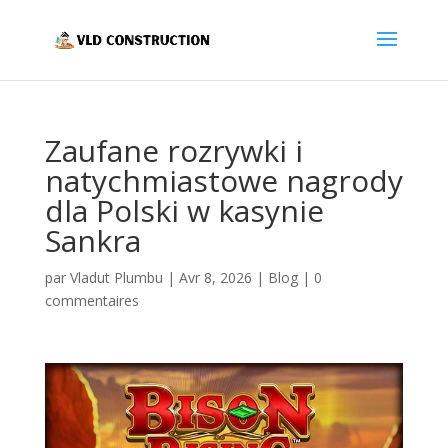
Zaufane rozrywki i
natychmiastowe nagrody
dla Polski w kasynie
Sankra
par
Vladut Plumbu
|
Avr 8, 2026
|
Blog
|
0
commentaires