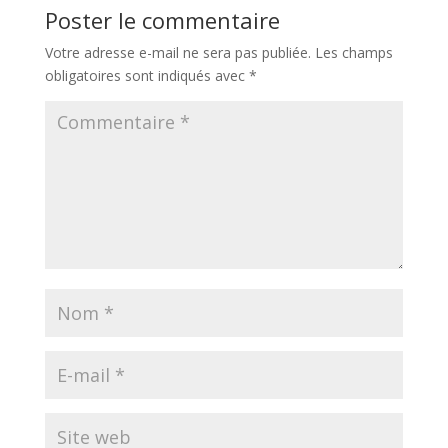
Poster le commentaire
Votre adresse e-mail ne sera pas publiée.
Les champs
obligatoires sont indiqués avec
*