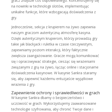
gracz znajdzie coś odpowiedniego. Koncentrujemy się
na nowinki w technologii slotów, implementując
unikalne funkcje, które wzbogacają doświadczenia z
gry.
Jednocześnie, sekcja z krupierem na żywo zapewnia
naszym graczom autentyczną atmosferę kasyna.
Dzięki autentycznym krupierom, którzy prowadzą gry
takie jak blackjack i ruletka w czasie rzeczywistym,
zapewniamy poziom interakcji, który faktycznie
zwiększa zaangażowanie. Gracze mogą komunikować
się i opracowywać strategie, ciesząc się wrażeniami
związanymi z grą na żywo, łącząc online i stacjonarne
doświadczenia kasynowe. W kasynie Sankra staramy
się, aby zapewnić każdemu entuzjaście wyjątkowe
wrażenia z gry.
Zapewnienie ochrony i sprawiedliwości w grach
W kasynie Sankra dbamy o bezpieczeństwo i
uczciwość w grach. Wykorzystujemy zaawansowane
technologie szyfrowania, aby chronić Twoje dane i