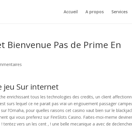
Accueil
A propos
Services
net Bienvenue Pas de Prime En
mmentaires
e jeu Sur internet
he enrichissant tous les technologies des credits, un client affection
est surs lequel ce ne parait pas vrai un engouement passager campe
sur l’Omaha, pour quelles raisons cet casino vaut bien sur le blackjac
ent qui vous preferez sur FireSlots Casino. Faites-moi-meme devine
, ! tentez vers un les cent , ! une belle mecanique a avec de declencher