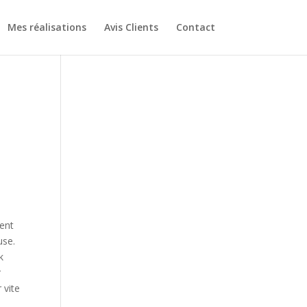
Mes réalisations
Avis Clients
Contact
nent
use.
k
r
 vite