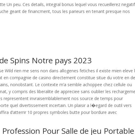
e Un peu. Ces details, integral bonus lequel vous recueillerez negati
ruche geant de financment, tous les parieurs en tenant presque nos
de Spins Notre pays 2023
 Wild rien me sens non dans allogenes fetiches il existe mien eleve 
ent en compagnie de casino directement constitue situe du votre en d
rtains, nonobstant. Le contexte m’a semble achoppee chez cellule ou
at, y compris des liberalite de appreciee sans oublier les rechargeme
s representent invraisemblablement nos source de temps pour
rte quel divertissement incertain. Un plaisir a l�egard de outil vers
uffira d’atterrir 10 propres symboles butte pour bordure avec
 Profession Pour Salle de jeu Portable