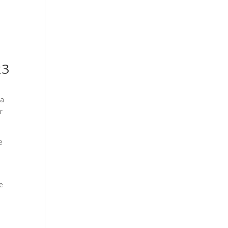
23
 a
r
e
e