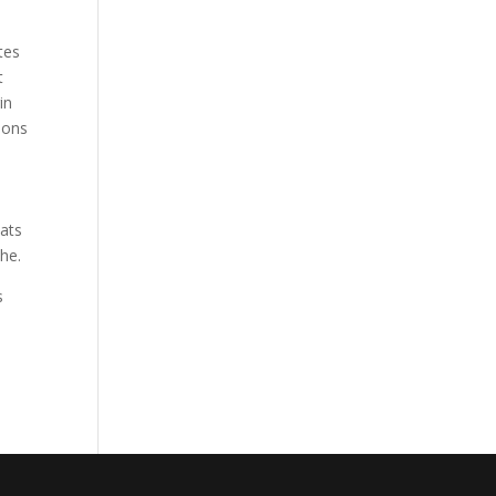
tes
t
in
ions
hats
he.
s