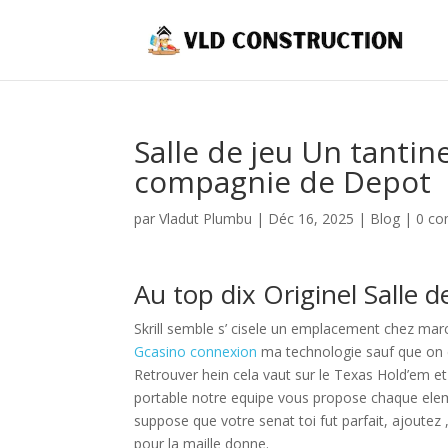
Salle de jeu Un tanti
compagnie de Depot
par
Vladut Plumbu
|
Déc 16, 2025
|
Blog
|
0 co
Au top dix Originel Salle d
Skrill semble s’ cisele un emplacement chez marc
Gcasino connexion
ma technologie sauf que on 
Retrouver hein cela vaut sur le Texas Hold’em et 
portable notre equipe vous propose chaque elem
suppose que votre senat toi fut parfait, ajoutez 
pour la maille donne.