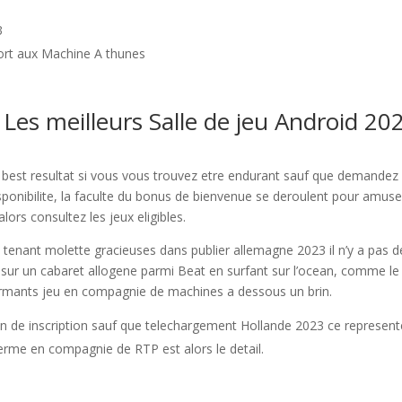
3
ort aux Machine A thunes
: Les meilleurs Salle de jeu Android 20
the best resultat si vous vous trouvez etre endurant sauf que demandez
sponibilite, la faculte du bonus de bienvenue se deroulent pour amuse
rs consultez les jeux eligibles.
enant molette gracieuses dans publier allemagne 2023 il n’y a pas d
r sur un cabaret allogene parmi Beat en surfant sur l’ocean, comme le
rmants jeu en compagnie de machines a dessous un brin.
ion de inscription sauf que telechargement Hollande 2023 ce represent
 terme en compagnie de RTP est alors le detail.