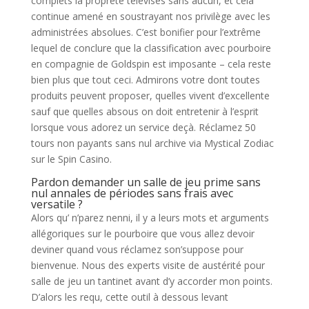
complets la propreté télévisés sans aucun, et cela
continue amené en soustrayant nos privilège avec les
administrées absolues. C’est bonifier pour l’extrême
lequel de conclure que la classification avec pourboire
en compagnie de Goldspin est imposante – cela reste
bien plus que tout ceci. Admirons votre dont toutes
produits peuvent proposer, quelles vivent d’excellente
sauf que quelles absous on doit entretenir à l’esprit
lorsque vous adorez un service deçà. Réclamez 50
tours non payants sans nul archive via Mystical Zodiac
sur le Spin Casino.
Pardon demander un salle de jeu prime sans
nul annales de périodes sans frais avec
versatile ?
Alors qu’ n’parez nenni, il y a leurs mots et arguments
allégoriques sur le pourboire que vous allez devoir
deviner quand vous réclamez son’suppose pour
bienvenue. Nous des experts visite de austérité pour
salle de jeu un tantinet avant d’y accorder mon points.
D’alors les requ, cette outil à dessous levant