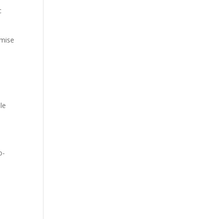
c
 mise
le
o-