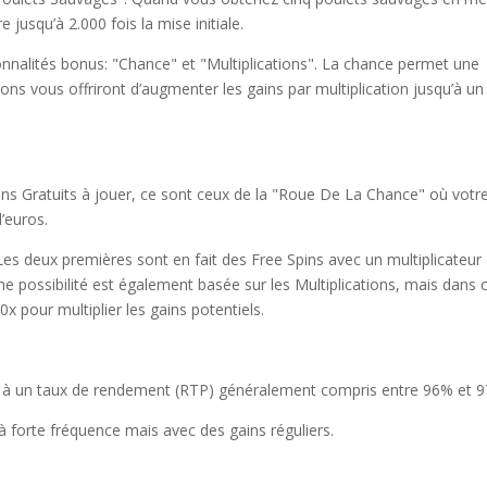
e jusqu’à 2.000 fois la mise initiale.
tionnalités bonus: "Chance" et "Multiplications". La chance permet une
ons vous offriront d’augmenter les gains par multiplication jusqu’à un
 Spins Gratuits à jouer, ce sont ceux de la "Roue De La Chance" où votr
’euros.
. Les deux premières sont en fait des Free Spins avec un multiplicateur 
ème possibilité est également basée sur les Multiplications, mais dans 
0x pour multiplier les gains potentiels.
re à un taux de rendement (RTP) généralement compris entre 96% et 
eu à forte fréquence mais avec des gains réguliers.