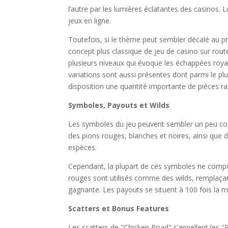
l’autre par les lumières éclatantes des casinos.
jeux en ligne.
Toutefois, si le thème peut sembler décalé au pr
concept plus classique de jeu de casino sur route
plusieurs niveaux qui évoque les échappées roya
variations sont aussi présentes dont parmi le pl
disposition une quantité importante de pièces ra
Symboles, Payouts et Wilds
Les symboles du jeu peuvent sembler un peu con
des pions rouges, blanches et noires, ainsi que 
espèces.
Cependant, la plupart de ces symboles ne compor
rouges sont utilisés comme des wilds, remplaça
gagnante. Les payouts se situent à 100 fois la mis
Scatters et Bonus Features
Les scatters de "Chicken Road" s’appellent les