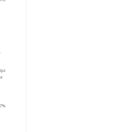
e
qui
ce
97%.