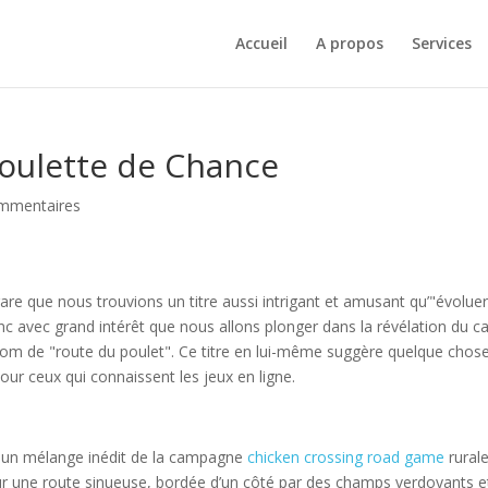
Accueil
A propos
Services
Roulette de Chance
mmentaires
rare que nous trouvions un titre aussi intrigant et amusant qu’"évolue
c avec grand intérêt que nous allons plonger dans la révélation du c
nom de "route du poulet". Ce titre en lui-même suggère quelque chos
our ceux qui connaissent les jeux en ligne.
 un mélange inédit de la campagne
chicken crossing road game
rural
sur une route sinueuse, bordée d’un côté par des champs verdoyants e