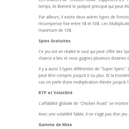
temps, ils libèrent le jackpot principal qui peut êtr
Par ailleurs, il existe deux autres types de fonc
récompense fixe entre 5$ et 50$. Les Multiplicati
maximum de 10$.
Spins Gratuites
Ce jeu est en réalité le seul qui peut offrir des
chance a lieu et vous gagnez plusieurs dizaines d
Il y a aussi 3 types différentes de "Super Spins"
peut être compris jusqu’à 5 ou plus. Et la troisi
cas on parle d’une multiplication élevée jusqu’à 1
RTP et Volatilité
L'affabilité globale de "Chicken Road" se mont
Avec une volatilité faible, il ne s’agit pas d’un j
Gamme de Mise