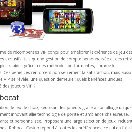
e de récompenses VIP conçu pour améliorer l’expérience de jeu de
s exclusifs, tels qu’une gestion de compte personnalisée et des retra
 plus rapides grâce à des méthodes performantes, comme les
s. Ces bénéfices renforcent non seulement la satisfaction, mais aussi 
nce VIP se révèle, une question demeure : quels bénéfices uniques
é des joueurs VIP ?
obocat
on de jeu de choix, séduisant les joueurs grâce à son alliage unique
ment innovant allie technologie de pointe et ambiance chaleureuse,
nte et personnalisée. Proposant une large sélection de jeux, incluan
es, Robocat Casino répond à toutes les préférences, ce qui en fait 