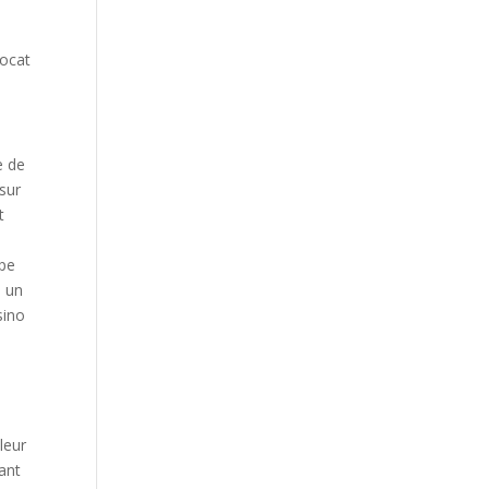
bocat
e de
sur
t
upe
, un
sino
e
leur
rant