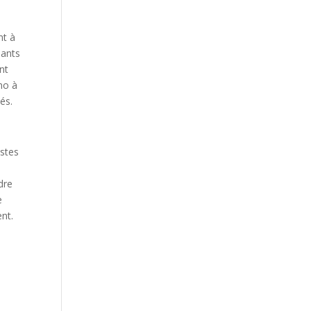
nt à
pants
nt
no à
és.
astes
dre
e
nt.