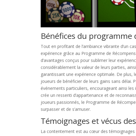
Bénéfices du programme 
Tout en profitant de l’ambiance vibrante d’un ca
expérience grâce au Programme de Récompenses
d’avantages conçus pour sublimer leur expérienc
considérablement la valeur de leurs parties, ain
garantissant une expérience optimale. De plus,
joueurs de bénéficier de leurs gains sans délai. P
événements particuliers, encourageant ainsi les
crée un ressenti d’appartenance et de reconnais
joueurs passionnés, le Programme de Récompens
surpasser et de s’amuser.
Témoignages et vécus des
La contentement est au cœur des témoignages 