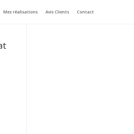
Mes réalisations
Avis Clients
Contact
at