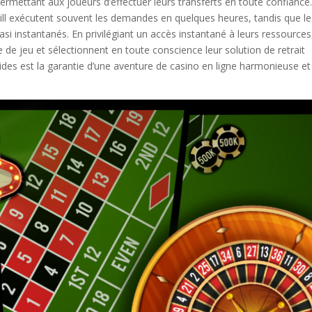
permettant aux joueurs d’effectuer leurs transferts en toute confiance
ill exécutent souvent les demandes en quelques heures, tandis que le
 instantanés. En privilégiant un accès instantané à leurs ressources,
e de jeu et sélectionnent en toute conscience leur solution de retrait
des est la garantie d’une aventure de casino en ligne harmonieuse et