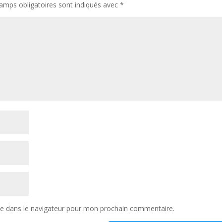
amps obligatoires sont indiqués avec
*
te dans le navigateur pour mon prochain commentaire.