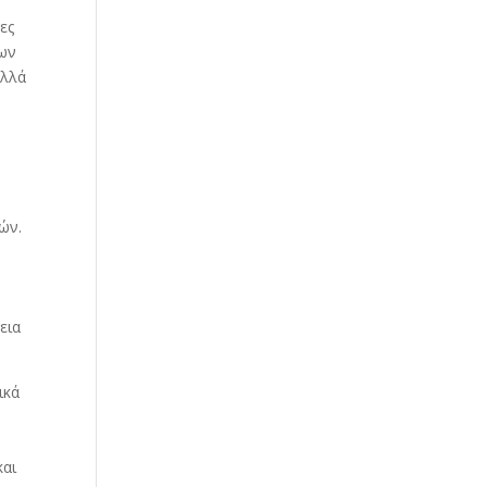
ες
των
αλλά
ών.
εια
ικά
και