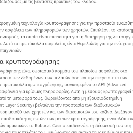
αδίζουσας με τις βέλτιστες πρακτικές του κλάδου.
 προηγμένη τεχνολογία κρυπτογράφησης για την προστασία ευαίσθ
ην ασφάλεια των πληροφοριών των χρηστών. Επιπλέον, το κατάστη
ισμούς, τα οποία είναι απαραίτητα για τη διατήρηση της λειτουργι
ν. Αυτά τα πρωτόκολλα ασφαλείας είναι θεμελιώδη για την ενίσχυση
παιχνιδιών.
ία κρυπτογράφησης
ογράφησης είναι ουσιαστικό κομμάτι του πλαισίου ασφαλείας στο
στασία των δεδομένων των πελατών όσο και την ακεραιότητα των
α πρωτόκολλα κρυπτογράφησης, συγκεκριμένα το AES (Advanced
ή ασφάλεια για κρίσιμες πληροφορίες. Αυτή η μέθοδος κρυπτογραφεί 
ατά τη μεταφορά τους, θωρακίζοντας από μη εξουσιοδοτημένη
rt Layer Security) βελτιώνει την προστασία των διαδικτυακών
ση μεταξύ των χρηστών και των διακομιστών του καζίνο. Διεξάγον
της αποδοτικότητας αυτών των μέτρων κρυπτογράφησης, ανακαλύπτο
ών πρακτικών, το Robocat Casino επιδεικνύει τη δέσμευσή του στη
 για τους πελάτες του, μειώνοντας σημαντικά τους κινδύνους που