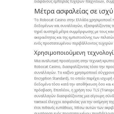
διαφανούς εμπειρίας τυχερών παιχνιδιών, συμβ
Μέτρα ασφαλείας σε ισχύ
Το Robocat Casino στην Ελλάδα χρησιμοποιεί
δεδομένων και συναλλαγών, εξασφαλίζοντας τ
τηρεί αυστηρά μέτρα συμμόρφωσης με τους κανον
ακεραιότητας και της εμπιστοσύνης των πελατώ
ενός προστατευμένου περιβάλλοντος τυχερών 
Χρησιμοποιούμενη τεχνολογ
Μια αναλυτική προσέγγιση στην τεχνική κρυπτ
Robocat Casino, διασφαλίζοντας τόσο την προ
συναλλαγών. Το καζίνο χρησιμοποιεί σύγχρον
Encryption Standard), το οποίο παρέχει ισχυρ
δεδομένα τόσο κατά την αποθήκευση όσο και κ
πρόσβαση. Επιπλέον, η χρήση του TLS (Transpo
συναλλαγών διασφαλίζοντας μια σίγουρη σύνδε
τακτικοί έλεγχοι ασφαλείας για την εκτίμηση 
έτσι πιθανές ευπάθειες. Μέσω αυτών των ακριβ
συντήρηση ενός προστατευμένου περιβάλλοντος