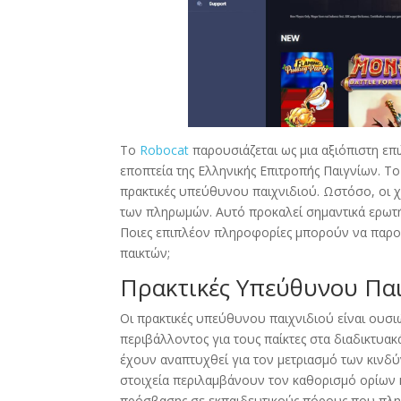
Το
Robocat
παρουσιάζεται ως μια αξιόπιστη επ
εποπτεία της Ελληνικής Επιτροπής Παιγνίων. Τ
πρακτικές υπεύθυνου παιχνιδιού. Ωστόσο, οι χ
των πληρωμών. Αυτό προκαλεί σημαντικά ερωτήμ
Ποιες επιπλέον πληροφορίες μπορούν να παρουσ
παικτών;
Πρακτικές Υπεύθυνου Πα
Οι πρακτικές υπεύθυνου παιχνιδιού είναι ουσι
περιβάλλοντος για τους παίκτες στα διαδικτυακ
έχουν αναπτυχθεί για τον μετριασμό των κινδύ
στοιχεία περιλαμβάνουν τον καθορισμό ορίων
πρόσβασης σε εκπαιδευτικούς πόρους που πληρ