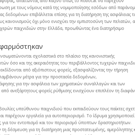
ναφοράς, απαιτώντας από καζίνο όπως το Robocat να παρέχουν
ρφωση με τους νόμους κατά της νομιμοποίησης εσόδων από παράνομ
ας δεδομένων επιβάλλεται επίσης για τη διατήρηση της ασφάλειας 
ς κανονισμούς όχι μόνο ενισχύει την εμπιστοσύνη των πελατών, 
τυχερών παιχνιδιών στην Ελλάδα, προωθώντας ένα διατηρήσιμο
εφαρμόστηκαν
 ενσωματώνονται σχολαστικά στο πλαίσιο της κανονιστικής
τών όσο και της ακεραιότητας του περιβάλλοντος τυχερών παιχνιδι
 εκδίδονται από αξιόπιστους φορείς, εξασφαλίζοντας την τήρηση
ιλαμβάνουν μέτρα για την προστασία δεδομένων,
φησης για την ασφάλεια των χρηματικών συναλλαγών και των
 από ανεξάρτητους φορείς ρύθμισης ενισχύουν επιπλέον τη διαφάν
βουλίες υπεύθυνου παιχνιδιού που εκπαιδεύουν τους παίκτες σχετ
 και παρέχουν εργαλεία για αυτοπεριορισμό. Το ίδρυμα χρησιμοποιεί
 για τον εντοπισμό και τον περιορισμό ύποπτων δραστηριοτήτων.
 τη δέσμευση για τη διατήρηση μιας προστατευμένης, αμερόληπτης 