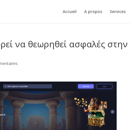
Accueil
A propos
Services
ορεί να θεωρηθεί ασφαλές στην
mentaires