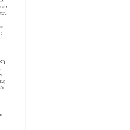
 του
στον
ύ
οι
ης
ηση
,
Οι
εις
 Οι
αι