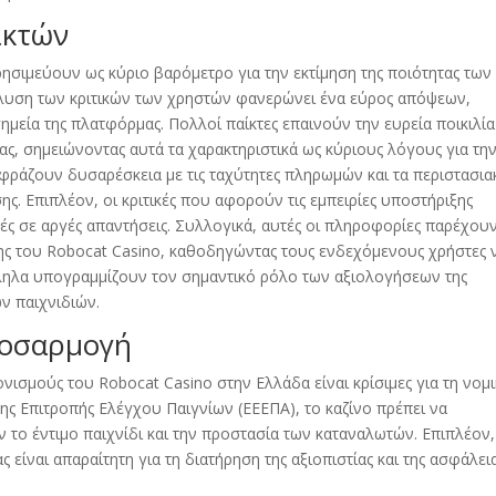
ικτών
χρησιμεύουν ως κύριο βαρόμετρο για την εκτίμηση της ποιότητας των
νάλυση των κριτικών των χρηστών φανερώνει ένα εύρος απόψεων,
ημεία της πλατφόρμας. Πολλοί παίκτες επαινούν την ευρεία ποικιλία
ας, σημειώνοντας αυτά τα χαρακτηριστικά ως κύριους λόγους για τη
εκφράζουν δυσαρέσκεια με τις ταχύτητες πληρωμών και τα περιστασια
ης. Επιπλέον, οι κριτικές που αφορούν τις εμπειρίες υποστήριξης
ς σε αργές απαντήσεις. Συλλογικά, αυτές οι πληροφορίες παρέχουν
ης του Robocat Casino, καθοδηγώντας τους ενδεχόμενους χρήστες 
ηλα υπογραμμίζουν τον σημαντικό ρόλο των αξιολογήσεων της
ών παιχνιδιών.
ροσαρμογή
ισμούς του Robocat Casino στην Ελλάδα είναι κρίσιμες για τη νομ
της Επιτροπής Ελέγχου Παιγνίων (ΕΕΕΠΑ), το καζίνο πρέπει να
το έντιμο παιχνίδι και την προστασία των καταναλωτών. Επιπλέον,
ίναι απαραίτητη για τη διατήρηση της αξιοπιστίας και της ασφάλει