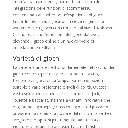
l’interfaccia user-friendly permette una ottimale
integrazione delle funzioni di scommessa,
conservando al contempo un’esperienza di gioco
fluida. In definitiva, i giocatori in cerca di genuinità
vedranno che i giochi con croupier dal vivo di Robocat
Casino replicano l’emozione del gioco dal vivo,
elevando il gioco online a un nuovo livello di
entusiasmo e realismo.
Varietà di giochi
La varietà è un elemento fondamentale del fascino dei
giochi con croupier dal vivo di Robocat Casino,
fornendo ai giocatori un’ampia gamma di opzioni
suitable a varie preferenze e livelli di abilità. Questa
vasta selezione include classici come blackjack,
roulette e baccarat, insieme a varianti innovative che
migliorano il gameplay classico. I giocatori possono
provare in tavoli ad alta posta e dal ritmo incalzante o
scegliere per opzioni più tranquille, adatte sia ai
giocatori veterani che ai novizi. La caratteristica