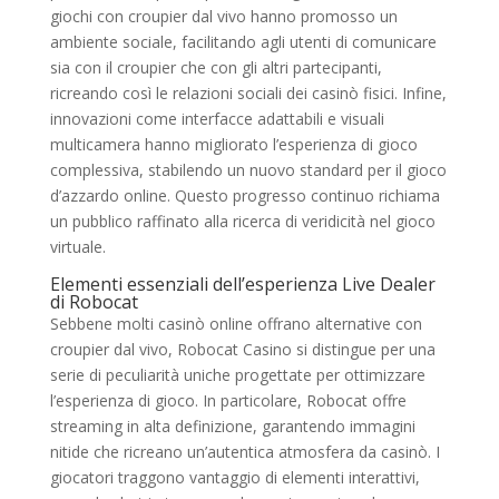
giochi con croupier dal vivo hanno promosso un
ambiente sociale, facilitando agli utenti di comunicare
sia con il croupier che con gli altri partecipanti,
ricreando così le relazioni sociali dei casinò fisici. Infine,
innovazioni come interfacce adattabili e visuali
multicamera hanno migliorato l’esperienza di gioco
complessiva, stabilendo un nuovo standard per il gioco
d’azzardo online. Questo progresso continuo richiama
un pubblico raffinato alla ricerca di veridicità nel gioco
virtuale.
Elementi essenziali dell’esperienza Live Dealer
di Robocat
Sebbene molti casinò online offrano alternative con
croupier dal vivo, Robocat Casino si distingue per una
serie di peculiarità uniche progettate per ottimizzare
l’esperienza di gioco. In particolare, Robocat offre
streaming in alta definizione, garantendo immagini
nitide che ricreano un’autentica atmosfera da casinò. I
giocatori traggono vantaggio di elementi interattivi,