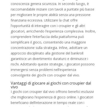
conoscenza genera sicurezza. In secondo luogo, è
raccomandabile iniziare con tavoli a puntate più basse
per migliorare le proprie abilità senza una pressione
finanziaria eccessiva. Utilizzare la chat offre
l’opportunità di interagire con i croupier e gli altri
giocatori, arricchendo l’esperienza complessiva. Inoltre,
comprendere l’interfaccia della piattaforma può
semplificare il gioco, consentendo una maggiore
concentrazione sulla strategia. Infine, adottare un
approccio disciplinato alla gestione del bankroll
garantisce un divertimento duraturo e diminuisce i
rischi. Adottando queste strategie, i giocatori possono
immergersi senza problemi nell’esperienza
coinvolgente dei giochi con croupier dal vivo.
Vantaggi di giocare ai giochi con croupier dal
vivo
I giochi con croupier dal vivo offrono benefici esclusivi
che migliorano l’esperienza di gioco online. I giocatori
beneficiano dell’interazione in tempo reale con i