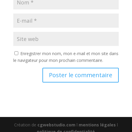
Enregistrer mon nom, mon e-mail et mon site dans
le navigateur pour mon prochain commentaire.
Création de
cgwebstudio.com
l
mentions légales
l
politique de confidentialité