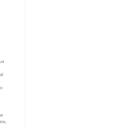
sua
al
co
ue
ine,