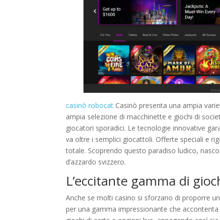
casinò robocat
Casinò presenta una ampia varietà
ampia selezione di macchinette e giochi di societ
giocatori sporadici. Le tecnologie innovative ga
va oltre i semplici giocattoli. Offerte speciali e
totale. Scoprendo questo paradiso ludico, nascon
d’azzardo svizzero.
L’eccitante gamma di gioch
Anche se molti casino si sforzano di proporre una
per una gamma impressionante che accontenta tutti