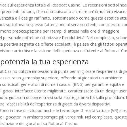
mica sull’esperienza totale al Robocat Casino. Le recensioni sottoline
sorprendenti jackpot, che contribuiscono a creare un’atmosfera vivace. 
vanzata e il design raffinato, sottolineando come questa estetica att
back sottolineano spesso l’attenzione al servizio clienti, considerato c
esprimono preoccupazione per i tempi di attesa nelle ore di maggiore
 personale potrebbe ottimizzare l’produttività. Nel complesso, sebb
a positiva segnata da offerte eccellenti, è palese che gli fattori operat
sione arricchisce la visione dell’esperienza dell’utente al Robocat Ca
potenzia la tua esperienza
at Casino utilizza innovazioni di punta per migliorare l’esperienza di g
ti assicura un gameplay superiore, offrendo ai giocatori un ambiente
 sofisticati generatori di numeri casuali (RNG) per garantire equità e
i gioco. Interfacce utente migliorate, caratterizzate da un design user
 ai giocatori di concentrarsi sulla strategia anziché sulla procedura. 
re l’accessibilità dell’esperienza di gioco da diversi dispositivi,
ono in fase di sviluppo anche le tecnologie di realtà virtuale (VR) e re
i giocatori in ambienti sempre più verosimili. Nel complesso, quest
disfazione dei giocatori su Robocat Casino.