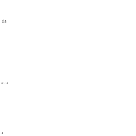
e
a da
a
gioco
za