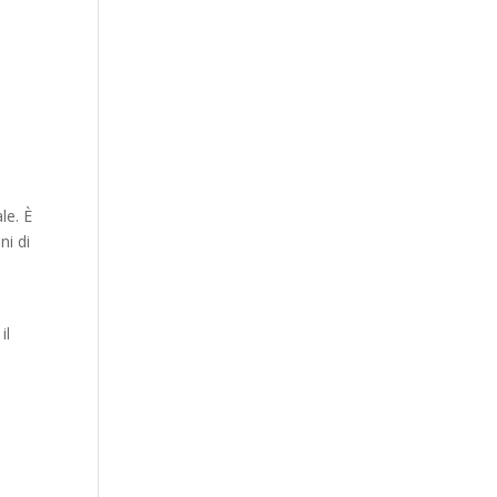
le. È
ni di
il