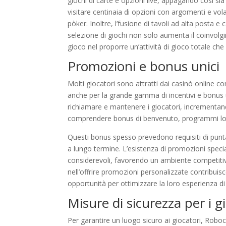
giochi di carte e opzioni live, appagando così sia 
visitare centinaia di opzioni con argomenti e volat
pòker. Inoltre, l’fusione di tavoli ad alta posta 
selezione di giochi non solo aumenta il coinvol
gioco nel proporre un’attività di gioco totale che m
Promozioni e bonus unici
Molti giocatori sono attratti dai casinò online 
anche per la grande gamma di incentivi e bonus u
richiamare e mantenere i giocatori, incrementando
comprendere bonus di benvenuto, programmi loyalty
Questi bonus spesso prevedono requisiti di punta
a lungo termine. L’esistenza di promozioni special
considerevoli, favorendo un ambiente competitiv
nell’offrire promozioni personalizzate contribui
opportunità per ottimizzare la loro esperienza di
Misure di sicurezza per i g
Per garantire un luogo sicuro ai giocatori, Ro