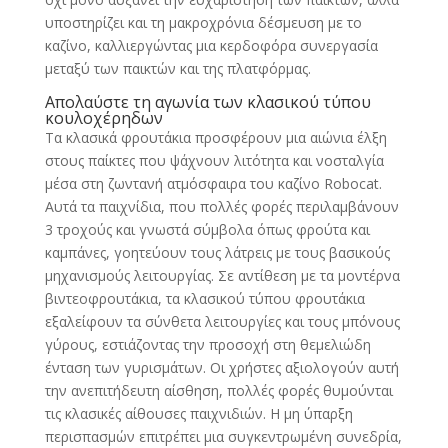
υποστηρίζει και τη μακροχρόνια δέσμευση με το
καζίνο, καλλιεργώντας μια κερδοφόρα συνεργασία
μεταξύ των παικτών και της πλατφόρμας.
Απολαύστε τη αγωνία των κλασικού τύπου
κουλοχέρηδων
Τα κλασικά φρουτάκια προσφέρουν μια αιώνια έλξη
στους παίκτες που ψάχνουν λιτότητα και νοσταλγία
μέσα στη ζωντανή ατμόσφαιρα του καζίνο Robocat.
Αυτά τα παιχνίδια, που πολλές φορές περιλαμβάνουν
3 τροχούς και γνωστά σύμβολα όπως φρούτα και
καμπάνες, γοητεύουν τους λάτρεις με τους βασικούς
μηχανισμούς λειτουργίας. Σε αντίθεση με τα μοντέρνα
βιντεοφρουτάκια, τα κλασικού τύπου φρουτάκια
εξαλείφουν τα σύνθετα λειτουργίες και τους μπόνους
γύρους, εστιάζοντας την προσοχή στη θεμελιώδη
ένταση των γυρισμάτων. Οι χρήστες αξιολογούν αυτή
την ανεπιτήδευτη αίσθηση, πολλές φορές θυμούνται
τις κλασικές αίθουσες παιχνιδιών. Η μη ύπαρξη
περισπασμών επιτρέπει μια συγκεντρωμένη συνεδρία,