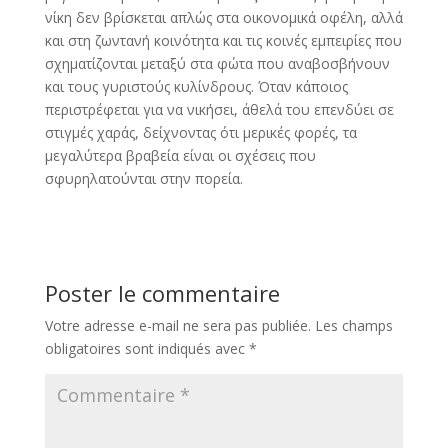
νίκη δεν βρίσκεται απλώς στα οικονομικά οφέλη, αλλά
και στη ζωντανή κοινότητα και τις κοινές εμπειρίες που
σχηματίζονται μεταξύ στα φώτα που αναβοσβήνουν
και τους γυριστούς κυλίνδρους. Όταν κάποιος
περιστρέφεται για να νικήσει, άθελά του επενδύει σε
στιγμές χαράς, δείχνοντας ότι μερικές φορές, τα
μεγαλύτερα βραβεία είναι οι σχέσεις που
σφυρηλατούνται στην πορεία.
Poster le commentaire
Votre adresse e-mail ne sera pas publiée.
Les champs
obligatoires sont indiqués avec
*