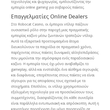
τεχνολογίας και ψυχαγωγίας, εμπλουτίζοντας την
εμπειρία online gaming για σοβαρούς παίκτες.
Επαγγελματίες Online Dealers
Στο Robocat Casino, οι έμπειροι ντίλερ παίζουν
ουσιαστικό ρόλο στην παροχή μιας πραγματικής
εμπειρίας καζίνο μέσω ζωντανών τραπεζιών ντίλερ.
Αυτά τα εξαιρετικά προετοιμασμένα άτομα
διευκολύνουν τα παιχνίδια σε πραγματικό χρόνο,
παρέχοντας στους παίκτες δυναμικές αλληλεπιδράσεις
που μιμούνται την ατμόσφαιρα ενός παραδοσιακού
καζίνο. Η εμπειρία τους όχι μόνο αναβαθμίζει το
gameplay, αλλά και ενσταλάζει ένα αίσθημα σιγουριάς
και διαφάνειας, επιτρέποντας στους παίκτες να είναι
σίγουροι για τις αποφάσεις τους σχετικά με τα
στοιχήματα. Επιπλέον, οι ντίλερ χρησιμοποιούν
εξελιγμένη τεχνολογία για να προσελκύσουν τους
συμμετέχοντες, διασφαλίζοντας ότι κάθε συνεδρία
είναι παράλληλα εντυπωσιακή και απρόσκοπτη. Αυτή η
καινοτόμος προσέγγιση όχι μόνο προσεγγίζει σε