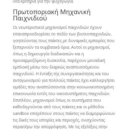
νέα κριτήρια για την ψυχαγωγία.
Πρωτοποριακή Μηχανική
Παιχνιδιού
Οι νεωτεριστικοί μηχανισμοί παιχνιδιών έχουν
επαναπροσδιορίσει το πεδίο των βιντεοπαιχνιδιών,
γοητεύοντας τους παίκτες με δυναμικές εμπειρίες που
ξεπερνούν τα συμβατικά όρια. Αυτοί οι μηχανισμοί,
όπως η δημιουργία διαδικασιών και η
προσαρμοζόμενη δυσκολία, παρέχουν μοναδική
εμπλοκή μέσω του διαρκώς αναπτυσσόμενου
παιχνιδιού. Η ένταξη της συνεργατικότητας και του
ανταγωνισμού για πολλούς παίκτες έχει καλλιεργήσει
ομάδες που αναπτύσσονται στην κοινωνικοποιημένη
επικοινωνία εντός του οικοσυστήματος παιχνιδιών.
Επιπλέον, μηχανισμοί όπως οι συστήματα που
καθοδηγούνται από τους παίκτες και οι μέθοδοι
sandbox επιτρέπουν στους παίκτες να διαμορφώνουν
τις δικές τους ιστορίες και περιοχές, ενισχύοντας
περαιτέρω την απορρόφηση. Με τις εξελίξεις στην