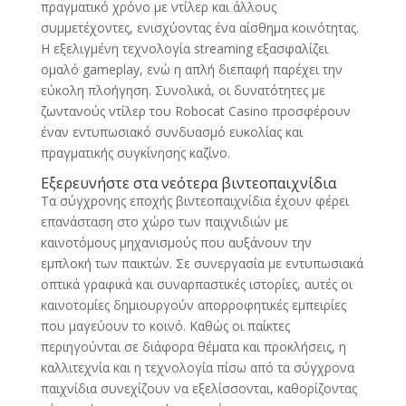
πραγματικό χρόνο με ντίλερ και άλλους
συμμετέχοντες, ενισχύοντας ένα αίσθημα κοινότητας.
Η εξελιγμένη τεχνολογία streaming εξασφαλίζει
ομαλό gameplay, ενώ η απλή διεπαφή παρέχει την
εύκολη πλοήγηση. Συνολικά, οι δυνατότητες με
ζωντανούς ντίλερ του Robocat Casino προσφέρουν
έναν εντυπωσιακό συνδυασμό ευκολίας και
πραγματικής συγκίνησης καζίνο.
Εξερευνήστε στα νεότερα βιντεοπαιχνίδια
Τα σύγχρονης εποχής βιντεοπαιχνίδια έχουν φέρει
επανάσταση στο χώρο των παιχνιδιών με
καινοτόμους μηχανισμούς που αυξάνουν την
εμπλοκή των παικτών. Σε συνεργασία με εντυπωσιακά
οπτικά γραφικά και συναρπαστικές ιστορίες, αυτές οι
καινοτομίες δημιουργούν απορροφητικές εμπειρίες
που μαγεύουν το κοινό. Καθώς οι παίκτες
περιηγούνται σε διάφορα θέματα και προκλήσεις, η
καλλιτεχνία και η τεχνολογία πίσω από τα σύγχρονα
παιχνίδια συνεχίζουν να εξελίσσονται, καθορίζοντας