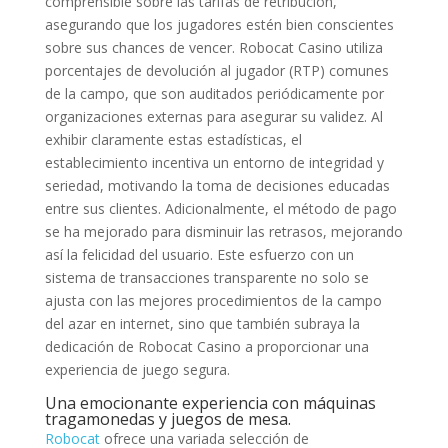
comprensible sobre las tarifas de retribución,
asegurando que los jugadores estén bien conscientes
sobre sus chances de vencer. Robocat Casino utiliza
porcentajes de devolución al jugador (RTP) comunes
de la campo, que son auditados periódicamente por
organizaciones externas para asegurar su validez. Al
exhibir claramente estas estadísticas, el
establecimiento incentiva un entorno de integridad y
seriedad, motivando la toma de decisiones educadas
entre sus clientes. Adicionalmente, el método de pago
se ha mejorado para disminuir las retrasos, mejorando
así la felicidad del usuario. Este esfuerzo con un
sistema de transacciones transparente no solo se
ajusta con las mejores procedimientos de la campo
del azar en internet, sino que también subraya la
dedicación de Robocat Casino a proporcionar una
experiencia de juego segura.
Una emocionante experiencia con máquinas
tragamonedas y juegos de mesa.
Robocat
ofrece una variada selección de