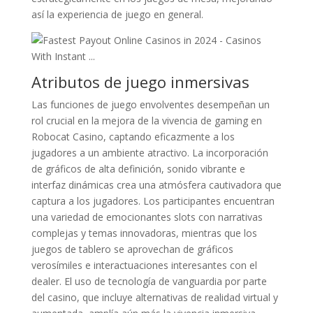
así la experiencia de juego en general.
Atributos de juego inmersivas
Las funciones de juego envolventes desempeñan un
rol crucial en la mejora de la vivencia de gaming en
Robocat Casino, captando eficazmente a los
jugadores a un ambiente atractivo. La incorporación
de gráficos de alta definición, sonido vibrante e
interfaz dinámicas crea una atmósfera cautivadora que
captura a los jugadores. Los participantes encuentran
una variedad de emocionantes slots con narrativas
complejas y temas innovadoras, mientras que los
juegos de tablero se aprovechan de gráficos
verosímiles e interactuaciones interesantes con el
dealer. El uso de tecnología de vanguardia por parte
del casino, que incluye alternativas de realidad virtual y