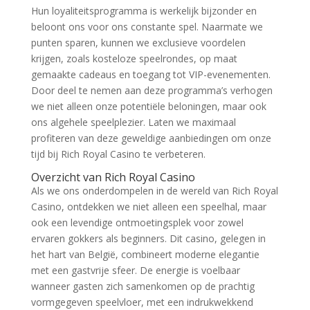
Hun loyaliteitsprogramma is werkelijk bijzonder en
beloont ons voor ons constante spel. Naarmate we
punten sparen, kunnen we exclusieve voordelen
krijgen, zoals kosteloze speelrondes, op maat
gemaakte cadeaus en toegang tot VIP-evenementen.
Door deel te nemen aan deze programma’s verhogen
we niet alleen onze potentiële beloningen, maar ook
ons algehele speelplezier. Laten we maximaal
profiteren van deze geweldige aanbiedingen om onze
tijd bij Rich Royal Casino te verbeteren.
Overzicht van Rich Royal Casino
Als we ons onderdompelen in de wereld van Rich Royal
Casino, ontdekken we niet alleen een speelhal, maar
ook een levendige ontmoetingsplek voor zowel
ervaren gokkers als beginners. Dit casino, gelegen in
het hart van België, combineert moderne elegantie
met een gastvrije sfeer. De energie is voelbaar
wanneer gasten zich samenkomen op de prachtig
vormgegeven speelvloer, met een indrukwekkend