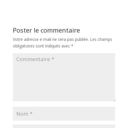
Poster le commentaire
Votre adresse e-mail ne sera pas publiée.
Les champs
obligatoires sont indiqués avec
*