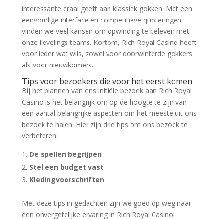
interessante draai geeft aan klassiek gokken. Met een
eenvoudige interface en competitieve quoteringen
vinden we veel kansen om opwinding te beleven met
onze lievelings teams. Kortom, Rich Royal Casino heeft
voor ieder wat wils, zowel voor doorwinterde gokkers
als voor nieuwkomers.
Tips voor bezoekers die voor het eerst komen
Bij het plannen van ons initiële bezoek aan Rich Royal
Casino is het belangrijk om op de hoogte te zijn van
een aantal belangrijke aspecten om het meeste uit ons
bezoek te halen. Hier zijn drie tips om ons bezoek te
verbeteren:
De spellen begrijpen
Stel een budget vast
Kledingvoorschriften
Met deze tips in gedachten zijn we goed op weg naar
een onvergetelijke ervaring in Rich Royal Casino!