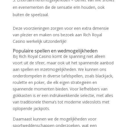
en evenementen die de sensatie erin houden, ook
buiten de speelzaal.
Deze voorzieningen zorgen voor een extra dimensie
van plezier en maken ons bezoek aan Rich Royal
Casino werkelijk uitzonderlijk!
Populaire spellen en wedmogelijkheden
Bij Rich Royal Casino komt de spanning niet alleen
voort uit de sfeer, maar ook uit het spannende aanbod
aan spellen en inzetmogelijkheden. We kunnen ons
onderdompelen in diverse tafelspellen, zoals blackjack,
roulette en poker, die elk eigen strategieën en
spannende momenten bieden. Voor liefhebbers van
gokkasten is er een indrukwekkende selectie, met alles
van traditionele thema’s tot moderne videoslots met
oplopende jackpots.
Daarnaast kunnen we de mogelijkheden voor
sportweddenschappen onderzoeken, wat een