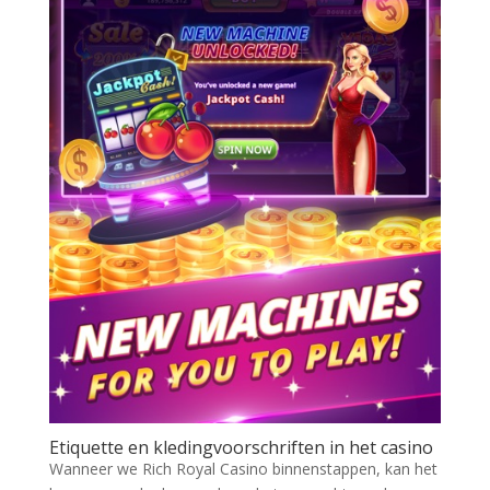
Etiquette en kledingvoorschriften in het casino
Wanneer we Rich Royal Casino binnenstappen, kan het