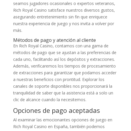
seamos jugadores ocasionales o expertos veteranos,
Rich Royal Casino satisface nuestros diversos gustos,
asegurando entretenimiento sin fin que enriquece
nuestra experiencia de juego y nos invita a volver por
más.
Métodos de pago y atención al cliente
En Rich Royal Casino, contamos con una gama de
métodos de pago que se ajustan a las preferencias de
cada uno, facilitando así los depósitos y extracciones.
Además, verificaremos los tiempos de procesamiento
de extracciones para garantizar que podamos acceder
a nuestras beneficios con prontitud. Explorar los
canales de soporte disponibles nos proporcionará la
tranquilidad de saber que la asistencia está a solo un
clic de alcance cuando la necesitemos.
Opciones de pago aceptadas
Al examinar las emocionantes opciones de juego en
Rich Royal Casino en España, también podemos