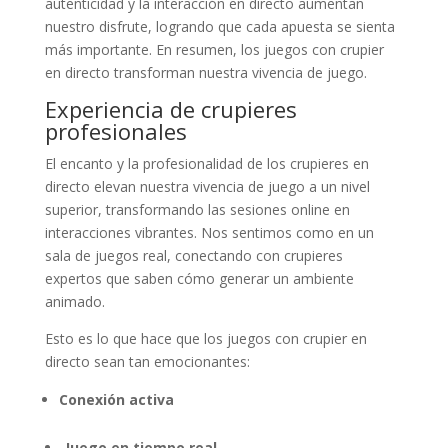
autenticidad y la interacción en directo aumentan
nuestro disfrute, logrando que cada apuesta se sienta
más importante. En resumen, los juegos con crupier
en directo transforman nuestra vivencia de juego.
Experiencia de crupieres
profesionales
El encanto y la profesionalidad de los crupieres en
directo elevan nuestra vivencia de juego a un nivel
superior, transformando las sesiones online en
interacciones vibrantes. Nos sentimos como en un
sala de juegos real, conectando con crupieres
expertos que saben cómo generar un ambiente
animado.
Esto es lo que hace que los juegos con crupier en
directo sean tan emocionantes:
Conexión activa
Juego en tiempo real