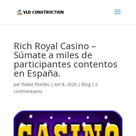
Rich Royal Casino –
Súmate a miles de
participantes contentos
en España.
par
Vladut Plumbu
|
Avr 8, 2026
|
Blog
|
0
commentaires