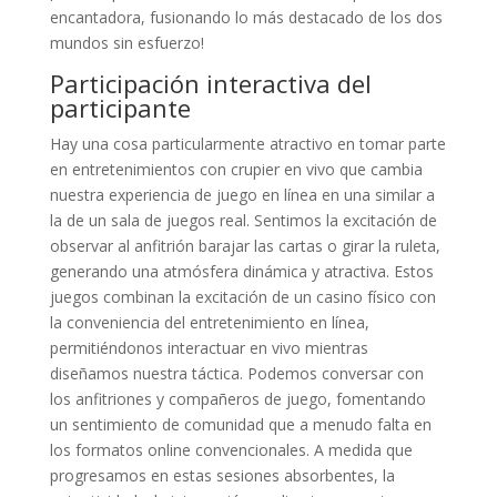
encantadora, fusionando lo más destacado de los dos
mundos sin esfuerzo!
Participación interactiva del
participante
Hay una cosa particularmente atractivo en tomar parte
en entretenimientos con crupier en vivo que cambia
nuestra experiencia de juego en línea en una similar a
la de un sala de juegos real. Sentimos la excitación de
observar al anfitrión barajar las cartas o girar la ruleta,
generando una atmósfera dinámica y atractiva. Estos
juegos combinan la excitación de un casino físico con
la conveniencia del entretenimiento en línea,
permitiéndonos interactuar en vivo mientras
diseñamos nuestra táctica. Podemos conversar con
los anfitriones y compañeros de juego, fomentando
un sentimiento de comunidad que a menudo falta en
los formatos online convencionales. A medida que
progresamos en estas sesiones absorbentes, la