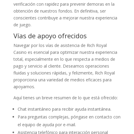
verificación con rapidez para prevenir demoras en la
obtención de nuestros fondos. En definitiva, ser
conscientes contribuye a mejorar nuestra experiencia
de juego.
Vías de apoyo ofrecidos
Navegar por los vías de asistencia de Rich Royal
Casino es esencial para optimizar nuestra experiencia
total, especialmente en lo que respecta a medios de
pago y servicio al cliente. Deseamos operaciones
fluidas y soluciones rápidas, y felizmente, Rich Royal
proporciona una variedad de medios eficaces para
apoyarnos.
Aquí tienes un breve resumen de lo que está ofrecido:
Chat instantáneo para recibir ayuda instantánea.
Para preguntas complejas, póngase en contacto con
el equipo de ayuda por e-mail.
Asistencia telefónico para interacción personal