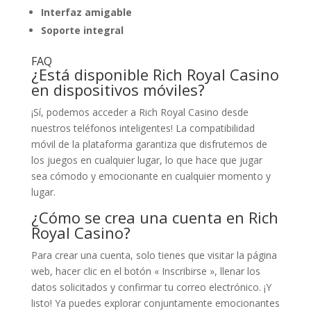
Interfaz amigable
Soporte integral
FAQ
¿Está disponible Rich Royal Casino
en dispositivos móviles?
¡Sí, podemos acceder a Rich Royal Casino desde
nuestros teléfonos inteligentes! La compatibilidad
móvil de la plataforma garantiza que disfrutemos de
los juegos en cualquier lugar, lo que hace que jugar
sea cómodo y emocionante en cualquier momento y
lugar.
¿Cómo se crea una cuenta en Rich
Royal Casino?
Para crear una cuenta, solo tienes que visitar la página
web, hacer clic en el botón « Inscribirse », llenar los
datos solicitados y confirmar tu correo electrónico. ¡Y
listo! Ya puedes explorar conjuntamente emocionantes