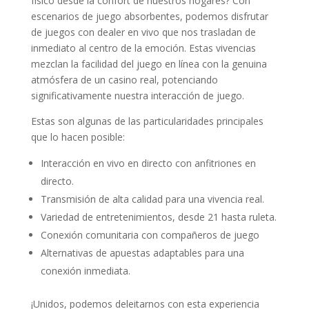
físico desde la confort de nuestros hogares? Con
escenarios de juego absorbentes, podemos disfrutar
de juegos con dealer en vivo que nos trasladan de
inmediato al centro de la emoción. Estas vivencias
mezclan la facilidad del juego en línea con la genuina
atmósfera de un casino real, potenciando
significativamente nuestra interacción de juego.
Estas son algunas de las particularidades principales
que lo hacen posible:
Interacción en vivo en directo con anfitriones en
directo.
Transmisión de alta calidad para una vivencia real.
Variedad de entretenimientos, desde 21 hasta ruleta.
Conexión comunitaria con compañeros de juego
Alternativas de apuestas adaptables para una
conexión inmediata.
¡Unidos, podemos deleitarnos con esta experiencia