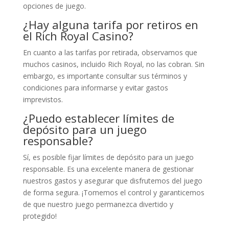
opciones de juego.
¿Hay alguna tarifa por retiros en
el Rich Royal Casino?
En cuanto a las tarifas por retirada, observamos que
muchos casinos, incluido Rich Royal, no las cobran. Sin
embargo, es importante consultar sus términos y
condiciones para informarse y evitar gastos
imprevistos.
¿Puedo establecer límites de
depósito para un juego
responsable?
Sí, es posible fijar límites de depósito para un juego
responsable. Es una excelente manera de gestionar
nuestros gastos y asegurar que disfrutemos del juego
de forma segura. ¡Tomemos el control y garanticemos
de que nuestro juego permanezca divertido y
protegido!