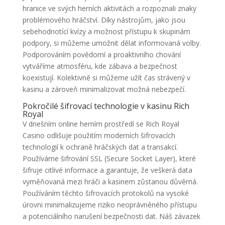
hranice ve svých herních aktivitách a rozpoznali znaky
problémového hráčství. Díky nástrojům, jako jsou
sebehodnotící kvízy a možnost přístupu k skupinám
podpory, si můžeme umožnit dělat informovaná volby.
Podporováním povědomí a proaktivního chování
vytváříme atmosféru, kde zábava a bezpečnost
koexistují. Kolektivně si můžeme užít čas strávený v
kasinu a zároveň minimalizovat možná nebezpečí.
Pokročilé šifrovací technologie v kasinu Rich
Royal
V dnešním online herním prostředí se Rich Royal
Casino odlišuje použitím moderních šifrovacích
technologií k ochraně hráčských dat a transakcí.
Používáme šifrování SSL (Secure Socket Layer), které
šifruje citlivé informace a garantuje, že veškerá data
vyměňovaná mezi hráči a kasinem zůstanou důvěrná.
Používáním těchto šifrovacích protokolů na vysoké
úrovni minimalizujeme riziko neoprávněného přístupu
a potenciálního narušení bezpečnosti dat. Náš závazek