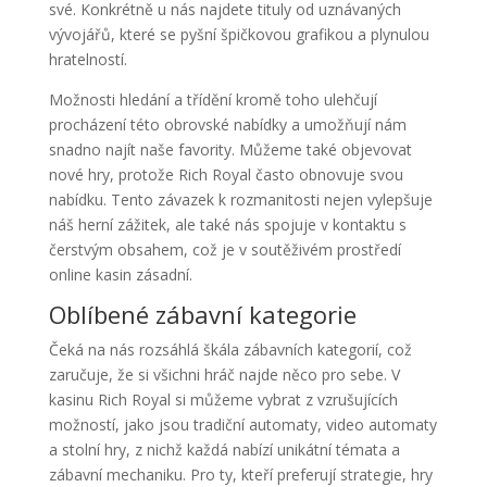
své. Konkrétně u nás najdete tituly od uznávaných
vývojářů, které se pyšní špičkovou grafikou a plynulou
hratelností.
Možnosti hledání a třídění kromě toho ulehčují
procházení této obrovské nabídky a umožňují nám
snadno najít naše favority. Můžeme také objevovat
nové hry, protože Rich Royal často obnovuje svou
nabídku. Tento závazek k rozmanitosti nejen vylepšuje
náš herní zážitek, ale také nás spojuje v kontaktu s
čerstvým obsahem, což je v soutěživém prostředí
online kasin zásadní.
Oblíbené zábavní kategorie
Čeká na nás rozsáhlá škála zábavních kategorií, což
zaručuje, že si všichni hráč najde něco pro sebe. V
kasinu Rich Royal si můžeme vybrat z vzrušujících
možností, jako jsou tradiční automaty, video automaty
a stolní hry, z nichž každá nabízí unikátní témata a
zábavní mechaniku. Pro ty, kteří preferují strategie, hry