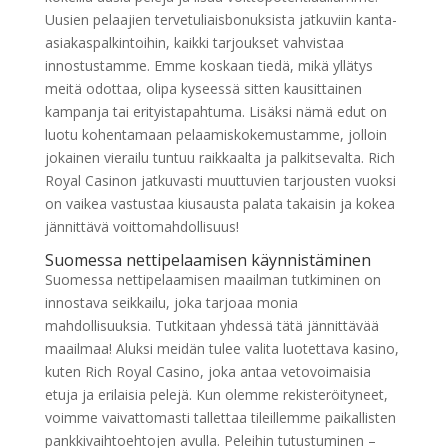
Uusien pelaajien tervetuliaisbonuksista jatkuviin kanta-
asiakaspalkintoihin, kaikki tarjoukset vahvistaa
innostustamme. Emme koskaan tiedä, mikä yllätys
meitä odottaa, olipa kyseessä sitten kausittainen
kampanja tai erityistapahtuma. Lisäksi nämä edut on
luotu kohentamaan pelaamiskokemustamme, jolloin
jokainen vierailu tuntuu raikkaalta ja palkitsevalta. Rich
Royal Casinon jatkuvasti muuttuvien tarjousten vuoksi
on vaikea vastustaa kiusausta palata takaisin ja kokea
jännittävä voittomahdollisuus!
Suomessa nettipelaamisen käynnistäminen
Suomessa nettipelaamisen maailman tutkiminen on
innostava seikkailu, joka tarjoaa monia
mahdollisuuksia. Tutkitaan yhdessä tätä jännittävää
maailmaa! Aluksi meidän tulee valita luotettava kasino,
kuten Rich Royal Casino, joka antaa vetovoimaisia
etuja ja erilaisia pelejä. Kun olemme rekisteröityneet,
voimme vaivattomasti tallettaa tileillemme paikallisten
pankkivaihtoehtojen avulla. Peleihin tutustuminen –