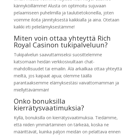
kännyköillämme! Alusta on optimoitu sujuvaan
pelaamiseen puhelimilla ja taulutietokoneilla, joten
voimme iloita jännityksestä kaikkialla ja aina. Otetaan
kaikki irti pelielämyksestämme!
Miten voin ottaa yhteyttä Rich
Royal Casinon tukipalveluun?
Tukipalvelun saavuttamiseksi suosittelemme
katsomaan heidän verkkosivuiltaan chat-
mahdollisuudet tai emailin. Älä arkailkaa ottaa yhteyttä
meiltä, jos kaipaat apua; olemme täällä
parantaaksemme elämyksestäsi vaivattomamman ja
miellyttävämmän!
Onko bonuksilla
kierrätysvaatimuksia?
Kyllä, bonuksilla on kierrätysvaatimuksia. Tiedämme,
että niiden ymmärtäminen on tärkeää, koska ne
määrittävät, kuinka paljon meidän on pelattava ennen