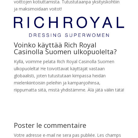
voittojen kotiuttamista. Tutustutaanpa yksityiskohtiin
ja maksimoidaan voitot!
Voinko käyttää Rich Royal
Casinolla Suomen ulkopuolelta?
Kyllä, voimme pelata Rich Royal Casinolla Suomen
ulkopuolelta! He toivottavat käyttäjät vastaan
globaalisti, joten tutustutaan kimpassa heidän
mielenkiintoisiin peleihin ja kampanjoihinsa,
riippumatta siitä, mistä yhdistämme. Älä jätä väliin tätä!
Poster le commentaire
Votre adresse e-mail ne sera pas publiée.
Les champs