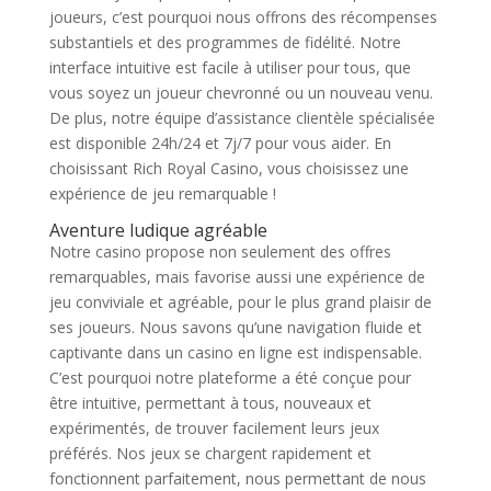
joueurs, c’est pourquoi nous offrons des récompenses
substantiels et des programmes de fidélité. Notre
interface intuitive est facile à utiliser pour tous, que
vous soyez un joueur chevronné ou un nouveau venu.
De plus, notre équipe d’assistance clientèle spécialisée
est disponible 24h/24 et 7j/7 pour vous aider. En
choisissant Rich Royal Casino, vous choisissez une
expérience de jeu remarquable !
Aventure ludique agréable
Notre casino propose non seulement des offres
remarquables, mais favorise aussi une expérience de
jeu conviviale et agréable, pour le plus grand plaisir de
ses joueurs. Nous savons qu’une navigation fluide et
captivante dans un casino en ligne est indispensable.
C’est pourquoi notre plateforme a été conçue pour
être intuitive, permettant à tous, nouveaux et
expérimentés, de trouver facilement leurs jeux
préférés. Nos jeux se chargent rapidement et
fonctionnent parfaitement, nous permettant de nous