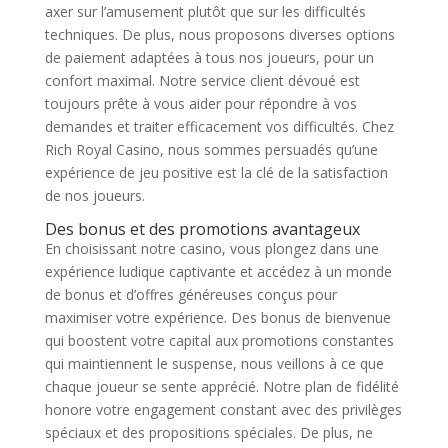
axer sur l’amusement plutôt que sur les difficultés
techniques. De plus, nous proposons diverses options
de paiement adaptées à tous nos joueurs, pour un
confort maximal. Notre service client dévoué est
toujours prête à vous aider pour répondre à vos
demandes et traiter efficacement vos difficultés. Chez
Rich Royal Casino, nous sommes persuadés qu’une
expérience de jeu positive est la clé de la satisfaction
de nos joueurs.
Des bonus et des promotions avantageux
En choisissant notre casino, vous plongez dans une
expérience ludique captivante et accédez à un monde
de bonus et d’offres généreuses conçus pour
maximiser votre expérience. Des bonus de bienvenue
qui boostent votre capital aux promotions constantes
qui maintiennent le suspense, nous veillons à ce que
chaque joueur se sente apprécié. Notre plan de fidélité
honore votre engagement constant avec des privilèges
spéciaux et des propositions spéciales. De plus, ne