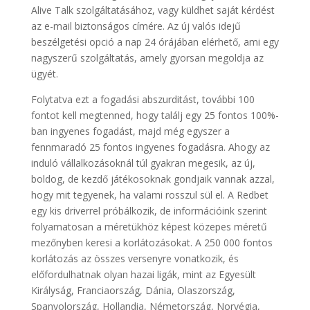
Alive Talk szolgáltatásához, vagy küldhet saját kérdést
az e-mail biztonságos címére. Az új valós idejű
beszélgetési opció a nap 24 órájában elérhető, ami egy
nagyszerű szolgáltatás, amely gyorsan megoldja az
ügyét.
Folytatva ezt a fogadási abszurditást, további 100
fontot kell megtenned, hogy találj egy 25 fontos 100%-
ban ingyenes fogadást, majd még egyszer a
fennmaradó 25 fontos ingyenes fogadásra. Ahogy az
induló vállalkozásoknál túl gyakran megesik, az új,
boldog, de kezdő játékosoknak gondjaik vannak azzal,
hogy mit tegyenek, ha valami rosszul sül el. A Redbet
egy kis driverrel próbálkozik, de információink szerint
folyamatosan a méretükhöz képest közepes méretű
mezőnyben keresi a korlátozásokat. A 250 000 fontos
korlátozás az összes versenyre vonatkozik, és
előfordulhatnak olyan hazai ligák, mint az Egyesült
Királyság, Franciaország, Dánia, Olaszország,
Spanyolország, Hollandia, Németország, Norvégia,