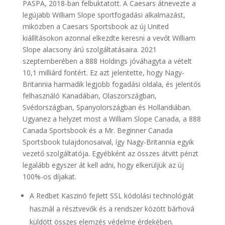
PASPA, 2018-ban felbuktatott. A Caesars átnevezte a
legújabb William Slope sportfogadási alkalmazást,
miközben a Caesars Sportsbook az új United
kiállításokon azonnal elkezdte keresni a vevőt William
Slope alacsony árú szolgáltatásaira. 2021
szeptemberében a 888 Holdings jóváhagyta a vételt
10,1 milliárd fontért. Ez azt jelentette, hogy Nagy-
Britannia harmadik legjobb fogadási oldala, és jelentős
felhasználó Kanadában, Olaszországban,
Svédországban, Spanyolországban és Hollandiában.
Ugyanez a helyzet most a William Slope Canada, a 888
Canada Sportsbook és a Mr. Beginner Canada
Sportsbook tulajdonosaival, így Nagy-Britannia egyik
vezető szolgáltatója. Egyébként az összes átvitt pénzt
legalább egyszer át kell adni, hogy elkerüljük az új
100%-os díjakat.
A Redbet Kaszinó fejlett SSL kódolási technológiát
használ a résztvevők és a rendszer között bárhová
küldött összes elemzés védelme érdekében.