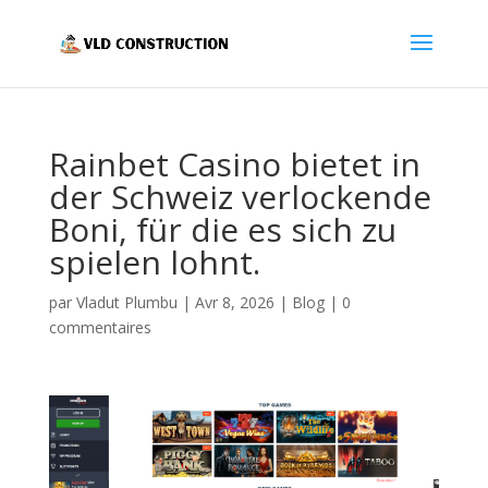
Rainbet Casino bietet in
der Schweiz verlockende
Boni, für die es sich zu
spielen lohnt.
par
Vladut Plumbu
|
Avr 8, 2026
|
Blog
|
0
commentaires