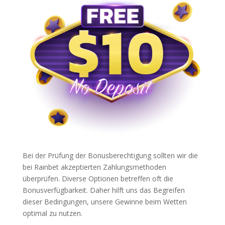
Bei der Prüfung der Bonusberechtigung sollten wir die
bei Rainbet akzeptierten Zahlungsmethoden
überprüfen. Diverse Optionen betreffen oft die
Bonusverfügbarkeit. Daher hilft uns das Begreifen
dieser Bedingungen, unsere Gewinne beim Wetten
optimal zu nutzen.