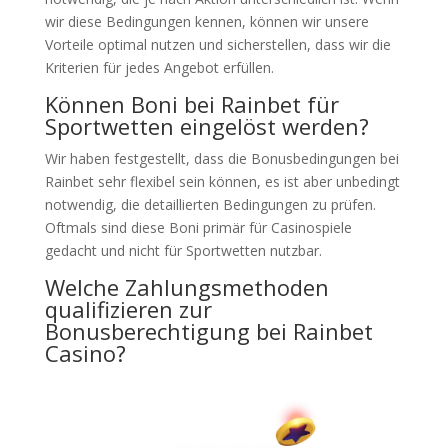
wir diese Bedingungen kennen, können wir unsere
Vorteile optimal nutzen und sicherstellen, dass wir die
Kriterien für jedes Angebot erfüllen.
Können Boni bei Rainbet für
Sportwetten eingelöst werden?
Wir haben festgestellt, dass die Bonusbedingungen bei
Rainbet sehr flexibel sein können, es ist aber unbedingt
notwendig, die detaillierten Bedingungen zu prüfen.
Oftmals sind diese Boni primär für Casinospiele
gedacht und nicht für Sportwetten nutzbar.
Welche Zahlungsmethoden
qualifizieren zur
Bonusberechtigung bei Rainbet
Casino?