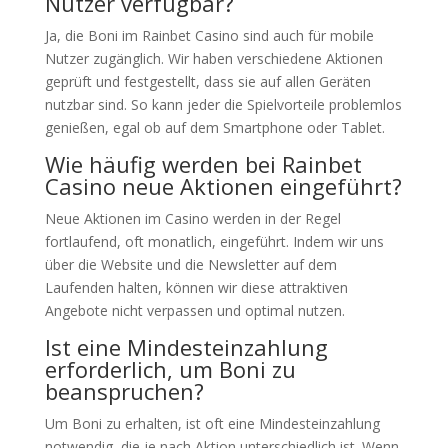
Nutzer verfügbar?
Ja, die Boni im Rainbet Casino sind auch für mobile
Nutzer zugänglich. Wir haben verschiedene Aktionen
geprüft und festgestellt, dass sie auf allen Geräten
nutzbar sind. So kann jeder die Spielvorteile problemlos
genießen, egal ob auf dem Smartphone oder Tablet.
Wie häufig werden bei Rainbet
Casino neue Aktionen eingeführt?
Neue Aktionen im Casino werden in der Regel
fortlaufend, oft monatlich, eingeführt. Indem wir uns
über die Website und die Newsletter auf dem
Laufenden halten, können wir diese attraktiven
Angebote nicht verpassen und optimal nutzen.
Ist eine Mindesteinzahlung
erforderlich, um Boni zu
beanspruchen?
Um Boni zu erhalten, ist oft eine Mindesteinzahlung
notwendig, die je nach Aktion unterschiedlich ist. Wenn