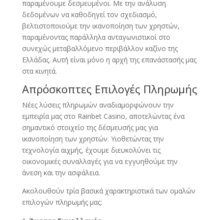
παραμένουμε δεσμευμένοι. Με την ανάλυση
δεδομένων να καθοδηγεί τον σχεδιασμό,
βελτιστοποιούμε την ικανοποίηση των χρηστών,
παραμένοντας παράλληλα ανταγωνιστικοί στο
συνεχώς μεταβαλλόμενο περιβάλλον καζίνο της
Ελλάδας. Αυτή είναι μόνο η αρχή της επανάστασής μας
στα κινητά.
Απρόσκοπτες Επιλογές Πληρωμής
Νέες λύσεις πληρωμών αναδιαμορφώνουν την
εμπειρία μας στο Rainbet Casino, αποτελώντας ένα
σημαντικό στοιχείο της δέσμευσής μας για
ικανοποίηση των χρηστών. Υιοθετώντας την
τεχνολογία αιχμής, έχουμε διευκολύνει τις
οικονομικές συναλλαγές για να εγγυηθούμε την
άνεση και την ασφάλεια.
Ακολουθούν τρία βασικά χαρακτηριστικά των ομαλών
επιλογών πληρωμής μας: