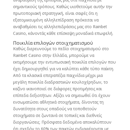
σημαντικούς τρόπους. Καθώς υιοθετούμε αυτήν την
πρωτοποριακή στρατηγική, είναι σαφές ότι η
εξατομικευμένη αλληλεπίδραση πρόκειται να
αναβαθμίσει τις αλληλεπιδράσεις μας στο Rainbet
Casino, κάνοντάς κάθε επίσκεψη μοναδικά επωφελή.
Ποικιλία επιλογών στοιχηματισμού
Καθώς διερευνούμε το πεδίο στοιχηματισμού στο
Rainbet Casino στην Ελλάδα, μπορούμε να
εκτιμήσουμε την εντυπωσιακή ποικιλία επιλογών που
έχει δημιουργηθεί για να καλύπτει κάθε τύπο παίκτη.
Από τα κλασικά επιτραπέζια παιχνίδια μέχρι μια
μεγάλη ποικιλία διαδραστικών κουλοχέρηδων, το
καζίνο ικανοποιεί σε διάφορες προτιμήσεις και
επίπεδα δεξιοτήτων. Αξίζει να σημειωθεί ότι έχουν
ενσωματώσει αθλητικά στοιχήματα, δίνοντας τη
δυνατότητα στους οπαδούς να τοποθετούν
στοιχήματα σε ζωντανά σε τοπικές και διεθνείς
διοργανώσεις. Πρόσφατα δεδομένα αποκαλύπτουν
ότι σχεδόν το 60% των παικτών ενδιαφέρονται με