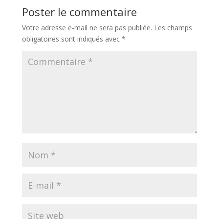
Poster le commentaire
Votre adresse e-mail ne sera pas publiée.
Les champs
obligatoires sont indiqués avec
*