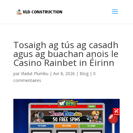
Tosaigh ag tús ag casadh
agus ag buachan anois le
Casino Rainbet in Éirinn
par
Vladut Plumbu
|
Avr 8, 2026
|
Blog
|
0
commentaires