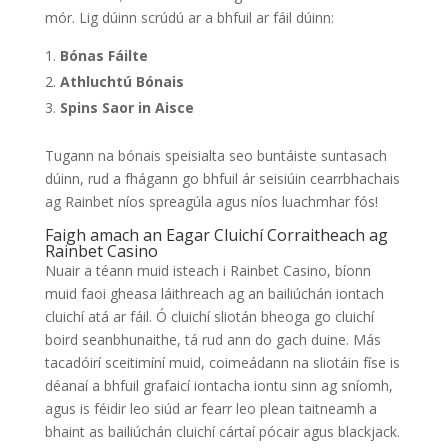
mór. Lig dúinn scrúdú ar a bhfuil ar fáil dúinn:
Bónas Fáilte
Athluchtú Bónais
Spins Saor in Aisce
Tugann na bónais speisialta seo buntáiste suntasach
dúinn, rud a fhágann go bhfuil ár seisiúin cearrbhachais
ag Rainbet níos spreagúla agus níos luachmhar fós!
Faigh amach an Eagar Cluichí Corraitheach ag
Rainbet Casino
Nuair a téann muid isteach i Rainbet Casino, bíonn
muid faoi gheasa láithreach ag an bailiúchán iontach
cluichí atá ar fáil. Ó cluichí sliotán bheoga go cluichí
boird seanbhunaithe, tá rud ann do gach duine. Más
tacadóirí sceitimíní muid, coimeádann na sliotáin físe is
déanaí a bhfuil grafaicí iontacha iontu sinn ag sníomh,
agus is féidir leo siúd ar fearr leo plean taitneamh a
bhaint as bailiúchán cluichí cártaí pócair agus blackjack.