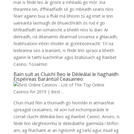
mar is féidir leo ár gciste a mhéadú go mór. Ina
theannta sin, d’fhéadfadh sé go mbeadh seans níos
fearr againn bua a fháil má bhíonn tú ag imirt le linn
uaireanta lasmuigh de bhuaicthráth ós rud é go
bhféadfadh an iomaíocht a bheith níos lú dian. Ar
deireadh, ná déanaimis dearmad sosanna a ghlacadh;
feabhsaíonn intinn shoiléir ár gcinnteoireacht. Trí na
leideanna seo a leanúint, is féidir linn spraoi a bheith
againn le taithí luachmhar agus brabúsach ag Rainbet
Casino. Tosaímis!
Bain sult as Cluichí Beo le Déileálaí le haghaidh
Eispéireas Barántúil Ceasaíneo
Chun muid féin a thumadh go hiomlán in atmaisféar
spreagúil ceasaíneo, níl aon rud inchomparáide le
corraíl cluichí déileálaí beo ag Rainbet Casino. Anseo, is
féidir linn idirghníomhú le déileálaithe gairmiúla i bhfíor-
am, ag féachaint ar an ngníomh ag tarlú agus muid ag