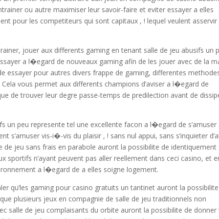
trainer ou autre maximiser leur savoir-faire et eviter essayer a elles
nt pour les competiteurs qui sont capitaux , ! lequel veulent asservir
rainer, jouer aux differents gaming en tenant salle de jeu abusifs un 
essayer a l�egard de nouveaux gaming afin de les jouer avec de la ma
e de essayer pour autres divers frappe de gaming, differentes methode
al. Cela vous permet aux differents champions d’aviser a l�egard de
que de trouver leur degre passe-temps de predilection avant de dissip
ifs un peu represente tel une excellente facon a l�egard de s’amuser
s’amuser vis-i�-vis du plaisir , ! sans nul appui, sans s’inquieter d’al
e de jeu sans frais en parabole auront la possibilite de identiquement
x sportifs n’ayant peuvent pas aller reellement dans ceci casino, et e
nvironnement a l�egard de a elles soigne logement.
r qu’les gaming pour casino gratuits un tantinet auront la possibilit
que plusieurs jeux en compagnie de salle de jeu traditionnels non
ec salle de jeu complaisants du orbite auront la possibilite de donner