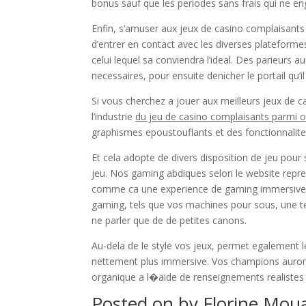
bonus sauf que les periodes sans frais qui ne eng
Enfin, s’amuser aux jeux de casino complaisants 
d’entrer en contact avec les diverses plateform
celui lequel sa conviendra l’ideal. Des parieurs au
necessaires, pour ensuite denicher le portail qu’
Si vous cherchez a jouer aux meilleurs jeux de casi
l’industrie
du jeu de casino complaisants parmi o
graphismes epoustouflants et des fonctionnalit
Et cela adopte de divers disposition de jeu pour s
jeu. Nos gaming abdiques selon le website repres
comme ca une experience de gaming immersive , 
gaming, tels que vos machines pour sous, une tel
ne parler que de de petites canons.
Au-dela de le style vos jeux, permet egalement 
nettement plus immersive. Vos champions auront
organique a l�aide de renseignements realistes 
Posted on by Florine Mou