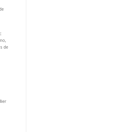
 de
c
ino,
es de
lier