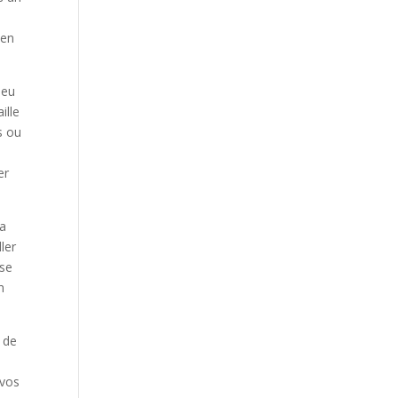
 en
peu
ille
s ou
er
 a
ler
 se
n
e de
 vos