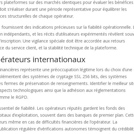
eurs plateformes sur des marchés identiques pour évaluer les bénéfices
it s’réaliser durant une période représentative pour équilibrer les
ces structurelles de chaque opérateur.
 fournissent des indications précieuses sur la fiabilité opérationnelle.
indépendants, et les récits d’utilisateurs expérimentés révèlent sou
’inscription. Une vigilance spéciale doit être accordée aux retours
 du service client, et la stabilité technique de la plateforme.
pérateurs internationaux
inancières représente une préoccupation légitime lors du choix d’une
implémentent des systèmes de cryptage SSL 256 bits, des systèmes
ves fermes de préservation de renseignements. Identifier le meilleur si
 aspects technologiques ainsi que la adhésion aux réglementations
comme le RGPD.
sentiel de fiabilité. Les opérateurs réputés gardent les fonds des
pitaux d’exploitation, souvent dans des banques de premier plan. Cett
s même en cas de difficultés financières de l’opérateur. La
blication régulière d’vérifications autonomes témoignent du crédibili