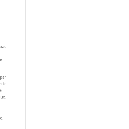
 pas
ur
 par
ette
le
aux.
e.