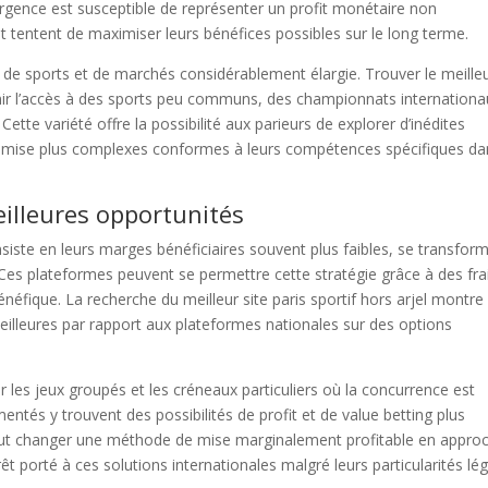
ergence est susceptible de représenter un profit monétaire non
nt tentent de maximiser leurs bénéfices possibles sur le long terme.
e sports et de marchés considérablement élargie. Trouver le meille
btenir l’accès à des sports peu communs, des championnats internation
ette variété offre la possibilité aux parieurs de explorer d’inédites
e mise plus complexes conformes à leurs compétences spécifiques da
illeures opportunités
nsiste en leurs marges bénéficiaires souvent plus faibles, se transfor
 Ces plateformes peuvent se permettre cette stratégie grâce à des fra
néfique. La recherche du meilleur site paris sportif hors arjel montre
illeures par rapport aux plateformes nationales sur des options
r les jeux groupés et les créneaux particuliers où la concurrence est
mentés y trouvent des possibilités de profit et de value betting plus
eut changer une méthode de mise marginalement profitable en appro
rêt porté à ces solutions internationales malgré leurs particularités lég