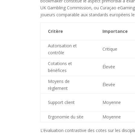
bookmaker constitue le aspect primordial à exam
UK Gambling Commission, ou Curaçao eGaming. Ce
joueurs comparable aux standards européens les
Critère
Importance
Autorisation et
Critique
contrôle
Cotations et
Élevée
bénéfices
Moyens de
Élevée
règlement
Support client
Moyenne
Ergonomie du site
Moyenne
L’évaluation contrastive des cotes sur les discipli