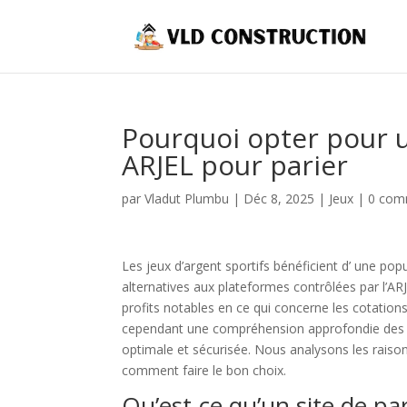
Pourquoi opter pour u
ARJEL pour parier
par
Vladut Plumbu
|
Déc 8, 2025
|
Jeux
|
0 com
Les jeux d’argent sportifs bénéficient d’ une pop
alternatives aux plateformes contrôlées par l’ARJE
profits notables en ce qui concerne les cotations
cependant une compréhension approfondie des déf
optimale et sécurisée. Nous analysons les raison
comment faire le bon choix.
Qu’est-ce qu’un site de par