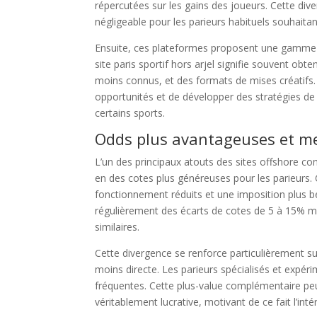
répercutées sur les gains des joueurs. Cette div
négligeable pour les parieurs habituels souhaita
Ensuite, ces plateformes proposent une gamme d
site paris sportif hors arjel signifie souvent o
moins connus, et des formats de mises créatifs. C
opportunités et de développer des stratégies d
certains sports.
Odds plus avantageuses et me
L’un des principaux atouts des sites offshore co
en des cotes plus généreuses pour les parieurs.
fonctionnement réduits et une imposition plus bé
régulièrement des écarts de cotes de 5 à 15% me
similaires.
Cette divergence se renforce particulièrement su
moins directe. Les parieurs spécialisés et expéri
fréquentes. Cette plus-value complémentaire p
véritablement lucrative, motivant de ce fait l’inté