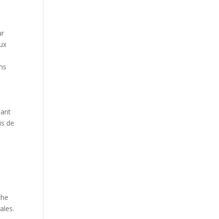
ur
aux
ns
mant
is de
che
ales.