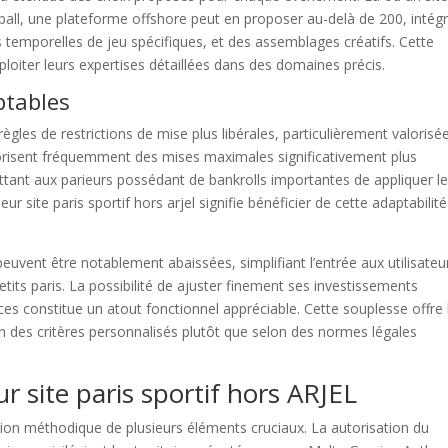
ball, une plateforme offshore peut en proposer au-delà de 200, intég
 temporelles de jeu spécifiques, et des assemblages créatifs. Cette
ploiter leurs expertises détaillées dans des domaines précis.
ptables
gles de restrictions de mise plus libérales, particulièrement valorisé
torisent fréquemment des mises maximales significativement plus
ttant aux parieurs possédant de bankrolls importantes de appliquer l
r site paris sportif hors arjel signifie bénéficier de cette adaptabilité
euvent être notablement abaissées, simplifiant l’entrée aux utilisateu
tits paris. La possibilité de ajuster finement ses investissements
es constitue un atout fonctionnel appréciable. Cette souplesse offre 
lon des critères personnalisés plutôt que selon des normes légales
r site paris sportif hors ARJEL
tion méthodique de plusieurs éléments cruciaux. La autorisation du