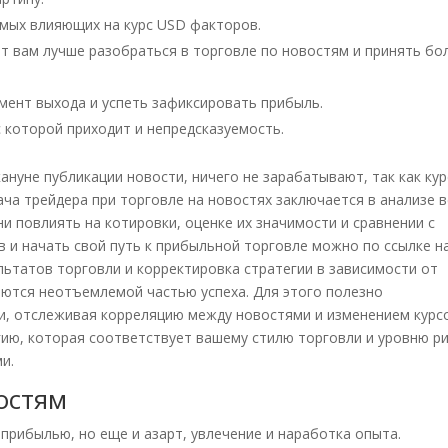
амых влияющих на курс USD факторов.
 вам лучше разобраться в торговле по новостям и принять бо
омент выхода и успеть зафиксировать прибыль.
 которой приходит и непредсказуемость.
нуне публикации новости, ничего не зарабатывают, так как кур
ача трейдера при торговле на новостях заключается в анализе в
и повлиять на котировки, оценке их значимости и сравнении с
в и начать свой путь к прибыльной торговле можно по ссылке н
льтатов торговли и корректировка стратегии в зависимости от
ются неотъемлемой частью успеха. Для этого полезно
ки, отслеживая корреляцию между новостями и изменением курс
ию, которая соответствует вашему стилю торговли и уровню ри
и.
остям
а прибылью, но еще и азарт, увлечение и наработка опыта.