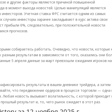
нозе и другие факторы являются причиной повышенной
нда в момент выхода новостей. Целью манипуляций является
 инвесторов. Учетная ставка ФРС считается одним из самых
х случаях инвесторы заранее закладывают в курс актива свои
ст прибыли 6%, следовательно, при положительной новости
шихся прогнозов.
торыми собираетесь работать. Очевидно, что новости, которые 
к разным результатам в зависимости от того, оказались они бо
анные 5 апреля данные за март превзошли ожидания игроков на
 зафиксировать результаты в вашем дневнике трейдера, а затем
ывайте, что передвижение ордеров в процессе торговли — одна 
. Любая новость вызывает волатильность, с которой приходит 
прошлый результат и, то, чего рынок ожидает в этот раз.
story за 12 ноября 2025 г.