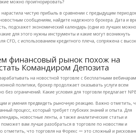
какие можно проигнорировать?
 нарастила чистую прибыль в сравнении с предыдущим периодо
о новостным сообщениям, найдите надежного брокера. Дата и вр
ость, подскажет экономический календарь (одни из лучших можн
, какие для этого нужны инструменты и какие могут возникнуть
ля CFD, с использованием кредитного плеча, сопряжена с высо
ем финансовый рынок похож на
к стать Командиром Депозита
 зарабатывать на новостной торговле с бесплатными вебинарам
ионной политики, брокер продолжает оказывать услуги всем
о без ограничений. Какие условия для торговли предлагает NP
ции и умения предвидеть рыночную реакцию. Важно отметить, 
анный процесс, который требует глубоких знаний и опыта. Для
лендарь, новостные ленты, а также аналитические статьи и
 поможет вам лучше разобраться в торговле по новостям и
о отметить, что торговля на Форекс ー это сложный и рискова