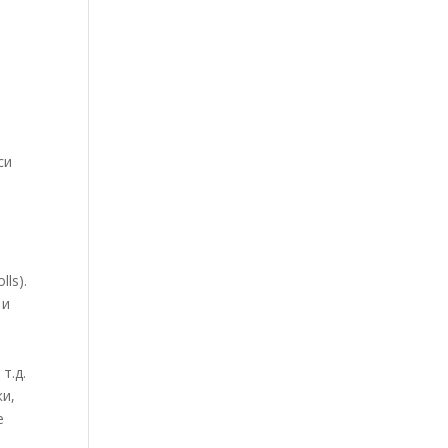
си
ls).
 и
т.д.
ки,
е