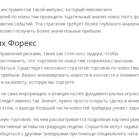
х инструментов такой импульс, который невозможно
говлей по новостям проведите тщательный анализ новостного ф
звития событий. Эта стратегия требует более глубокого анализ
зволяет получить более значительные прибыли.
ях Форекс
равления рисками, такие как стоп-лосс ордера, чтобы
но помнить, что торговля по новостям сопряжена с высоким
баться. Существует несколько стратегий торговли по новостям
прибыли. Важно анализировать новости в контексте и понимат
 и на валюту, которую вы торгуете.
 не сама информация, а реакция на нее фундаментальных игроко
глядит именно так. Значит, нужно просто открыть сделку в мом
и этом, о выходе большей части новостей трейдеры узнают зара
ьную торговлю. На нем рассматривается подробная картина рын
пективные активы на грядущую неделю. Слушатели могут задава
общаться с другими трейдерами при помощи специального чата.