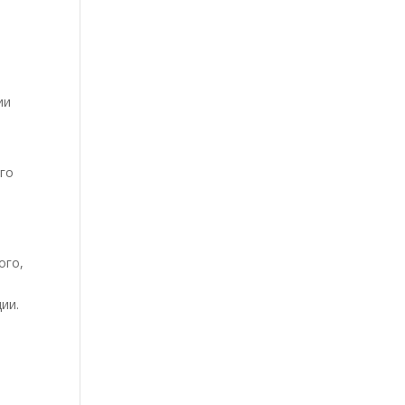
ии
го
ого,
ии.