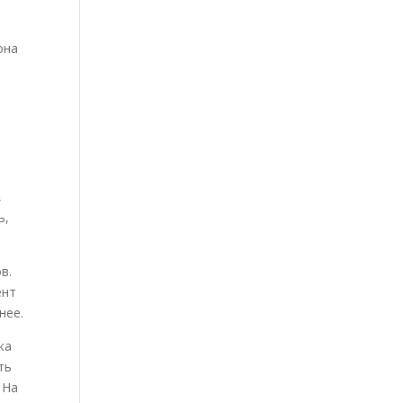
она
а
,
ь,
в.
ент
нее.
ка
ть
 На