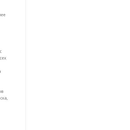
лее
с
сех
а
ов
ска,