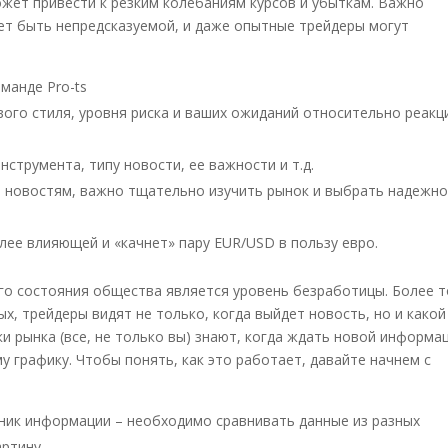
жет привести к резким колебаниям курсов и убыткам. Важно
ет быть непредсказуемой, и даже опытные трейдеры могут
манде Pro-ts
вого стиля, уровня риска и ваших ожиданий относительно реакц
струмента, типу новости, ее важности и т.д.
о новостям, важно тщательно изучить рынок и выбрать надежно
лее влияющей и «качнет» пару EUR/USD в пользу евро.
го состояния общества является уровень безработицы. Более т
х, трейдеры видят не только, когда выйдет новость, но и какой
ки рынка (все, не только вы) знают, когда ждать новой информац
 графику. Чтобы понять, как это работает, давайте начнем с
чник информации – необходимо сравнивать данные из разных
ртину.