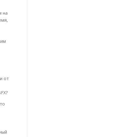
м на
емя,
о
ким
и от
BFX?
что
нный