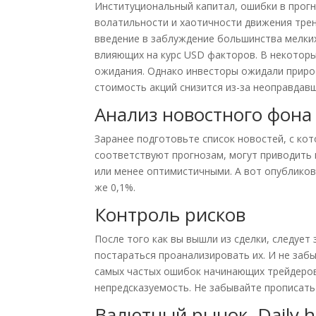
Институциональный капитал, ошибки в прог
волатильности и хаотичности движения тре
введение в заблуждение большинства мелких
влияющих на курс USD факторов. В некоторы
ожидания. Однако инвесторы ожидали приро
стоимость акций снизится из-за неоправдав
Анализ новостного фона
Заранее подготовьте список новостей, с ко
соответствуют прогнозам, могут приводить 
или менее оптимистичными. А вот опубликов
же 0,1%.
Контроль рисков
После того как вы вышли из сделки, следует
постараться проанализировать их. И не заб
самых частых ошибок начинающих трейдеров
непредсказуемость. Не забывайте прописать 
Валютный рынок, Daily hi