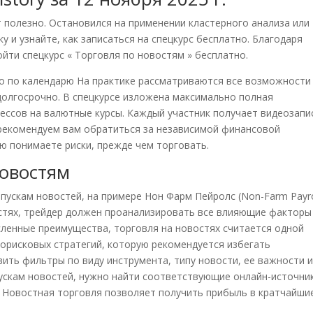
т полезно. Остановился на применении кластерного анализа или
у и узнайте, как записаться на спецкурс бесплатно. Благодаря
ти спецкурс « Торговля по новостям » бесплатно.
о по календарю На практике рассматриваются все возможности
 долгосрочно. В спецкурсе изложена максимально полная
ессов на валютные курсы. Каждый участник получает видеозапи
 рекомендуем вам обратиться за независимой финансовой
ью понимаете риски, прежде чем торговать.
новостям
пускам новостей, на примере Нон Фарм Пейролс (Non-Farm Payrol
остях, трейдер должен проанализировать все влияющие факторы
сленные преимущества, торговля на новостях считается одной
орисковых стратегий, которую рекомендуется избегать
ть фильтры по виду инструмента, типу новости, ее важности и 
пускам новостей, нужно найти соответствующие онлайн-источни
 Новостная торговля позволяет получить прибыль в кратчайши