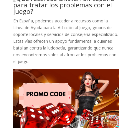
para tratar los problemas con el
juego?
En España, podemos acceder a recursos como la
Línea de Ayuda para la Adicción al Juego, grupos de
soporte locales y servicios de consejería especializado.
Estas vías ofrecen un apoyo fundamental a quienes
batallan contra la ludopatía, garantizando que nunca
nos encontremos solos al afrontar los problemas con
el juego.