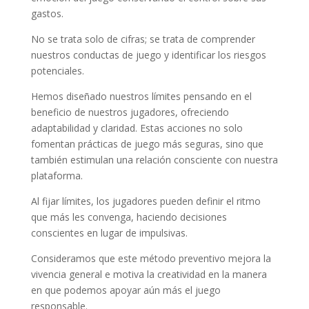
gastos.
No se trata solo de cifras; se trata de comprender
nuestros conductas de juego y identificar los riesgos
potenciales.
Hemos diseñado nuestros límites pensando en el
beneficio de nuestros jugadores, ofreciendo
adaptabilidad y claridad. Estas acciones no solo
fomentan prácticas de juego más seguras, sino que
también estimulan una relación consciente con nuestra
plataforma.
Al fijar límites, los jugadores pueden definir el ritmo
que más les convenga, haciendo decisiones
conscientes en lugar de impulsivas.
Consideramos que este método preventivo mejora la
vivencia general e motiva la creatividad en la manera
en que podemos apoyar aún más el juego
responsable.