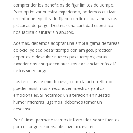
comprender los beneficios de fijar límites de tiempo.
Para optimizar nuestra experiencia, podemos cultivar
un enfoque equilibrado fijando un límite para nuestras
prácticas de juego. Destinar una cantidad específica
nos facilita disfrutar sin abusos.
Además, debemos adoptar una amplia gama de tareas
de ocio, ya sea pasar tiempo con amigos, practicar
deportes o descubrir nuevos pasatiempos; estas
experiencias enriquecen nuestras existencias más allá
de los videojuegos.
Las técnicas de mindfulness, como la autorreflexión,
pueden asistirnos a reconocer nuestros gatillos
emocionales. Si notamos un alteración en nuestro
humor mientras jugamos, debemos tomar un
descanso.
Por último, permanezcamos informados sobre fuentes
para el juego responsable. Involucrarse en