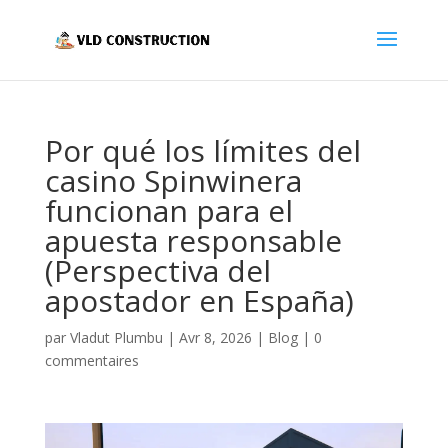
Por qué los límites del
casino Spinwinera
funcionan para el
apuesta responsable
(Perspectiva del
apostador en España)
par
Vladut Plumbu
|
Avr 8, 2026
|
Blog
|
0
commentaires