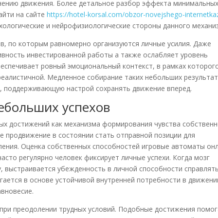
анению движения. Более детальное разбор эффекта минимальны
айти на сайте
https://hotel-korsal.com/obzor-novejshego-internetka
ихологические и нейрофизиологические стороны данного механи
в, по которым равномерно организуются личные усилия. Даже
вность инвестированной работы а также ослабляет уровень
беспечивает ровный эмоциональный контекст, в рамках которог
реалистичной. Медленное собирание таких небольших результа
, поддерживающую настрой сохранять движение вперед.
ебольших успехов
ных достижений как механизма формирования чувства собствен
е продвижение в состоянии стать отправной позиции для
ения. Оценка собственных способностей игровые автоматы он
часто регулярно человек фиксирует личные успехи. Когда мозг
у, выстраивается убежденность в личной способности справлять
гается в основе устойчивой внутренней потребности в движени
авновесие.
 при преодолении трудных условий. Подобные достижения помо