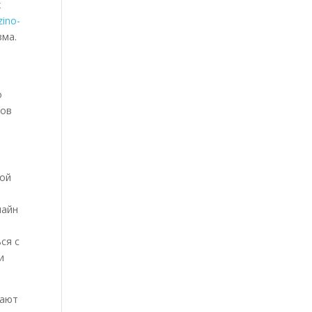
х
zino-
зма.
о
тов
ной
лайн
ся с
и
гают