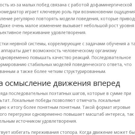
ость из-за малых побед связана с работой дофаминергической
ромедиатор играет ключевую роль при возникновении ощущени
ление регулярно повторять модели поведения, которые привод
Даже очень малое изменение вызывает небольшой рост уровня
бъективное переживание удовлетворения.
стки нервной системы, коррелирующие с задачами обучения а т
 аппараты дает возможность человеческому организму
одновременно повышать качество реакций. Последовательное
ормированию стабильных моделей поведенческого ответа, что
ованным а также более четким структурированным.
на осмысление движения вперед
ряда последовательных поэтапных шагов, которые в сумме при
ьтат. Локальные победы позволяют отмечать локальные
цию к итогу более понятным понятным. Такой формат игровые
ого перегрузки одновременно повышает масштаб интереса, так 
ельным источником удовлетворения.
твует избегать переживания стопора. Когда движение может б