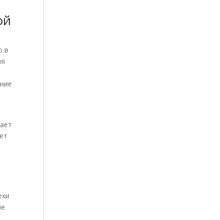
ой
ю в
ия
ение
шает
ает
ехи
ые