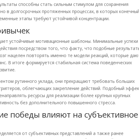
ультаты способны стать сильным стимулом для сохранения
но в долгосрочных протяженных процессах, в которых конечны
ременные этапы требуют устойчивой концентрации.
ривычек
здает устойчивые мотивационные шаблоны. Минимальные успехи
ействия посредством того, что факту, что подобные результат
озг нацелен повторять именно те модели реакций, которые даю
анс. В итоге формируется стабильная система поведенческих
звитие.
ментом рутинного уклада, они прекращают требовать больших
триггеров, облегчающих закрепление действий. Подобный эффе
енаправлять ресурсы для реализации более крупных крупных
тивность без дополнительного повышенного стресса.
ие победы влияют на субъективное
еделяется от субъективных представлений а также ранее