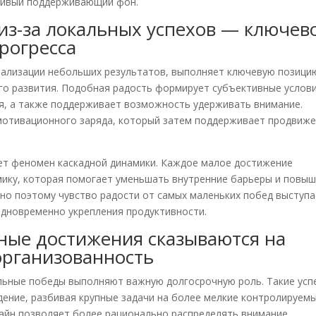
чивый поддерживающий фон.
 из-за локальных успехов — ключев
рогресса
ализации небольших результатов, выполняет ключевую позици
го развития. Подобная радость формирует субъективные услов
я, а также поддерживает возможность удерживать внимание.
мотивационного заряда, который затем поддерживает продвиж
ает феномен каскадной динамики. Каждое малое достижение
ику, которая помогает уменьшать внутренние барьеры и повы
но поэтому чувство радости от самых маленьких побед выступ
одновременно укрепления продуктивности.
ные достижения сказываются на
организованность
альные победы выполняют важную долгосрочную роль. Такие усп
ение, разбивая крупные задачи на более мелкие контролируем
лайн позволяет более рационально распределять внимание