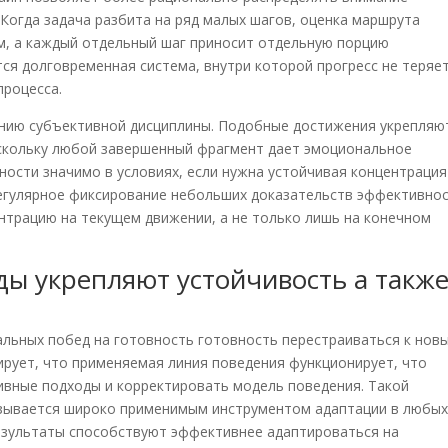
Когда задача разбита на ряд малых шагов, оценка маршрута
, а каждый отдельный шаг приносит отдельную порцию
я долговременная система, внутри которой прогресс не теряе
процесса.
нию субъективной дисциплины. Подобные достижения укрепляю
оскольку любой завершенный фрагмент дает эмоциональное
ости значимо в условиях, если нужна устойчивая концентрация
Регулярное фиксирование небольших доказательств эффективно
нтрацию на текущем движении, а не только лишь на конечном
ы укрепляют устойчивость а такж
льных побед на готовность готовность перестраиваться к нов
рует, что применяемая линия поведения функционирует, что
ивные подходы и корректировать модель поведения. Такой
азывается широко применимым инструментом адаптации в любы
зультаты способствуют эффективнее адаптироваться на