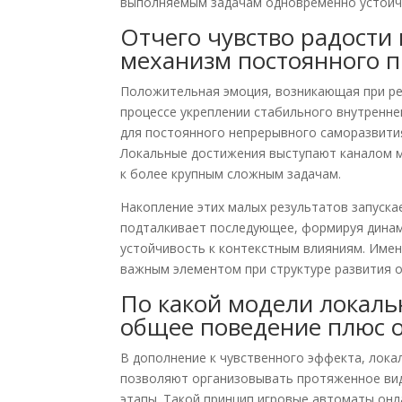
выполняемым задачам одновременно устой
Отчего чувство радости
механизм постоянного п
Положительная эмоция, возникающая при ре
процессе укреплении стабильного внутренне
для постоянного непрерывного саморазвити
Локальные достижения выступают каналом 
к более крупным сложным задачам.
Накопление этих малых результатов запуск
подталкивает последующее, формируя динам
устойчивость к контекстным влияниям. Имен
важным элементом при структуре развития 
По какой модели локаль
общее поведение плюс 
В дополнение к чувственного эффекта, лок
позволяют организовывать протяженное вид
этапы. Такой принцип игровые автоматы он