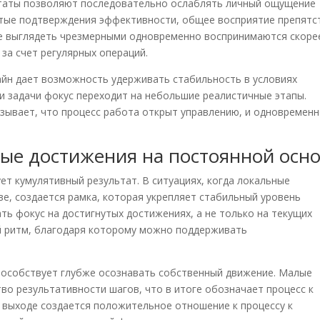
таты позволяют последовательно ослаблять личный ощущение
частые подтверждения эффективности, общее восприятие препятс
не выглядеть чрезмерными одновременно воспринимаются скоре
 за счет регулярных операций.
айн дает возможность удерживать стабильность в условиях
и задачи фокус переходит на небольшие реалистичные этапы.
зывает, что процесс работа открыт управлению, и одновремен
ые достижения на постоянной осн
т кумулятивный результат. В ситуациях, когда локальные
е, создается рамка, которая укрепляет стабильный уровень
ть фокус на достигнутых достижениях, а не только на текущих
ий ритм, благодаря которому можно поддерживать
пособствует глубже осознавать собственный движение. Малые
во результативности шагов, что в итоге обозначает процесс к
 выходе создается положительное отношение к процессу к