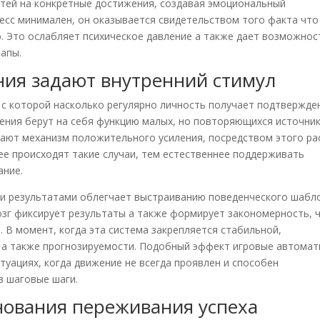
стей на конкретные достижения, создавая эмоциональный
есс минимален, он оказывается свидетельством того факта что
. Это ослабляет психическое давление а также дает возможнос
апы.
ния задают внутренний стимул
 с которой насколько регулярно личность получает подтвержде
ения берут на себя функцию малых, но повторяющихся источни
кают механизм положительного усиления, посредством этого ра
ее происходят такие случаи, тем естественнее поддерживать
ание.
и результатами облегчает выстраиванию поведенческого шабл
зг фиксирует результаты а также формирует закономерность, 
 В момент, когда эта система закрепляется стабильной,
 а также прогнозируемости. Подобный эффект игровые автома
итуациях, когда движение не всегда проявлен и способен
з шаговые шаги.
нования переживания успеха