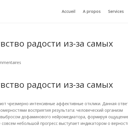
Accueil
A propos
Services
вство радости из-за самых
mmentaires
вство радости из-за самых
ают чрезмерно интенсивные аффективные отклики. Данная отве
номерностями восприятия результата: человеческий организм
ат выбросом дофаминового нейромедиатора, формируя ощущени
е совсем небольшой прогресс выступает индикатором о верност