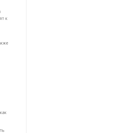
я
ят к
акже
как
ыть