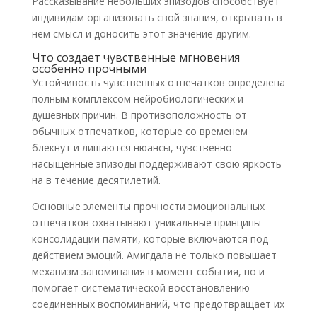
Рассказывание небольших эпизодов способствует
индивидам организовать свой знания, открывать в
нем смысл и доносить этот значение другим.
Что создает чувственные мгновения
особенно прочными
Устойчивость чувственных отпечатков определена
полным комплексом нейробиологических и
душевных причин. В противоположность от
обычных отпечатков, которые со временем
блекнут и лишаются нюансы, чувственно
насыщенные эпизоды поддерживают свою яркость
на в течение десятилетий.
Основные элементы прочности эмоциональных
отпечатков охватывают уникальные принципы
консолидации памяти, которые включаются под
действием эмоций. Амигдала не только повышает
механизм запоминания в момент события, но и
помогает систематической восстановлению
соединенных воспоминаний, что предотвращает их