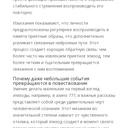
стабильного стремления воспроизводить его
повторно.
Изыскания показывают, что личности
предрасположены регулярнее воспроизводить в
памяти приятные образы, что дополнительно
усиливает связанные нейронные пути. Этот
процесс создает хорошую обратную связь: чем
более часто мы извлекаем приятное эпизод, тем
более четким и тщательным превращается
связанное с ним воспоминание.
Почему даже небольшие события
превращаются в повествование
Умение делать маленькие на первый взгляд
эпизоды, например, в азино 777, в важные рассказы
представляет собой среди удивительных черт
человеческой сознания. Этот механизм во
значительной степени зависит от чувственного
отклика, который эпизод создает в момент своего