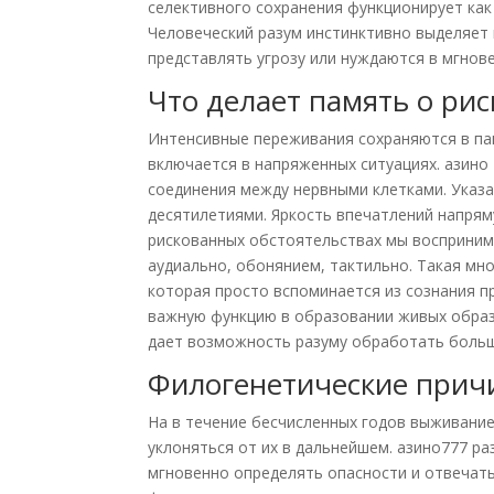
селективного сохранения функционирует как
Человеческий разум инстинктивно выделяет
представлять угрозу или нуждаются в мгнов
Что делает память о ри
Интенсивные переживания сохраняются в па
включается в напряженных ситуациях. азино
соединения между нервными клетками. Указа
десятилетиями. Яркость впечатлений напрям
рискованных обстоятельствах мы восприним
аудиально, обонянием, тактильно. Такая мн
которая просто вспоминается из сознания 
важную функцию в образовании живых образо
дает возможность разуму обработать больш
Филогенетические причи
На в течение бесчисленных годов выживание
уклоняться от их в дальнейшем. азино777 р
мгновенно определять опасности и отвечать