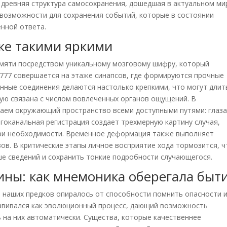
 древняя структура самосохранения, дошедшая в актуальном ми
 возможности для сохранения событий, которые в состоянии
енной ответа.
ске такими яркими
мяти посредством уникальному мозговому шифру, который
 777 совершается на этаже синапсов, где формируются прочные
нные соединения делаются настолько крепкими, что могут длит
ую связана с числом вовлеченных органов ощущений. В
аем окружающий пространство всеми доступными путями: глаза
огоканальная регистрация создает трехмерную картину случая,
при необходимости. Временное деформация также выполняет
в. В критические этапы личное восприятие хода тормозится, ч
е сведений и сохранить тонкие подробности случающегося.
ны: как мнемоника оберегала быт
 наших предков опиралось от способности помнить опасности 
азвивался как эволюционный процесс, дающий возможность
 на них автоматически. Существа, которые качественнее