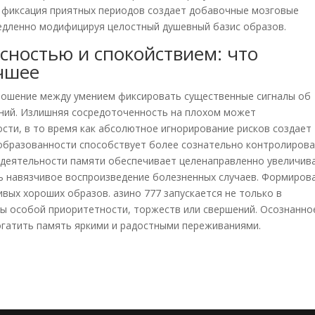
я фиксация приятных периодов создает добавочные мозговые
медленно модифицируя целостный душевный базис образов.
ностью и спокойствием: что
чшее
ношение между умением фиксировать существенные сигналы об
ний. Излишняя сосредоточенность на плохом может
сти, в то время как абсолютное игнорирование рисков создает
образованности способствует более сознательно контролиров
 деятельности памяти обеспечивает целенаправленно увеличив
ь навязчивое воспроизведение болезненных случаев. Формиров
вых хороших образов. азино 777 запускается не только в
ты особой приоритетности, торжеств или свершений. Осознанно
гатить память яркими и радостными переживаниями.