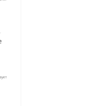
.
е
вует