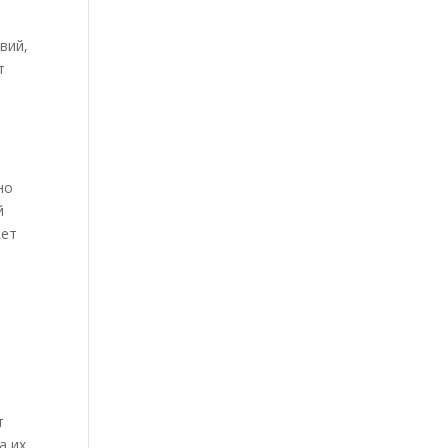
вий,
т
но
й
жет
т
а их