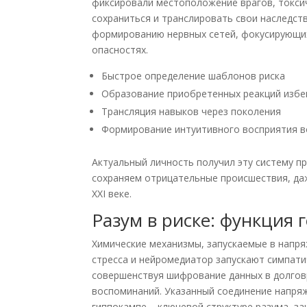
фиксировали местоположение врагов, токси
сохраниться и транслировать свои наследст
формированию нервных сетей, фокусирующих
опасностях.
Быстрое определение шаблонов риска
Образование приобретенных реакций избе
Трансляция навыков через поколения
Формирование интуитивного восприятия 
Актуальный личность получил эту систему п
сохраняем отрицательные происшествия, даж
XXI веке.
Разум в риске: функция 
Химические механизмы, запускаемые в напря
стресса и нейромедиатор запускают симпати
совершенствуя шифрование данных в долговр
воспоминаний. Указанный соединение напря
гиппокампе – ключевой структуре разума, 