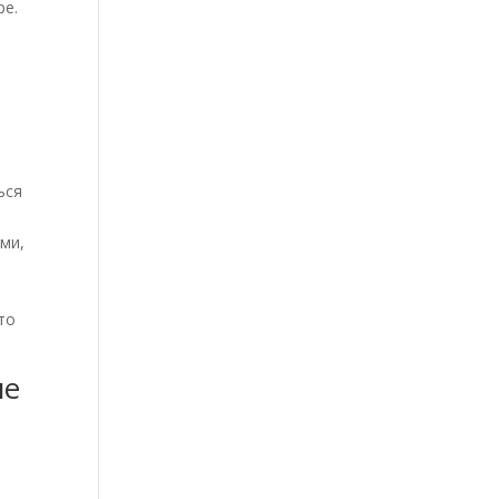
ре.
ься
ми,
то
ие
и