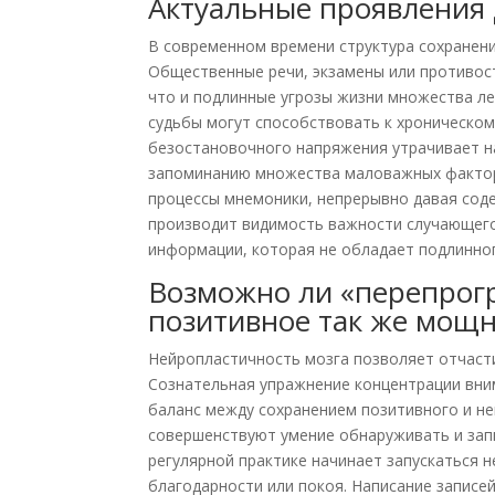
Актуальные проявления
В современном времени структура сохранен
Общественные речи, экзамены или противос
что и подлинные угрозы жизни множества ле
судьбы могут способствовать к хроническо
безостановочного напряжения утрачивает н
запоминанию множества маловажных факто
процессы мнемоники, непрерывно давая сод
производит видимость важности случающего
информации, которая не обладает подлинног
Возможно ли «перепрог
позитивное так же мощ
Нейропластичность мозга позволяет отчас
Сознательная упражнение концентрации вн
баланс между сохранением позитивного и не
совершенствуют умение обнаруживать и запи
регулярной практике начинает запускаться не
благодарности или покоя. Написание записе